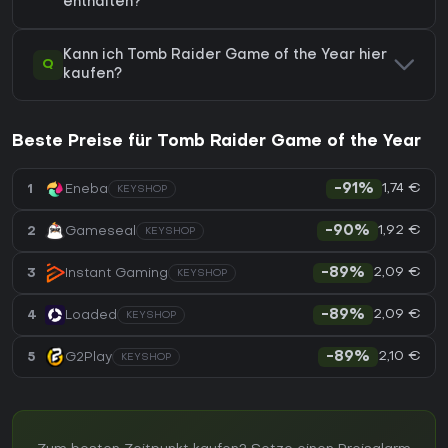
enthalten?
Kann ich Tomb Raider Game of the Year hier
Q
kaufen?
Beste Preise für Tomb Raider Game of the Year
1,74 €
1
Eneba
-91%
KEYSHOP
1,92 €
2
Gameseal
-90%
KEYSHOP
2,09 €
3
Instant Gaming
-89%
KEYSHOP
2,09 €
4
Loaded
-89%
KEYSHOP
2,10 €
5
G2Play
-89%
KEYSHOP