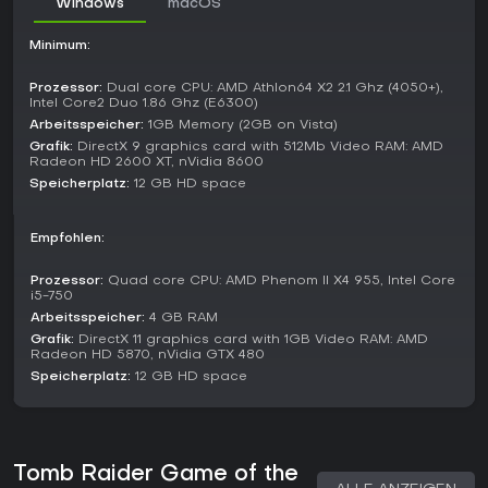
Windows
macOS
Minimum:
Prozessor:
Dual core CPU: AMD Athlon64 X2 2.1 Ghz (4050+),
Intel Core2 Duo 1.86 Ghz (E6300)
Arbeitsspeicher:
1GB Memory (2GB on Vista)
Grafik:
DirectX 9 graphics card with 512Mb Video RAM: AMD
Radeon HD 2600 XT, nVidia 8600
Speicherplatz:
12 GB HD space
Empfohlen:
Prozessor:
Quad core CPU: AMD Phenom II X4 955, Intel Core
i5-750
Arbeitsspeicher:
4 GB RAM
Grafik:
DirectX 11 graphics card with 1GB Video RAM: AMD
Radeon HD 5870, nVidia GTX 480
Speicherplatz:
12 GB HD space
Tomb Raider Game of the