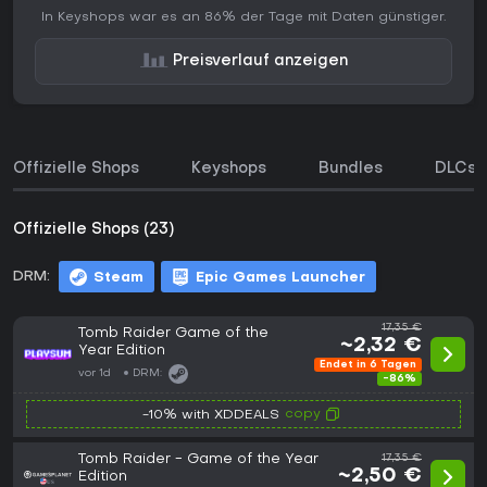
In Keyshops war es an 86% der Tage mit Daten günstiger.
Preisverlauf anzeigen
Offizielle Shops
Keyshops
Bundles
DLCs
Offizielle Shops (23)
DRM:
Steam
Epic Games Launcher
17,35 €
Tomb Raider Game of the
~2,32 €
Year Edition
Endet in 6 Tagen
vor 1d
DRM:
-86%
copy
-10% with XDDEALS
Tomb Raider - Game of the Year
17,35 €
~2,50 €
Edition