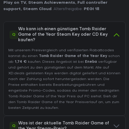
Play on TV
,
Steam Achievements
,
Full controller
support
,
Steam Cloud
. Altersfreigabe:
PEGI 18
.
Wo kann ich einen günstigen Tomb Raider
Q
Game of the Year Steam Key oder CD Key
kaufen?
Mit unserem Preisvergleich und verifizierten Rabattcodes
kannst du einen
Tomb Raider Game of the Year Key
schon
ab
1,74 €
kaufen. Dieses Angebot ist bei
Eneba
verfügbar
und gehört zu den günstigsten auf dem Markt. Alle auf
XD.deals gelisteten Keys werden digital geliefert und können
nach der Zahlung sofort heruntergeladen werden. Die
Preise enthalten bereits Bearbeitungsgebühren und
eingelöste Promo-Codes, sodass du immer den niedrigsten
Tomb Raider Game of the Year Preis auf
PC
siehst. Sieh dir
den
Tomb Raider Game of the Year Preisverlauf
an, um zum
besten Zeitpunkt zu kaufen.
Was ist der aktuelle Tomb Raider Game of
Q
the Year Steam-Preis?