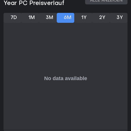
ALLE ANZEIGEN
Year PC Preisverlauf
7D
1M
3M
6M
1Y
2Y
3Y