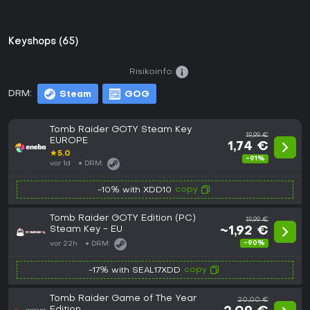
Keyshops (65)
Risikoinfo:
DRM:
Steam
GOG
Tomb Raider GOTY Steam Key
19,99 €
EUROPE
1,74 €
★
5.0
-91%
vor 1d
DRM:
copy
-10% with XDD10
Tomb Raider GOTY Edition (PC)
19,99 €
Steam Key - EU
~1,92 €
-90%
vor 22h
DRM:
copy
-17% with SEAL17XDD
Tomb Raider Game of The Year
20,00 €
Edition