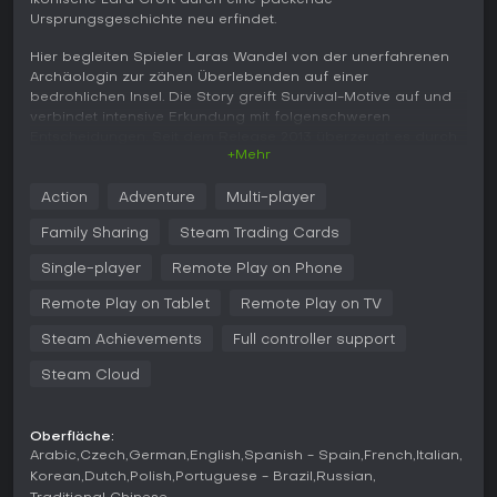
ikonische Lara Croft durch eine packende
Ursprungsgeschichte neu erfindet.
Hier begleiten Spieler Laras Wandel von der unerfahrenen
Archäologin zur zähen Überlebenden auf einer
bedrohlichen Insel. Die Story greift Survival-Motive auf und
verbindet intensive Erkundung mit folgenschweren
Entscheidungen. Seit dem Release 2013 überzeugt es durch
+Mehr
gelungene Mechaniken und emotionale Tiefe - ideal für Fans
storygetriebener Action-Adventures.
Action
Adventure
Multi-player
Gameplay
Family Sharing
Steam Trading Cards
Im Kern dreht sich alles um Third-Person-Navigation: Lara
erkundet eine riesige Insel mit versteckten Gräbern und
Single-player
Remote Play on Phone
anspruchsvollem Gelände. Im Kampf mischen sich Fern- und
Nahkämpfe mit Waffen wie Bögen und Schusswaffen, die
Remote Play on Tablet
Remote Play on TV
man aus gesammelten Ressourcen upgradet. Rätsel sind
Steam Achievements
Full controller support
zentral und fordern Interaktion mit der Umwelt, etwa durch
Bewegen von Objekten oder Entziffern von Hinweisen.
Steam Cloud
Survival-Elemente sorgen für Spannung, da Lara
Gesundheit managen und sich gegen feindliche Bewohner
Oberfläche:
wehren muss. Mit Erfahrungspunkten aus Aktivitäten
Arabic
Czech
German
English
Spanish - Spain
French
Italian
verbessern Spieler Skills in Stealth, Kampf oder Erkundung.
Korean
Dutch
Polish
Portuguese - Brazil
Russian
Die Game of the Year Edition bietet Extra-Inhalte wie die