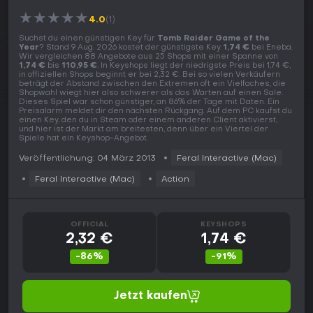
★
★
★
★
★
4.0
(1)
Suchst du einen günstigen Key für
Tomb Raider Game of the
Year
? Stand 9 Aug. 2026 kostet der günstigste Key
1,74 €
bei Eneba.
Wir vergleichen 88 Angebote aus 25 Shops mit einer Spanne von
1,74 €
bis
110,95 €
. In Keyshops liegt der niedrigste Preis bei 1,74 €,
in offiziellen Shops beginnt er bei 2,32 €. Bei so vielen Verkäufern
beträgt der Abstand zwischen den Extremen oft ein Vielfaches, die
Shopwahl wiegt hier also schwerer als das Warten auf einen Sale.
Dieses Spiel war schon günstiger, an 86% der Tage mit Daten. Ein
Preisalarm meldet dir den nächsten Rückgang. Auf dem PC kaufst du
einen Key, den du in Steam oder einem anderen Client aktivierst,
und hier ist der Markt am breitesten, denn über ein Viertel der
Spiele hat ein Keyshop-Angebot.
Veröffentlichung: 04 März 2013
Feral Interactive (Mac)
Feral Interactive (Mac)
Action
OFFICIAL
KEYSHOPS
2,32 €
1,74 €
-86%
-91%
Jetzt kaufen