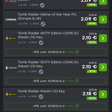
2,09 €
-89%
vor 6W
DRM:
Tomb Raider Game of the Year PC
19,99 €
(Europe & UK)
2,09 €
-89%
vor 11W
DRM:
Tomb Raider GOTY Edition (2014) EU
19,99 €
Steam CD Key
2,10 €
-89%
vor 1d
DRM:
copy
-8% with XD8DEALS
Tomb Raider GOTY Edition (2014) EU
19,99 €
Steam CD Key
2,10 €
-89%
vor 1d
DRM:
copy
-8% with XD8DEALS
19,99 €
Tomb Raider Steam CD Key
2,18 €
vor 1d
DRM:
-89%
copy
-8% with XD8DEALS