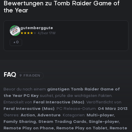
Bewertungen zu Tomb Raider Game of
the Year
gutemberggute
★
★
★
★
★
4/5
vor 17W
0
▲
FAQ
9 FRAGEN
Bevor du nach einem
günstigen Tomb Raider Game of
the Year PC Key
suchst, prüfe die wichtigsten Fakten.
Entwickelt von
Feral Interactive (Mac)
. Veröffentlicht von
Feral Interactive (Mac)
. PC Release-Datum:
04 März 2013
.
Genres:
Action
,
Adventure
. Kategorien:
Multi-player
,
Family Sharing
,
Steam Trading Cards
,
Single-player
,
Remote Play on Phone
,
Remote Play on Tablet
,
Remote