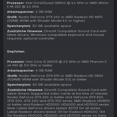
Spielmodi
Prozessor:
Intel Core2Quad Q8400 @ 2.6 GHz or AMD Athlon
II X4 620 @ 2.6 GHz
Die Einzelspielerkampagne bietet ein erzählerisch geprägtes
Arbeitsspeicher:
2 GB RAM
Erlebnis mit Fokus auf Piraterie, Schatzsuche und den
Grafik:
Nvidia GeForce GTX 260 or AMD Radeon HD 4870
Konflikt zwischen Assassinen und Templern. Missionen und
(512MB VRAM with Shader Model 4.0 or higher)
Weltaktivitäten lassen sich in beliebiger Reihenfolge
Speicherplatz:
30 GB available space
angehen. Die Seeelemente sind nahtlos in die Geschichte
Zusätzliche Hinweise:
DirectX Compatible Sound Card with
und optionale Inhalte eingebunden.
latest drivers; Windows-compatible keyboard and mouse
required, optional controller
Im Mehrspielermodus stehen mehrere Modi zur Verfügung,
die unterschiedliche Fähigkeiten fördern. Deathmatch und
Wanted drehen sich um individuelles Jagen und Verstecken
Empfohlen:
in Menschenmengen. Manhunt und Wolfpack-Varianten
setzen auf Teamarbeit, bei der eine Seite Ziele schützt oder
Prozessor:
Intel Core i5 2400S @ 2.5 GHz or AMD Phenom II
Aufgaben erfüllt, während die andere Seite verfolgt.
x4 940 @ 3.0 GHz or better
Domination und Artifact Assault erfordern die teamweise
Arbeitsspeicher:
4 GB RAM
Kontrolle von Gebieten oder Objekten. Assassinate legt den
Grafik:
Nvidia GeForce GTX 470 or AMD Radeon HD 5850
Schwerpunkt auf präzise Eliminierungen, und mit Game Lab
(1024MB VRAM with Shader Model 5.0) or better
lassen sich eigene Regelsätze für abwechslungsreiche
Speicherplatz:
30 GB available space
Runden erstellen.
Zusätzliche Hinweise:
DirectX Compatible Sound Card with
latest drivers; Supported video cards at the time of release:
Nvidia GeForce GTX 260 or better and GeForce GTX 400,
Erkundung und Fortschritt
GTX 500, GTX 600 and GTX 700 series. AMD Radeon HD4870
Die Karibik-Karte lädt zur Entdeckung ein: synchronisierte
or better and Radeon HD5000, HD6000 and HD7000 series.
Note: Latest GeForce drivers tested: 327.23 for all series.
Aussichtspunkte enthüllen interessante Orte, legendäre
Latest Radeon drivers tested: 13.1 for Radeon HD4000, 13.4
Schiffe stellen anspruchsvolle Seeherausforderungen dar,
for Radeon HD5000, HD6000 and HD7000 series on Vista