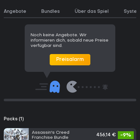
Angebote
Bundles
Über das Spiel
Syste
Noch keine Angebote. Wir
informieren dich, sobald neue Preise
verfügbar sind.
Preisalarm
Packs (1)
Assassin's Creed
456,14 €
-9%
Franchise Bundle