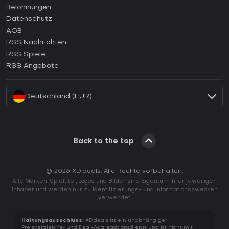
Wie aktiviert man einen Steam CD Key?
Belohnungen
Wie aktiviert man einen Epic Games CD Key?
Datenschutz
AGB
Wie aktiviert man einen GOG CD Key?
RSS Nachrichten
Wie aktiviert man einen Ubisoft Connect CD Key?
RSS Spiele
Wie aktiviert man einen EA App CD Key?
RSS Angebote
Wie aktiviert man einen Battle.net CD Key?
Deutschland (EUR)
Back to the top
© 2026 XD.deals. Alle Rechte vorbehalten.
Alle Marken, Spieltitel, Logos und Bilder sind Eigentum ihrer jeweiligen
Inhaber und werden nur zu Identifizierungs- und Informationszwecken
verwendet.
Haftungsausschluss:
XD.deals ist ein unabhängiger
Preisvergleichs- und Deal-Aggregationsdienst und ist nicht mit