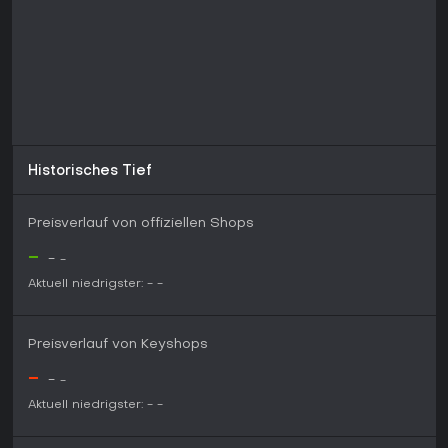
Piratenabenteuer mit spürbarem Fortschritt und
wiederholbaren Seegefechten suchen, weniger an Spieler,
die moderne Grafikstandards oder laufende Updates
erwarten.
Historisches Tief
Preisverlauf von offiziellen Shops
-
-
-
Aktuell niedrigster:
-
-
Preisverlauf von Keyshops
-
-
-
Aktuell niedrigster:
-
-