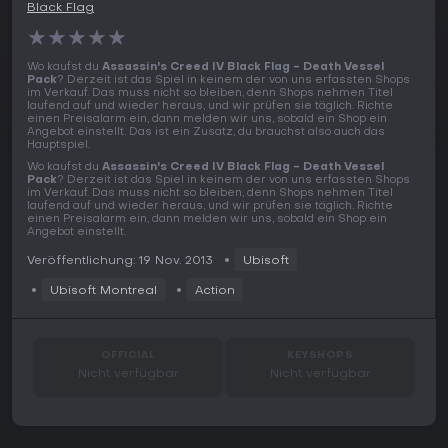
Black Flag
★
★
★
★
★
Wo kaufst du
Assassin's Creed IV Black Flag - Death Vessel
Pack
? Derzeit ist das Spiel in keinem der von uns erfassten Shops
im Verkauf. Das muss nicht so bleiben, denn Shops nehmen Titel
laufend auf und wieder heraus, und wir prüfen sie täglich. Richte
einen Preisalarm ein, dann melden wir uns, sobald ein Shop ein
Angebot einstellt. Das ist ein Zusatz, du brauchst also auch das
Hauptspiel.
Wo kaufst du
Assassin's Creed IV Black Flag - Death Vessel
Pack
? Derzeit ist das Spiel in keinem der von uns erfassten Shops
im Verkauf. Das muss nicht so bleiben, denn Shops nehmen Titel
laufend auf und wieder heraus, und wir prüfen sie täglich. Richte
einen Preisalarm ein, dann melden wir uns, sobald ein Shop ein
Angebot einstellt.
Veröffentlichung: 19 Nov. 2013
Ubisoft
Ubisoft Montreal
Action
OFFICIAL
KEYSHOPS
Nicht verfügbar
Nicht verfügbar