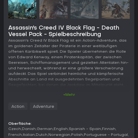
Assassin's Creed IV Black Flag - Death
Vessel Pack - Spielbeschreibung
Assassin's Creed IV Black Flag ist ein Action-Adventure, das
im goldenen Zeitalter der Piraterie in einer weitläufigen
offenen Karibikwelt spielt. Die Spieler übernehmen die Rolle
von Edward Kenway, einem Piratenkapitän, der zwischen
Seereisen, Schiffsmanagement und gezielten Attentaten hin-
und herwechselt, während er eine größere Verschwörung
aufdeckt. Das Spiel verbindet heimliche und kämpferische
Abschnitte an Land mit ausgedehnten Segelpartien und
Seegefechten, bei denen die Jackdaw im Mittelpunkt steht.
+Mehr
Gameplay
Im Mittelpunkt steht ein Kreislauf aus Erkundung,
Action
Adventure
Ressourcensammlung und Fortschritt durch persönliche
Verbesserungen sowie Upgrades für das Schiff. An Land
bewegt man sich mit fließendem Parkour über Dächer und
Oberfläche:
Gelände und nutzt Schleichansätze, um Ziele mit der Hidden
Czech
Danish
German
English
Spanish - Spain
Finnish
Blade, freizielenden Pistolen oder beidhändig geführten
French
Italian
Dutch
Norwegian
Polish
Portuguese - Portugal
Schwertern auszuschalten. Die Kämpfe kombinieren Konter,