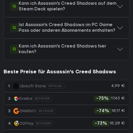
Kann ich Assassin's Creed Shadows auf dem
Q
Steam Deck spielen?
Ist Assassin's Creed Shadows im PC Game
Q
Pass oder anderen Abonnements enthalten?
Kann ich Assassin's Creed Shadows hier
Q
kaufen?
Beste Preise für Assassin's Creed Shadows
4,99 €
1
Ubisoft Store
OFFICIAL
17,43 €
2
Eneba
-75%
KEYSHOP
18,17 €
3
GAMIVO
-74%
KEYSHOP
18,28 €
4
G2Play
-73%
KEYSHOP