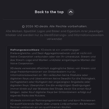
Back to the top
© 2026 XD.deals. Alle Rechte vorbehalten.
Alle Marken, Spieltitel, Logos und Bilder sind Eigentum ihrer jeweiligen
Inhaber und werden nur zu Identifizierungs- und Informationszwecken
verwendet.
Haftungsausschluss:
XD.deals ist ein unabhängiger
Preisvergleichs- und Deal-Aggregationsdienst und ist nicht mit
Valve Corporation verbunden oder von ihr unterstützt. Steam und
das Steam-Logo sind Marken und/oder eingetragene Marken der
Valve Corporation.
XD.deals verwendet öffentlich zugängliche Daten von Steam und
zeigt Preisinformationen von Drittanbietern nur zu
Informationszwecken an. Wir verkaufen keine Produkte oder
digitalen Keys und übernehmen keine Gewähr für die Richtigkeit,
Verfügbarkeit oder Gültigkeit der angezeigten Angebote oder
digitalen Keys. Überprüfen Sie die endgültigen Bedingungen
immer direkt auf der Website des Shops, bevor Sie einen Kauf
tätigen. Jeder Kauf digitaler Keys bei Drittanbietern erfolgt auf
eigenes Risiko des Nutzers.
XD.deals nimmt an Partnerprogrammen teil und kann Provisionen
für qualifizierende Käufe über unsere Links erhalten. Als Amazon-
Partner verdienen wir an qualifizierten Käufen.