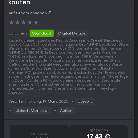
kaufen
Auf Steam ansehen
★
★
★
★
★
Editionen:
Standard
Digital Deluxe
Suchst du einen günstigen Key für
Assassin's Creed Shadows
?
Stand 6 Aug. 2026 kostet der günstigste Key
4,99 €
bei Ubisoft Store.
Wir vergleichen 87 Angebote aus 21 Shops mit einer Spanne von
4,99 €
bis
456,14 €
. In Keyshops liegt der niedrigste Preis bei
17,43 €, in offiziellen Shops beginnt er bei 4,99 €. Bei so vielen
Verkäufern beträgt der Abstand zwischen den Extremen oft ein
Vielfaches, die Shopwahl wiegt hier also schwerer als das Warten
auf einen Sale. Das Spiel ist auch im Abo enthalten (Ubisoft+
Premium PC), prüfe also, ob du es nicht schon hast. Der Preis gehört
zu den niedrigsten der Historie, günstiger war er nur an 1% der Tage
mit Daten. Auf dem PC kaufst du einen Key, den du in Steam oder
einem anderen Client aktivierst, und hier ist der Markt am
breitesten, denn über ein Viertel der Spiele hat ein Keyshop-
Angebot.
Veröffentlichung: 19 März 2025
Ubisoft
Ubisoft Montreal
Action
KEYSHOPS
OFFICIAL
17,43 €