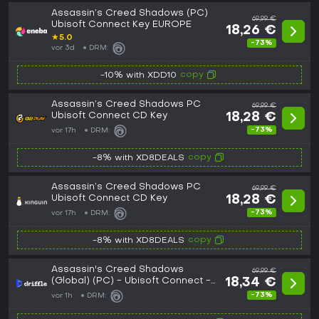
Assassin’s Creed Shadows (PC)
69,99 €
Ubisoft Connect Key EUROPE
18,26 €
★
5.0
-73%
vor 3d
DRM:
copy
-10% with XDD10
Assassin’s Creed Shadows PC
69,99 €
Ubisoft Connect CD Key
18,28 €
-73%
vor 17h
DRM:
copy
-8% with XD8DEALS
Assassin’s Creed Shadows PC
69,99 €
Ubisoft Connect CD Key
18,28 €
-73%
vor 17h
DRM:
copy
-8% with XD8DEALS
Assassin's Creed Shadows
69,99 €
(Global) (PC) - Ubisoft Connect -
18,34 €
Digital Key
-73%
vor 1h
DRM: