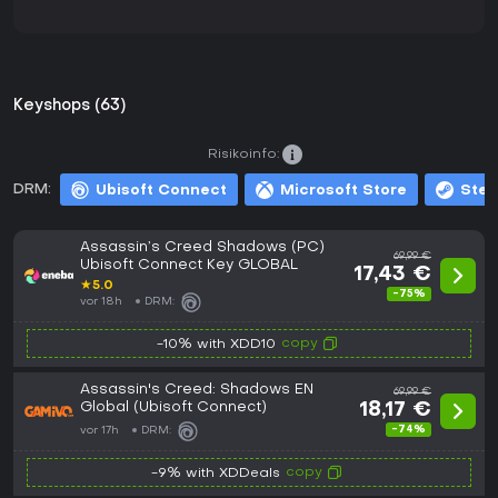
Keyshops (63)
Risikoinfo:
DRM:
Ubisoft Connect
Microsoft Store
Ste
Assassin’s Creed Shadows (PC)
69,99 €
Ubisoft Connect Key GLOBAL
17,43 €
★
5.0
-75%
vor 18h
DRM:
copy
-10% with XDD10
Assassin's Creed: Shadows EN
69,99 €
Global (Ubisoft Connect)
18,17 €
-74%
vor 17h
DRM:
copy
-9% with XDDeals