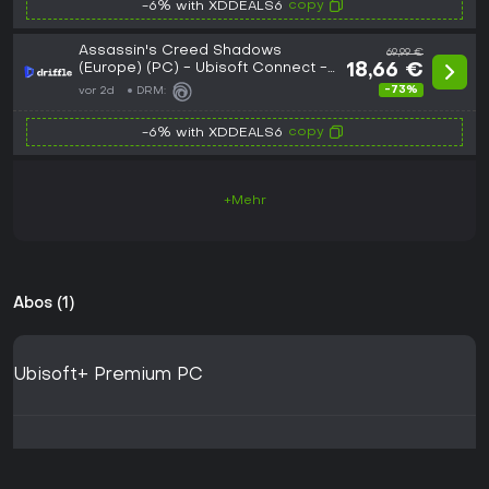
copy
-6% with XDDEALS6
Assassin's Creed Shadows
69,99 €
(Europe) (PC) - Ubisoft Connect -
18,66 €
Digital Key
-73%
vor 2d
DRM:
copy
-6% with XDDEALS6
+Mehr
Abos (1)
Ubisoft+ Premium PC