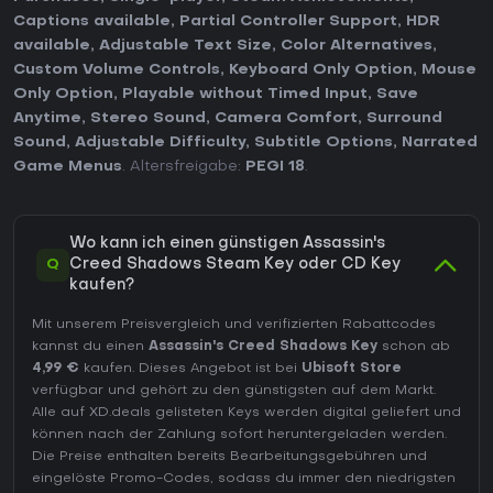
Captions available
,
Partial Controller Support
,
HDR
available
,
Adjustable Text Size
,
Color Alternatives
,
Custom Volume Controls
,
Keyboard Only Option
,
Mouse
Only Option
,
Playable without Timed Input
,
Save
Anytime
,
Stereo Sound
,
Camera Comfort
,
Surround
Sound
,
Adjustable Difficulty
,
Subtitle Options
,
Narrated
Game Menus
. Altersfreigabe:
PEGI 18
.
Wo kann ich einen günstigen Assassin's
Q
Creed Shadows Steam Key oder CD Key
kaufen?
Mit unserem Preisvergleich und verifizierten Rabattcodes
kannst du einen
Assassin's Creed Shadows Key
schon ab
4,99 €
kaufen. Dieses Angebot ist bei
Ubisoft Store
verfügbar und gehört zu den günstigsten auf dem Markt.
Alle auf XD.deals gelisteten Keys werden digital geliefert und
können nach der Zahlung sofort heruntergeladen werden.
Die Preise enthalten bereits Bearbeitungsgebühren und
eingelöste Promo-Codes, sodass du immer den niedrigsten