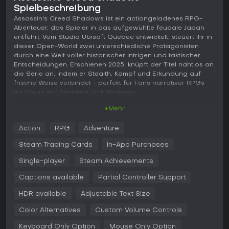
Spielbeschreibung
Assassin's Creed Shadows ist ein actiongeladenes RPG-
Abenteuer, das Spieler in das aufgewühlte feudale Japan
entführt. Vom Studio Ubisoft Quebec entwickelt, steuert ihr in
dieser Open-World zwei unterschiedliche Protagonisten
durch eine Welt voller historischer Intrigen und taktischer
Entscheidungen. Erschienen 2025, knüpft der Titel nahtlos an
die Serie an, indem er Stealth, Kampf und Erkundung auf
frische Weise verbindet - perfekt für Fans narrativer RPGs
mit Fokus auf Attentate und Strategie.
+Mehr
Gameplay
In Assassin's Creed Shadows wechselt ihr zwischen Naoe,
Action
RPG
Adventure
einer wendigen Shinobi-Assassinin, und Yasuke, einem
mächtigen Samurai-Krieger, um Missionen mit
Steam Trading Cards
In-App Purchases
gegensätzlichen Stilen anzugehen. Naoe setzt auf
Ausweichen und Präzision: Mit dem Greifhaken verbessert sie
Single-player
Steam Achievements
ihr Parkour, Shurikens lenken ab oder löschen Lichter aus,
Captions available
Partial Controller Support
und die Hidden Blade sorgt für lautlose Eliminierungen. Sie
verschmilzt mit Schatten für Unsichtbarkeit, kriecht
HDR available
Adjustable Text Size
bäuchlings durch enge Spalten oder taucht mit einem
Bambusrohr unter. Yasuke hingegen glänzt im direkten
Color Alternatives
Custom Volume Controls
Nahkampf und schwingt Katana, Naginata oder Kanabo für
Parrier-Combos und aufgeladene Hiebe. Beide teilen den
Keyboard Only Option
Mouse Only Option