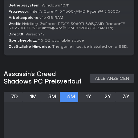
Betriebssystem:
Windows 10/11
Prozessor:
Intel® Core™ i5 11600k/AMD Ryzen™ 5 5600x
Arbeitsspeicher:
16 GB RAM
Grafik:
Nvidia® GeForce RTX™ 3060Ti 8GB/AMD Radeon™
RX 6700 XT 12GB/Intel® Arc™ B580 12GB (REBAR ON)
DirectX:
Version 12
Speicherplatz:
115 GB available space
Zusätzliche Hinweise:
The game must be installed on a SSD.
Assassin's Creed
ALLE ANZEIGEN
Shadows PC Preisverlauf
7D
1M
3M
6M
1Y
2Y
3Y