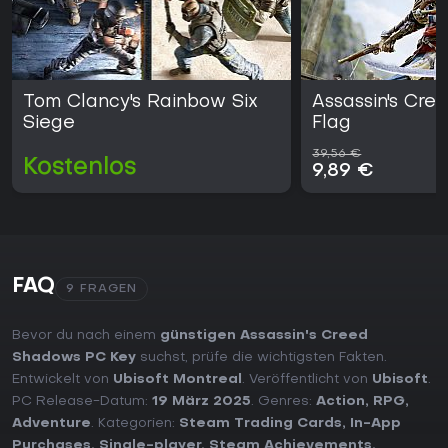
Tom Clancy's Rainbow Six
Assassin's Cre
Siege
Flag
39,56 €
Kostenlos
9,89 €
FAQ
9 FRAGEN
Bevor du nach einem
günstigen Assassin's Creed
Shadows PC Key
suchst, prüfe die wichtigsten Fakten.
Entwickelt von
Ubisoft Montreal
. Veröffentlicht von
Ubisoft
.
PC Release-Datum:
19 März 2025
. Genres:
Action
,
RPG
,
Adventure
. Kategorien:
Steam Trading Cards
,
In-App
Purchases
,
Single-player
,
Steam Achievements
,