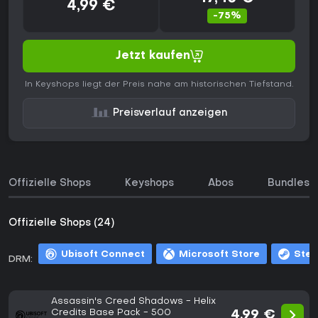
4,99 €
-75%
Jetzt kaufen
In Keyshops liegt der Preis nahe am historischen Tiefstand.
Preisverlauf anzeigen
Offizielle Shops
Keyshops
Abos
Bundles
Offizielle Shops (24)
Ubisoft Connect
Microsoft Store
Ste
DRM:
Assassin's Creed Shadows - Helix
Credits Base Pack - 500
4,99 €