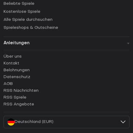
Beliebte Spiele
Kostenlose Spiele
Alle Spiele durchsuchen
Spieleshops & Gutscheine
Anleitungen
FAQ
Über uns
Anleitungen
Kontakt
Wie aktiviert man einen Steam CD Key?
Belohnungen
Wie aktiviert man einen Epic Games CD Key?
Datenschutz
AGB
Wie aktiviert man einen GOG CD Key?
RSS Nachrichten
Wie aktiviert man einen Ubisoft Connect CD Key?
RSS Spiele
Wie aktiviert man einen EA App CD Key?
RSS Angebote
Wie aktiviert man einen Battle.net CD Key?
Deutschland (EUR)