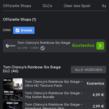
Offizielle Shops
DLCs
Über das Spiel
Sys
Offizielle Shops (1)
DRM:
Steam
Tom Clancy's Rainbow Six Siege
Kostenlos
vor 21W
DRM:
Tom Clancy's Rainbow Six Siege
ALLE ANZEIGEN
DLC (46)
Tom Clancy's Rainbow Six Siege -
Kostenlos
Ultra HD Texture Pack
Tom Clancy's Rainbow Six Siege -
4,99 €
The Safari Bundle
Tom Clancy's Rainbow Six Siege -
2,99 €
Amethyst Weapon Skin