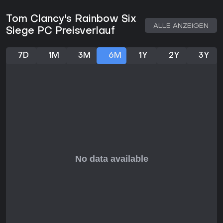
intensive, skillbasierte Matches.
Tom Clancy's Rainbow Six
ALLE ANZEIGEN
Siege PC Preisverlauf
7D
1M
3M
6M
1Y
2Y
3Y