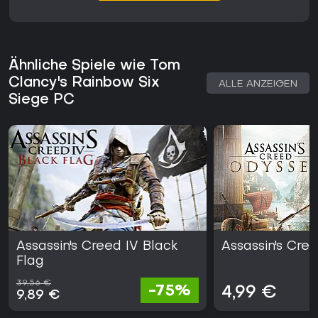
Ähnliche Spiele wie Tom
Clancy's Rainbow Six
ALLE ANZEIGEN
Siege PC
Assassin's Creed IV Black
Assassin's Cre
Flag
39,56 €
-75%
4,99 €
9,89 €