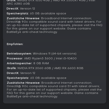
Grafik:
Nvidia GTX 1650 4GB / AMD RX 5500XT 4GB / Intel
ARC A380 6GB
Operators and Updates
DirectX:
Version 12
Operators bilden das Rückgrat von Siege X, jede mit
Speicherplatz:
65 GB available space
einzigartigen Loadouts und Gadgets für Team-Synergien.
Zusätzliche Hinweise:
Broadband Internet connection;
Neuerscheinungen wie Rauora erweitern Optionen, ohne
DirectX® 9.0c compatible sound card with latest drivers; For
an up-to-date list of supported chipsets, please visit the FAQ
das Roster zu überladen. Das Year 10-Update verbessert die
for this game on our support website. Game contains
Optik mit besserer Beleuchtung und 4K-Texturen auf fünf
BattleEye anti-cheat technology.
Maps - drei weitere folgen nächste Saison. Laufende
Seasons wie Operation Silent Hunt Y11S1 und Operation New
Blood sorgen mit Balance-Anpassungen und Content-Drops
Empfohlen:
für frisches Meta.
Betriebssystem:
Windows 11 (64-bit versions)
Lohnt es sich?
Prozessor:
AMD Ryzen5 3600 / Intel i5-10400
Rainbow Six Siege X fasziniert Spieler, die in Multiplayer-
Arbeitsspeicher:
8 GB RAM
Shootern taktische Tiefe und Teamwork schätzen. Mit über
Grafik:
NVIDIA RTX 2060 6GB / AMD RX 6600 8GB
80 Millionen Spielern und einer lebendigen Esports-Szene
DirectX:
Version 12
pflegt es eine große Community. IGN vergab 8 von 10
Speicherplatz:
65 GB available space
Punkten und lobte den langanhaltenden Spaß sowie
Zusätzliche Hinweise:
Broadband Internet connection;
bessere Einstiegsmöglichkeiten durch Onboarding-Tools -
DirectX® 9.0c compatible sound card 5.1 with latest drivers;
Kritik gab's an Monetarisierung für Premium-Features und
For an up-to-date list of supported chipsets, please visit the
dem chaotischeren Dual Front im Vergleich zu fokussierten
FAQ for this game on our support website. Game contains
BattleEye anti-cheat technology.
Modi wie Bomb. Free-Modi bieten einen starken Einstieg,
Paid-Unlocks erschließen Competitive-Play. Wer strategische
FPS mit ständiger Weiterentwicklung mag, findet 2026 hier