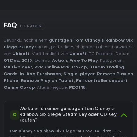
FAQ
8 FRAGEN
Bevor du nach einem
günstigen Tom Clancy's Rainbow Six
Siege PC Key
suchst, prüfe die wichtigsten Fakten. Entwickelt
von
Ubisoft
. Veröffentlicht von
Ubisoft
. PC Release-Datum:
01 Dez. 2015
. Genres:
Action
,
Free To Play
. Kategorien:
Multi-player
,
PvP
,
Online PvP
,
Co-op
,
Steam Trading
Cards
,
In-App Purchases
,
Single-player
,
Remote Play on
Phone
,
Remote Play on Tablet
,
Full controller support
,
Online Co-op
. Altersfreigabe:
PEGI 18
.
Wo kann ich einen günstigen Tom Clancy's
Q
Rainbow Six Siege Steam Key oder CD Key
kaufen?
Tom Clancy's Rainbow Six Siege ist Free-to-Play!
Lade