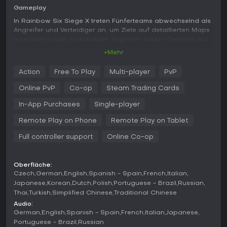
Gameplay
In Rainbow Six Siege X treten Fünferteams abwechselnd als
Angreifer und Verteidiger an, um Ziele auf detaillierten Maps
zu erobern oder zu schützen. Angreifer nutzen Drohnen zur
Aufklärung, sprengen verstärkte Wände auf und stürmen via
+Mehr
Seil oder vertikaler Spielzüge. Verteidiger sichern Positionen
mit Barrikaden, Fallen und Überwachungsinstrumenten, um
Action
Free To Play
Multi-player
PvP
Sichtlinien zu kontrollieren und Bedrohungen vorauszusehen.
Zerstörungsmechaniken ermöglichen es, Umgebungen
Online PvP
Co-op
Steam Trading Cards
umzugestalten - etwa durch Löcher in Wände für neue
Blickwinkel oder Gadgets zur Manipulation der Szenerie.
In-App Purchases
Single-player
Jede Runde erfordert Anpassungsfähigkeit, mit Operator-
Remote Play on Phone
Remote Play on Tablet
Fähigkeiten von wandzerstörenden Hämmern bis hin zu
Aufklärungsdrohnen. Das Gunplay belohnt sorgfältige
Full controller support
Online Co-op
Positionierung und Audio-Hinweise wie Schritte statt
schneller Reflexe, dank rasanter Time-to-Kill und bewusster
Zielanimationen.
Oberfläche:
Czech
German
English
Spanish - Spain
French
Italian
Es gibt eine Vorbereitungsphase zum Auskundschaften und
Japanese
Korean
Dutch
Polish
Portuguese - Brazil
Russian
Planen sowie ein Operator-Ban-System im Competitive-
Thai
Turkish
Simplified Chinese
Traditional Chinese
Bereich gegen dominante Picks. Mit 75 Operators - 37
Angreifern und 38 Verteidigern - passen Auswahlen zu
Audio:
diversen Taktiken wie Hochmobilitäts-Sprints oder
German
English
Spanish - Spain
French
Italian
Japanese
Fallenaufstellungen. Fortschritt erfolgt durch Renown aus
Portuguese - Brazil
Russian