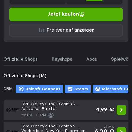
Jetzt kaufen
Preisverlauf anzeigen
Offizielle Shops
Keyshops
Abos
Spielwäh
Offizielle Shops (16)
DRM:
Ubisoft Connect
Steam
Microsoft Sto
Tom Clancy’s The Division 2 -
Activation Bundle
4,99 €
vor 19W
DRM:
Tom Clancy’s The Division 2
29,99 €
Warlords of New York Expansion
6,00 €