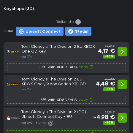
Keyshops (30)
Risikoinfo:
DRM:
Ubisoft Connect
Steam
Tom Clancy's The Division 2 EU XBOX
29,99 €
4,17 €
One CD Key
-86%
vor 17h
copy
-8% with XD8DEALS
Tom Clancy's The Division 2 EU
29,99 €
4,48 €
XBOX One / Xbox Series X|S CD
Key
-85%
vor 2d
copy
-8% with XD8DEALS
Tom Clancy's The Division 2 (PC)
29,99 €
Ubisoft Connect Key - EU
~4,98 €
-83%
vor 2W
DRM: