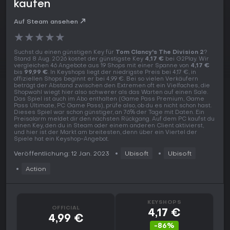
kaufen
Auf Steam ansehen
★
★
★
★
★
Suchst du einen günstigen Key für
Tom Clancy's The Division 2
?
Stand 8 Aug. 2026 kostet der günstigste Key
4,17 €
bei G2Play. Wir
vergleichen 46 Angebote aus 19 Shops mit einer Spanne von
4,17 €
bis
99,99 €
. In Keyshops liegt der niedrigste Preis bei 4,17 €, in
offiziellen Shops beginnt er bei 4,99 €. Bei so vielen Verkäufern
beträgt der Abstand zwischen den Extremen oft ein Vielfaches, die
Shopwahl wiegt hier also schwerer als das Warten auf einen Sale.
Das Spiel ist auch im Abo enthalten (Game Pass Premium, Game
Pass Ultimate, PC Game Pass), prüfe also, ob du es nicht schon hast.
Dieses Spiel war schon günstiger, an 76% der Tage mit Daten. Ein
Preisalarm meldet dir den nächsten Rückgang. Auf dem PC kaufst du
einen Key, den du in Steam oder einem anderen Client aktivierst,
und hier ist der Markt am breitesten, denn über ein Viertel der
Spiele hat ein Keyshop-Angebot.
Veröffentlichung: 12 Jan. 2023
Ubisoft
Ubisoft
Action
KEYSHOPS
OFFICIAL
4,17 €
4,99 €
-86%