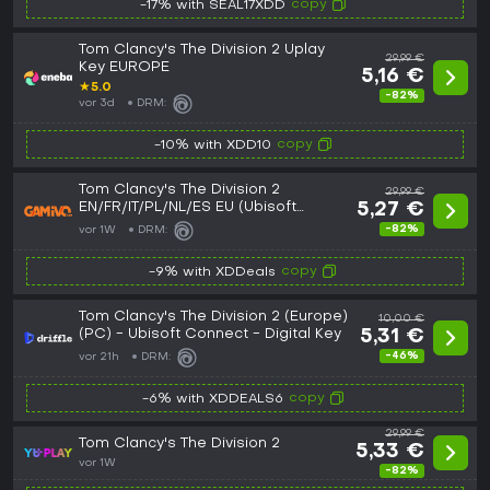
copy
-17% with SEAL17XDD
Tom Clancy's The Division 2 Uplay
29,99 €
Key EUROPE
5,16 €
★
5.0
-82%
vor 3d
DRM:
copy
-10% with XDD10
Tom Clancy's The Division 2
29,99 €
EN/FR/IT/PL/NL/ES EU (Ubisoft
5,27 €
Connect)
-82%
vor 1W
DRM:
copy
-9% with XDDeals
Tom Clancy's The Division 2 (Europe)
10,00 €
(PC) - Ubisoft Connect - Digital Key
5,31 €
-46%
vor 21h
DRM:
copy
-6% with XDDEALS6
29,99 €
Tom Clancy's The Division 2
5,33 €
vor 1W
-82%