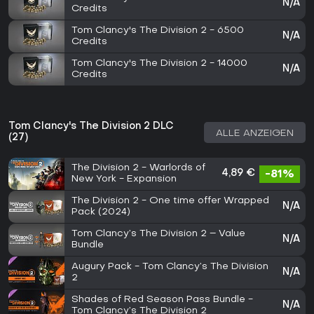
N/A
Credits
Tom Clancy's The Division 2 - 6500
N/A
Credits
Tom Clancy's The Division 2 - 14000
N/A
Credits
Tom Clancy's The Division 2 DLC
ALLE ANZEIGEN
(27)
The Division 2 - Warlords of
4,89 €
-81%
New York - Expansion
The Division 2 - One time offer Wrapped
N/A
Pack (2024)
Tom Clancy’s The Division 2 – Value
N/A
Bundle
Augury Pack - Tom Clancy’s The Division
N/A
2
Shades of Red Season Pass Bundle -
N/A
Tom Clancy’s The Division 2