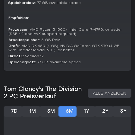
Speicherplatz:
77 GB available space
Lohnt es sich?
Stand 2026 erhält Tom Clancy's The Division 2 weiterhin
Empfohlen:
Updates, darunter Year 8 Season 1 mit Escalation-Modus
und Grafikverbesserungen. Die Resonanz bleibt positiv, da
Prozessor:
AMD Ryzen 5 1500x, Intel Core i7-4790, or better
viele es als Fortschritt zum Original in Setting und
(SSE 4.2 and AVX support required)
Mechaniken sehen. Kritiker loben das ausgewogene
Arbeitsspeicher:
8 GB RAM
Verhältnis von Herausforderung und Loot-Belohnungen.
Grafik:
AMD RX 480 (4 GB), NVIDIA GeForce GTX 970 (4 GB
with Shader Model 6.0+), or better
Wer taktische Shooter mit tiefer Progression und Co-op-
DirectX:
Version 12
Elementen mag, findet hier für Neulinge wie Veteranen ein
Speicherplatz:
77 GB available space
starkes Erlebnis. Der laufende Support hält die Community
lebendig - ideal für Multiplayer-RPG-Fans, auch wenn Solo-
Spieler den Endgame-Grind ohne Freunde als repetitiv
empfinden könnten.
Tom Clancy's The Division
ALLE ANZEIGEN
2 PC Preisverlauf
7D
1M
3M
6M
1Y
2Y
3Y