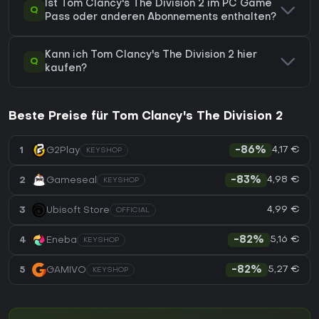
Ist Tom Clancy's The Division 2 im PC Game
Q
Pass oder anderen Abonnements enthalten?
Kann ich Tom Clancy's The Division 2 hier
Q
kaufen?
Beste Preise für Tom Clancy's The Division 2
4,17 €
1
G2Play
-86%
KEYSHOP
4,98 €
2
Gameseal
-83%
KEYSHOP
4,99 €
3
Ubisoft Store
OFFICIAL
5,16 €
4
Eneba
-82%
KEYSHOP
5,27 €
5
GAMIVO
-82%
KEYSHOP