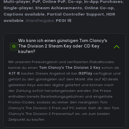
Multi-player
,
PvP
,
Online PvP
,
Co-op
,
In-App Purchases
,
Single-player
,
Steam Achievements
,
Online Co-op
,
Captions available
,
Partial Controller Support
,
HDR
available
. Altersfreigabe:
PEGI 18
.
Wo kann ich einen günstigen Tom Clancy's
Q
The Division 2 Steam Key oder CD Key
kaufen?
Mit unserem Preisvergleich und verifizierten Rabattcodes
kannst du einen
Tom Clancy's The Division 2 Key
schon ab
4,17 €
kaufen. Dieses Angebot ist bei
G2Play
verfügbar und
gehört zu den günstigsten auf dem Markt. Alle auf XD.deals
gelisteten Keys werden digital geliefert und können nach
der Zahlung sofort heruntergeladen werden. Die Preise
enthalten bereits Bearbeitungsgebühren und eingelöste
Promo-Codes, sodass du immer den niedrigsten Tom
Clancy's The Division 2 Preis auf
PC
siehst. Sieh dir den
Tom
Clancy's The Division 2 Preisverlauf
an, um zum besten
Zeitpunkt zu kaufen.