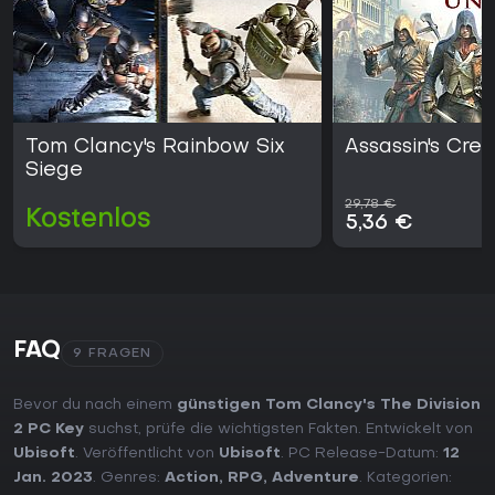
Tom Clancy's Rainbow Six
Assassin's Cre
Siege
29,78 €
Kostenlos
5,36 €
FAQ
9 FRAGEN
Bevor du nach einem
günstigen Tom Clancy's The Division
2 PC Key
suchst, prüfe die wichtigsten Fakten. Entwickelt von
Ubisoft
. Veröffentlicht von
Ubisoft
. PC Release-Datum:
12
Jan. 2023
. Genres:
Action
,
RPG
,
Adventure
. Kategorien: