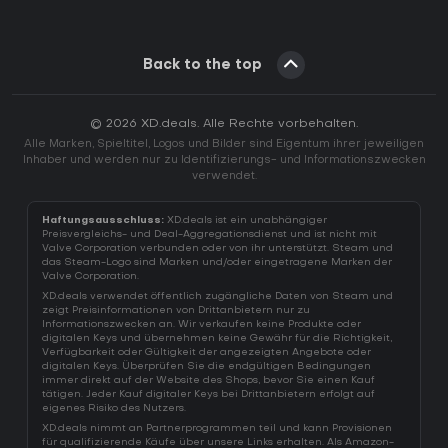
Back to the top
© 2026 XD.deals. Alle Rechte vorbehalten.
Alle Marken, Spieltitel, Logos und Bilder sind Eigentum ihrer jeweiligen
Inhaber und werden nur zu Identifizierungs- und Informationszwecken
verwendet.
Haftungsausschluss:
XD.deals ist ein unabhängiger
Preisvergleichs- und Deal-Aggregationsdienst und ist nicht mit
Valve Corporation verbunden oder von ihr unterstützt. Steam und
das Steam-Logo sind Marken und/oder eingetragene Marken der
Valve Corporation.
XD.deals verwendet öffentlich zugängliche Daten von Steam und
zeigt Preisinformationen von Drittanbietern nur zu
Informationszwecken an. Wir verkaufen keine Produkte oder
digitalen Keys und übernehmen keine Gewähr für die Richtigkeit,
Verfügbarkeit oder Gültigkeit der angezeigten Angebote oder
digitalen Keys. Überprüfen Sie die endgültigen Bedingungen
immer direkt auf der Website des Shops, bevor Sie einen Kauf
tätigen. Jeder Kauf digitaler Keys bei Drittanbietern erfolgt auf
eigenes Risiko des Nutzers.
XD.deals nimmt an Partnerprogrammen teil und kann Provisionen
für qualifizierende Käufe über unsere Links erhalten. Als Amazon-