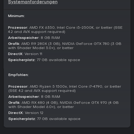
Systemanforderungen
Im Koop-Modus arbeiten bis zu vier Agenten gemeinsam an
anspruchsvollen Inhalten, darunter Story-Missionen und
Minimum:
zusätzliche Herausforderungen, die von abgestimmter Taktik
und kombinierter Feuerkraft profitieren.
Prozessor:
AMD FX 6350, Intel Core i5-2500K, or better (SSE
4.2 and AVX support required)
PvP-Optionen ermöglichen es, die eigenen Fähigkeiten in
Arbeitsspeicher:
8 GB RAM
dedizierten Matches gegen andere Spieler zu testen. The
Summit bietet eine eigenständige 100-stöckige,
Grafik:
AMD R9 280X (3 GB), NVIDIA GeForce GTX 780 (3 GB
with Shader Model 5.0+), or better
zufallsgenerierte Turm-Erkundung mit steigenden
DirectX:
Version 11
Gegnerwellen und prozeduralen Elementen, die das Erlebnis
bei wiederholten Durchläufen frisch halten.
Speicherplatz:
77 GB available space
Saisons und kontinuierliche Unterstützung
Empfohlen:
Regelmäßige saisonale Updates erweitern das Spiel
kontinuierlich um neue Inhalte, Balance-Anpassungen und
Prozessor:
AMD Ryzen 5 1500x, Intel Core i7-4790, or better
Events. Diese Ergänzungen bringen frische Aktivitäten,
(SSE 4.2 and AVX support required)
Ausrüstung und Umweltveränderungen, die die Welt für
Arbeitsspeicher:
8 GB RAM
wiederkehrende Spieler dynamisch halten. Das Live-Service-
Grafik:
AMD RX 480 (4 GB), NVIDIA GeForce GTX 970 (4 GB
Modell sorgt für eine stetige Weiterentwicklung, ohne dass
with Shader Model 6.0+), or better
Kerninhalte der Saison separat erworben werden müssen.
DirectX:
Version 12
Speicherplatz:
77 GB available space
Erweiterungen wie Battle for Brooklyn haben neue Gebiete
und Handlungsstränge hinzugefügt und das Grundspiel mit
größeren Bedrohungen und überarbeiteten Mechaniken