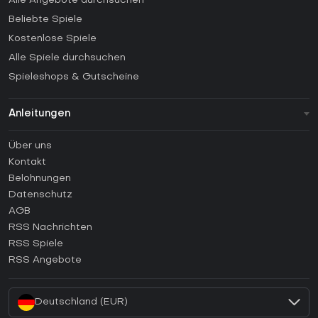
Alle Angebote durchsuchen
Beliebte Spiele
Kostenlose Spiele
Alle Spiele durchsuchen
Spieleshops & Gutscheine
Anleitungen
FAQ
Über uns
Anleitungen
Kontakt
Wie aktiviert man einen Steam CD Key?
Belohnungen
Wie aktiviert man einen Epic Games CD Key?
Datenschutz
AGB
Wie aktiviert man einen GOG CD Key?
RSS Nachrichten
Wie aktiviert man einen Ubisoft Connect CD Key?
RSS Spiele
Wie aktiviert man einen EA App CD Key?
RSS Angebote
Wie aktiviert man einen Battle.net CD Key?
Deutschland (EUR)