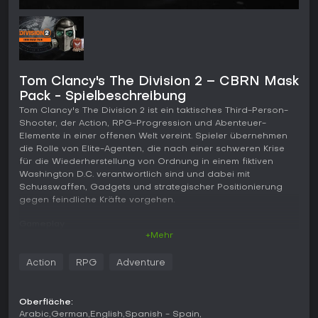
Tom Clancy's The Division 2 – CBRN Mask
Pack - Spielbeschreibung
Tom Clancy's The Division 2 ist ein taktisches Third-Person-
Shooter, der Action, RPG-Progression und Abenteuer-
Elemente in einer offenen Welt vereint. Spieler übernehmen
die Rolle von Elite-Agenten, die nach einer schweren Krise
für die Wiederherstellung von Ordnung in einem fiktiven
Washington D.C. verantwortlich sind und dabei mit
Schusswaffen, Gadgets und strategischer Positionierung
gegen feindliche Kräfte vorgehen.
Gameplay
+Mehr
Im Zentrum steht ein deckungsorientiertes Kampfsystem, bei
dem Positionierung und Timing ebenso entscheidend sind
Action
RPG
Adventure
wie die Wahl der Waffe. Agenten bewegen sich durch
detaillierte urbane Umgebungen und bekämpfen Gegner mit
einer Vielzahl an Schusswaffen, die sich je nach Kategorie -
Oberfläche:
Gewehre, Schrotflinten oder Maschinengewehre - spürbar
Arabic
German
English
Spanish - Spain