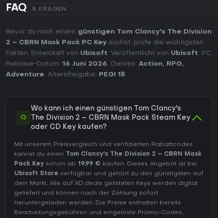
FAQ
8 FRAGEN
Bevor du nach einem
günstigen Tom Clancy's The Division
2 – CBRN Mask Pack PC Key
suchst, prüfe die wichtigsten
Fakten. Entwickelt von
Ubisoft
. Veröffentlicht von
Ubisoft
. PC
Release-Datum:
16 Juni 2026
. Genres:
Action
,
RPG
,
Adventure
. Altersfreigabe:
PEGI 18
.
Wo kann ich einen günstigen Tom Clancy's
Q
The Division 2 – CBRN Mask Pack Steam Key
oder CD Key kaufen?
Mit unserem Preisvergleich und verifizierten Rabattcodes
kannst du einen
Tom Clancy's The Division 2 – CBRN Mask
Pack Key
schon ab
19,99 €
kaufen. Dieses Angebot ist bei
Ubisoft Store
verfügbar und gehört zu den günstigsten auf
dem Markt. Alle auf XD.deals gelisteten Keys werden digital
geliefert und können nach der Zahlung sofort
heruntergeladen werden. Die Preise enthalten bereits
Bearbeitungsgebühren und eingelöste Promo-Codes,