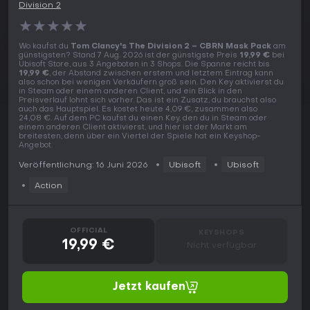
Division 2
★
★
★
★
★
Wo kaufst du
Tom Clancy's The Division 2 – CBRN Mask Pack
am
günstigsten? Stand 7 Aug. 2026 ist der günstigste Preis
19,99 €
bei
Ubisoft Store, aus 3 Angeboten in 3 Shops. Die Spanne reicht bis
19,99 €
, der Abstand zwischen erstem und letztem Eintrag kann
also schon bei wenigen Verkäufern groß sein. Den Key aktivierst du
in Steam oder einem anderen Client, und ein Blick in den
Preisverlauf lohnt sich vorher. Das ist ein Zusatz, du brauchst also
auch das Hauptspiel. Es kostet heute 4,09 €, zusammen also
24,08 €. Auf dem PC kaufst du einen Key, den du in Steam oder
einem anderen Client aktivierst, und hier ist der Markt am
breitesten, denn über ein Viertel der Spiele hat ein Keyshop-
Angebot.
Veröffentlichung: 16 Juni 2026
Ubisoft
Ubisoft
Action
OFFICIAL
KEYSHOPS
19,99 €
Nicht verfügbar
Jetzt kaufen