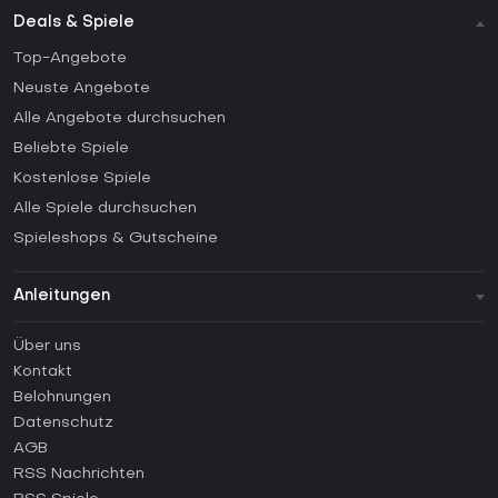
Deals & Spiele
Top-Angebote
Neuste Angebote
Alle Angebote durchsuchen
Beliebte Spiele
Kostenlose Spiele
Alle Spiele durchsuchen
Spieleshops & Gutscheine
Anleitungen
FAQ
Über uns
Anleitungen
Kontakt
Wie aktiviert man einen Steam CD Key?
Belohnungen
Wie aktiviert man einen Epic Games CD Key?
Datenschutz
AGB
Wie aktiviert man einen GOG CD Key?
RSS Nachrichten
Wie aktiviert man einen Ubisoft Connect CD Key?