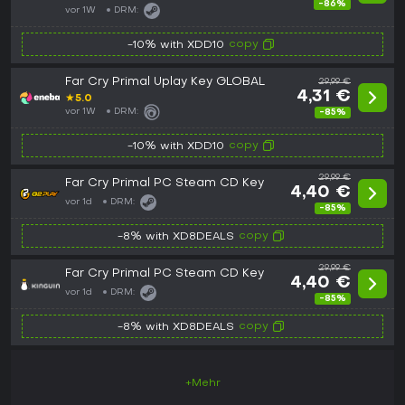
-86%
vor 1W
DRM:
copy
-10% with XDD10
Far Cry Primal Uplay Key GLOBAL
29,99 €
4,31 €
★
5.0
vor 1W
DRM:
-85%
copy
-10% with XDD10
29,99 €
Far Cry Primal PC Steam CD Key
4,40 €
vor 1d
DRM:
-85%
copy
-8% with XD8DEALS
29,99 €
Far Cry Primal PC Steam CD Key
4,40 €
vor 1d
DRM:
-85%
copy
-8% with XD8DEALS
+Mehr