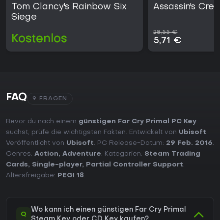
Tom Clancy's Rainbow Six
Assassin's Cre
Siege
28,55 €
Kostenlos
5,71 €
FAQ
9 FRAGEN
Bevor du nach einem
günstigen Far Cry Primal PC Key
suchst, prüfe die wichtigsten Fakten. Entwickelt von
Ubisoft
.
Veröffentlicht von
Ubisoft
. PC Release-Datum:
29 Feb. 2016
.
Genres:
Action
,
Adventure
. Kategorien:
Steam Trading
Cards
,
Single-player
,
Partial Controller Support
.
Altersfreigabe:
PEGI 18
.
Wo kann ich einen günstigen Far Cry Primal
Q
Steam Key oder CD Key kaufen?