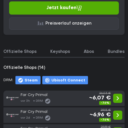
Jetzt kaufen
Preisverlauf anzeigen
Offizielle Shops
Keyshops
Abos
Bundles
Offizielle Shops (14)
DRM:
Steam
Ubisoft Connect
26,03 €
Far Cry Primal
~6,07 €
vor 3h
DRM:
-76%
29,15 €
Far Cry Primal
~6,96 €
vor 2d
DRM:
-76%
29,99 €