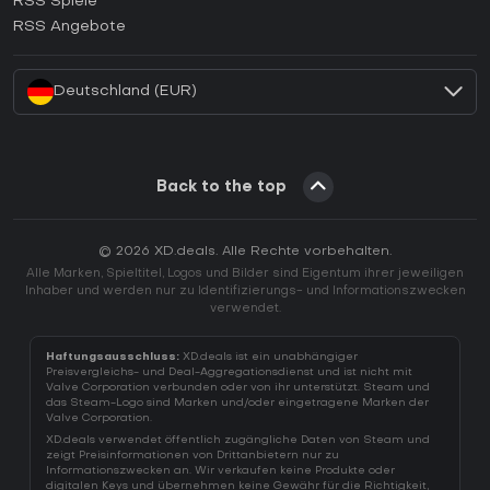
RSS Spiele
Wie aktiviert man einen EA App CD Key?
RSS Angebote
Wie aktiviert man einen Battle.net CD Key?
Deutschland (EUR)
Back to the top
© 2026 XD.deals. Alle Rechte vorbehalten.
Alle Marken, Spieltitel, Logos und Bilder sind Eigentum ihrer jeweiligen
Inhaber und werden nur zu Identifizierungs- und Informationszwecken
verwendet.
Haftungsausschluss:
XD.deals ist ein unabhängiger
Preisvergleichs- und Deal-Aggregationsdienst und ist nicht mit
Valve Corporation verbunden oder von ihr unterstützt. Steam und
das Steam-Logo sind Marken und/oder eingetragene Marken der
Valve Corporation.
XD.deals verwendet öffentlich zugängliche Daten von Steam und
zeigt Preisinformationen von Drittanbietern nur zu
Informationszwecken an. Wir verkaufen keine Produkte oder
digitalen Keys und übernehmen keine Gewähr für die Richtigkeit,