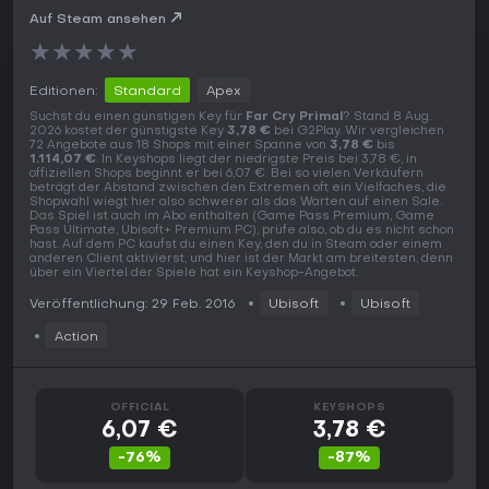
Auf Steam ansehen
★
★
★
★
★
Editionen:
Standard
Apex
Suchst du einen günstigen Key für
Far Cry Primal
? Stand 8 Aug.
2026 kostet der günstigste Key
3,78 €
bei G2Play. Wir vergleichen
72 Angebote aus 18 Shops mit einer Spanne von
3,78 €
bis
1.114,07 €
. In Keyshops liegt der niedrigste Preis bei 3,78 €, in
offiziellen Shops beginnt er bei 6,07 €. Bei so vielen Verkäufern
beträgt der Abstand zwischen den Extremen oft ein Vielfaches, die
Shopwahl wiegt hier also schwerer als das Warten auf einen Sale.
Das Spiel ist auch im Abo enthalten (Game Pass Premium, Game
Pass Ultimate, Ubisoft+ Premium PC), prüfe also, ob du es nicht schon
hast. Auf dem PC kaufst du einen Key, den du in Steam oder einem
anderen Client aktivierst, und hier ist der Markt am breitesten, denn
über ein Viertel der Spiele hat ein Keyshop-Angebot.
Veröffentlichung: 29 Feb. 2016
Ubisoft
Ubisoft
Action
OFFICIAL
KEYSHOPS
6,07 €
3,78 €
-76%
-87%