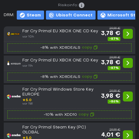
Risikoinfo:
DRM:
Steam
Ubisoft Connect
Microsoft Sto
29,99 €
Far Cry Primal EU XBOX ONE CD Key
3,78 €
vor 10h
-87%
copy
-8% with XD8DEALS
29,99 €
Far Cry Primal EU XBOX ONE CD Key
3,78 €
vor 11h
-87%
copy
-8% with XD8DEALS
Far Cry Primal Windows Store Key
29,99 €
EUROPE
3,98 €
★
5.0
-86%
vor 1W
copy
-10% with XDD10
Far Cry Primal Steam Key (PC)
29,99 €
GLOBAL
4,01 €
★
5.0