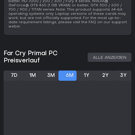
und US im Februar 2016. Fans von Open-World-Survival mit
better, HD 7000 / 200 / 300 / Fury X series, NVIDIA®
GeForce® GTX 460 (1 GB VRAM) or better, GTX 500 / 600 /
Crafting und Tierbegleitung finden hier eine frische Variante
700 / 900 / TITAN series. Note: This product supports 64-bit
der Formel - ideal für Abwechslung von modernen Settings.
operating systems only. Laptop versions of these cards may
Wer aber innovative Geschichten oder mehr Waffenvielfalt
work, but are not officially supported. For the most up-to-
date requirement listings, please visit the FAQ on our support
sucht, könnte es als zu vertraut empfinden.
websi
Far Cry Primal PC
ALLE ANZEIGEN
Preisverlauf
7D
1M
3M
6M
1Y
2Y
3Y