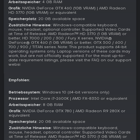
Arbeitsspeicher:
4 GB RAM
Sumpfgebieten voller Kreaturen wie Wollmammuts,
Grafik:
NVIDIA GeForce GTX 460 (1GB VRAM) | AMD Radeon
Säbelzahntigern und Elchherden. Dialoge nutzen eine
HD 5770 (1GB VRAM) or equivalent
primitive Sprache auf Basis des Proto-Indo-European, mit
Speicherplatz:
20 GB available space
englischen Untertiteln für besseren Zugang.
Zusätzliche Hinweise:
Windows-compatible keyboard,
mouse, headset, optional controller. Supported Video Cards
Fraktionen prägen die Begegnungen: Die Wenja sind
at Time of Release: AMD Radeon™ HD 5770 (1 GB VRAM) or
Ackerbauern, die auf Figuren wie den Schamanen Tensay
better, HD 7000 / 200 / 300 / Fury X series, NVIDIA®
GeForce® GTX 460 (1 GB VRAM) or better, GTX 500 / 600 /
oder die Jägerin Jayma für Quests angewiesen sind. Gegner
700 / 900 / TITAN series. Note: This product supports 64-bit
sind die kriegerischen Udam, geplagt von der Krankheit Skull
operating systems only. Laptop versions of these cards may
Fire, und die Izila, die andere in Ritualen für ihre
work, but are not officially supported. For the most up-to-
date requirement listings, please visit the FAQ on our support
Sonnengöttin versklaven.
websi
Lohnt es sich?
Far Cry Primal erhielt bei Release meist positive Kritiken,
Empfohlen:
gelobt für die einzigartige Steinzeit-Setting, das World-
Design und das Taming-System. Metacritic-Werte spiegeln
Betriebssystem:
Windows 10 (64-bit versions only)
das wider: Überwiegend positiv für PlayStation 4 und Xbox
Prozessor:
Intel Core i7-2600K | AMD FX-8350 or equivalent
One, während die Windows-Version gemischte bis
Arbeitsspeicher:
8 GB RAM
durchschnittliche Bewertungen bekam - oft wegen
Grafik:
NVIDIA GeForce GTX 780 | AMD Radeon R9 280X or
begrenzter Waffenauswahl und fehlender Story-Innovation.
equivalent
Speicherplatz:
20 GB available space
Stand 2026 läuft noch Support mit einem frischen Patch, der
Zusätzliche Hinweise:
Windows-compatible keyboard,
60fps auf PlayStation 5 und Xbox Series X/S ermöglicht. Der
mouse, headset, optional controller. Supported Video Cards
Launch war ein Verkaufserfolg und toppte die Charts in UK
at Time of Release: AMD Radeon™ HD 5770 (1 GB VRAM) or