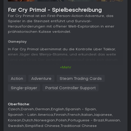
Far Cry Primal - Spielbeschreibung
Far Cry Primal ist ein First-Person-Action-Adventure, das
Spieler in die Steinzeit entführt und Survival-
Herausforderungen mit offener Welt-Exploration in einer
prähistorischen Kulisse verbindet.
Gameplay
In Far Cry Primal übernimmst du die Kontrolle über Takkar,
einen Jäger des Wenja-Stamms, und erkundest das weite
Land von Oros. Der zentrale Spielablauf dreht sich darum,
Materialien wie Holz und Stein zu sammeln, um primitive
+Mehr
Waffen wie Speere, Keulen, Bögen, Pfeile und Schleudern
herzustellen. Kämpfe umfassen Nah- und Fernangriffe gegen
Action
Adventure
Steam Trading Cards
Wildtiere und feindliche Stämme - moderne Schusswaffen
oder Fahrzeuge gibt es nicht.
Single-player
Partial Controller Support
Ein zentrales Feature ist das Zähmen wilder Tiere mit Köder,
um sie zu Gefährten zu machen, die im Kampf helfen oder
Oberfläche:
als Reittiere dienen. So kannst du einen Säbelzahntiger
Czech
Danish
German
English
Spanish - Spain
gegen Feinde hetzen oder damit über das Gelände reiten.
Spanish - Latin America
Finnish
French
Italian
Japanese
Eine aufrüstbare Eule fungiert als Geisttier für die
Korean
Dutch
Norwegian
Polish
Portuguese - Brazil
Russian
Aufklärung, markiert Gegner aus der Luft und stürzt sich
Swedish
Simplified Chinese
Traditional Chinese
sogar im Sturzflug auf Bedrohungen.