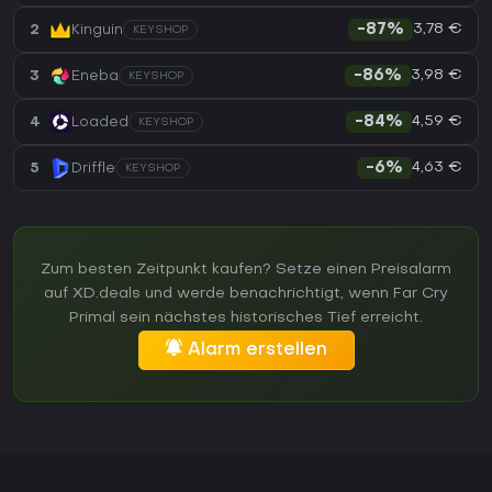
3,78 €
2
Kinguin
-87%
KEYSHOP
3,98 €
3
Eneba
-86%
KEYSHOP
4,59 €
4
Loaded
-84%
KEYSHOP
4,63 €
5
Driffle
-6%
KEYSHOP
Zum besten Zeitpunkt kaufen? Setze einen Preisalarm
auf XD.deals und werde benachrichtigt, wenn Far Cry
Primal sein nächstes historisches Tief erreicht.
Alarm erstellen