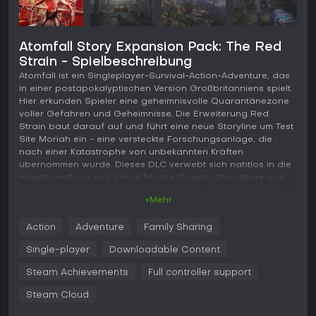
Atomfall Story Expansion Pack: The Red
Strain - Spielbeschreibung
Atomfall ist ein Singleplayer-Survival-Action-Adventure, das
in einer postapokalyptischen Version Großbritanniens spielt.
Hier erkunden Spieler eine geheimnisvolle Quarantänezone
voller Gefahren und Geheimnisse. Die Erweiterung Red
Strain baut darauf auf und führt eine neue Storyline um Test
Site Moriah ein - eine versteckte Forschungsanlage, die
nach einer Katastrophe von unbekannten Kräften
übernommen wurde. Dieses DLC verwebt sich nahtlos in die
Haupthandlung und bringt frische Quests, Charaktere und
Enden mit, ergänzt das Kernspiel zudem um neue Waffen,
+Mehr
Skills und Gegner.
Gameplay
Action
Adventure
Family Sharing
In Atomfall dreht sich das Überleben um Erkundung,
Single-player
Downloadable Content
Ressourcenmanagement und taktisches Kampfsystem in
einer offenen Quarantänezone. Spieler sammeln Materialien,
Steam Achievements
Full controller support
um Items und Waffen zu craften, und passen sich
Steam Cloud
Bedrohungen wie feindlichen Robotern oder mutierten
Kreaturen an. Red Strain erweitert das Ganze mit neuen Skills