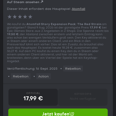
Auf Steam ansehen
Dieser Inhalt erfordert das Hauptspiel:
Atomfall
★
★
★
★
★
Wo kaufst du
Atomfall Story Expansion Pack: The Red Strain
am
günstigsten? Stand 9 Aug. 2026 ist der günstigste Preis
17,99 €
bei
Epic Games Store, aus 2 Angeboten in 2 Shops. Die Spanne reicht bis
19,50 €
, der Abstand zwischen erstem und letztem Eintrag kann
also schon bei wenigen Verkäufern groß sein. Den Key aktivierst du
in Steam oder einem anderen Client, und ein Blick in den
Preisverlauf lohnt sich vorher. Das ist ein Zusatz, du brauchst also
auch das Hauptspiel. Es kostet heute 18,28 €, zusammen also
36,27 €. Auf dem PC kaufst du einen Key, den du in Steam oder
einem anderen Client aktivierst, und hier ist der Markt am
breitesten, denn über ein Viertel der Spiele hat ein Keyshop-
Angebot.
Veröffentlichung: 16 Sept. 2025
Rebellion
Rebellion
Action
OFFICIAL
KEYSHOPS
17,99 €
Nicht verfügbar
Jetzt kaufen