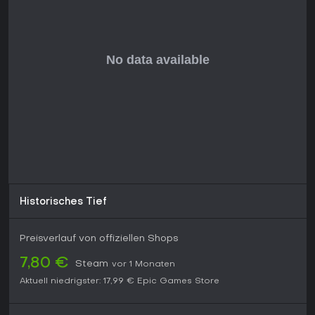
Es erhält laufende Updates, wobei diese Erweiterung aus
September 2025 sinnvolle Story-Erweiterungen und
Gameplay-Verbesserungen liefert.
Wer taktische Survival-Elemente und Story-Integration ohne
starke RPG-Mechaniken mag, findet hier eine starke Option -
besonders zum Abschluss des vollen Handlungsbogens.
Multiplayer-Jäger oder Progression-Fans könnten dagegen
weniger Gefallen finden, da der Fokus auf soloer
Entdeckung und Herausforderung liegt.
Historisches Tief
Preisverlauf von offiziellen Shops
7,80 €
Steam
vor 1 Monaten
Aktuell niedrigster:
17,99 €
Epic Games Store