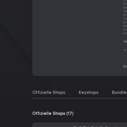
20
Sh
be
de
sc
Ta
br
de
hi
An
Ve
Me
Offizielle Shops
Keyshops
Bundle
Offizielle Shops (17)