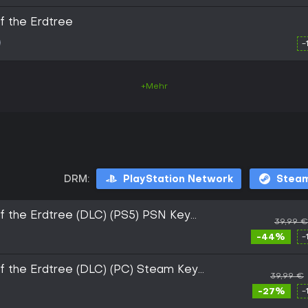
 the Erdtree
-
+Mehr
DRM:
PlayStation Network
Stea
the Erdtree (DLC) (PS5) PSN Key
39,99 €
-44%
-
the Erdtree (DLC) (PC) Steam Key
39,99 €
-27%
-