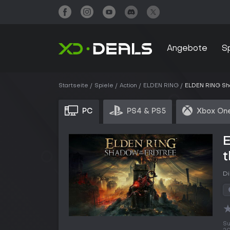
Angebote
S
Startseite
Spiele
Action
ELDEN RING
ELDEN RING Sha
PC
PS4 & PS5
Xbox One
t
Di
Su