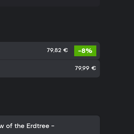
-8%
79,82 €
79,99 €
of the Erdtree -