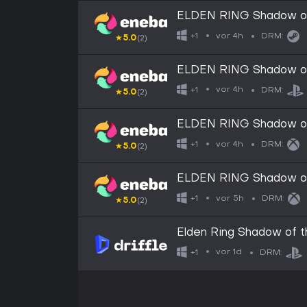
ELDEN RING Shadow of 
EMEA
vor 4h
+1
DRM:
★
5.0
(2)
ELDEN RING Shadow of 
EUROPE
vor 4h
+1
DRM:
★
5.0
(2)
ELDEN RING Shadow of
EUROPE
vor 4h
+1
DRM:
★
5.0
(2)
ELDEN RING Shadow of
GLOBAL
vor 5h
+1
DRM:
★
5.0
(2)
Elden Ring Shadow of t
- Digital Key
vor 1d
+1
DRM: