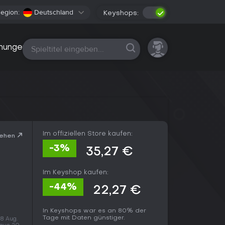
egion:
Deutschland
Keyshops:
Alle Plattformen
nungen
Im offiziellen Store kaufen:
sehen
-3%
35,27 €
Im Keyshop kaufen:
-44%
22,27 €
In Keyshops war es an 80% der
Tage mit Daten günstiger.
 8 Aug.