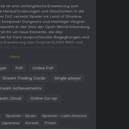
ee ist eine umfangreiche Erweiterung zum
che Herausforderungen und Geschichten in die
ser DLC versetzt Spieler ins Land of Shadow,
ler komplexer Dungeons und mächtiger Gegner.
s bewahrt er den Reiz der Open-World-Erkundung
zt ihn um neue Elemente, die das
ziell für Fans anspruchsvoller Begegnungen und
t die Erweiterung das Original-ELDEN RING und
sterte, die nach massivem Neuinhalt suchen.
+Mehr
dow of the Erdtree dreht sich um Third-
ayer
PvP
Online PvP
n präzises Timing von Ausweichmanövern,
ltige Feinde entscheidend ist. Spieler
Steam Trading Cards
Single-player
e Open World und sammeln Gegenstände wie
 Spirit Ashes - ein einzigartiges
Steam Achievements
für den DLC ist. Diese Items steigern
tenz im Land of Shadow und motivieren zu
eam Cloud
Online Co-op
 Orte und kniffliger Stellen.
ite Palette an Waffen, von schnellen Dolchen bis
Spanish - Spain
Spanish - Latin America
mit eigenen Movesets und Affinitäten. Der DLC
 Waffentypen wie Nahkampf-Handtechniken und
Japanese
Korean
Polish
 die vielfältige Builds ermöglichen. Magier