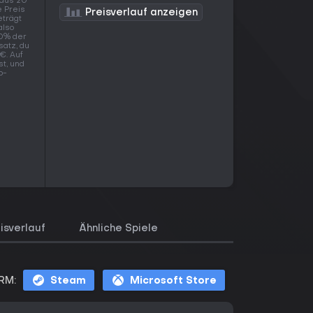
 aus 20
e Preis
Preisverlauf anzeigen
eträgt
also
80% der
satz, du
€. Auf
t, und
p-
isverlauf
Ähnliche Spiele
RM:
Steam
Microsoft Store