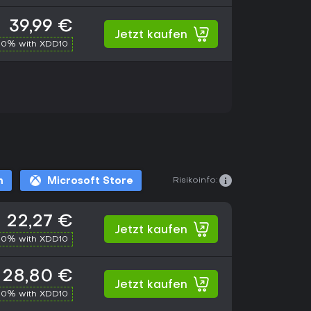
39,99 €
Jetzt kaufen
10% with XDD10
Risikoinfo:
m
Microsoft Store
22,27 €
Jetzt kaufen
10% with XDD10
28,80 €
Jetzt kaufen
10% with XDD10