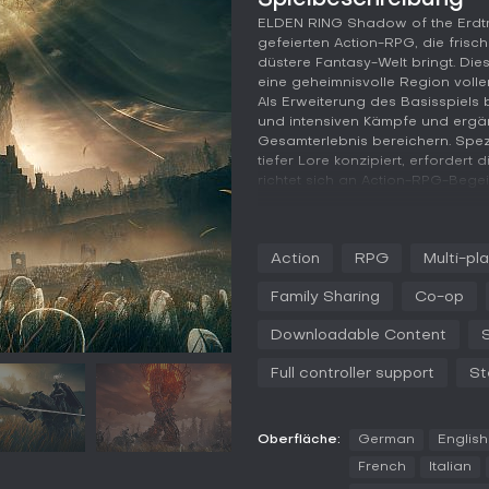
Spielbeschreibung
ELDEN RING Shadow of the Erdtr
gefeierten Action-RPG, die fris
düstere Fantasy-Welt bringt. Die
eine geheimnisvolle Region vol
Als Erweiterung des Basisspiel
und intensiven Kämpfe und ergän
Gesamterlebnis bereichern. Spe
tiefer Lore konzipiert, erforder
richtet sich an Action-RPG-Begei
Gameplay
Das Gameplay in ELDEN RING Sha
Action
RPG
Multi-pl
Person-Action-Kämpfe, bei dene
Blocks und Angriffen gegen vielfä
Family Sharing
Co-op
durchstreifen eine ausgedehnt
Scadutree Fragments und Revered
Downloadable Content
Progressionssystem, das exklusiv 
Angriffskraft und Schadensresis
Full controller support
St
gründlicher Erkundung versteckter
Das Kampfsystem bietet eine bre
Oberfläche:
German
English
zu wuchtigen Greatswords, jede 
erweitert das Arsenal um neue
French
Italian
Wurfwaffen wie Parfümfläschchen,