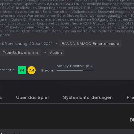
26 kostet der günstigste Key
22,27 €
bei Eneba. Wir vergleichen 76 Angebote
ops mit einer Spanne von
22,27 €
bis
93,41 €
. In Keyshops liegt der niedrigst
i 22,27 €, in offiziellen Shops beginnt er bei 35,27 €. Bei so vielen Verkäufern b
r Abstand zwischen den Extremen oft ein Vielfaches, die Shopwahl wiegt hier 
hwerer als das Warten auf einen Sale. Dieses Spiel war schon günstiger, an 
ge mit Daten. Ein Preisalarm meldet dir den nächsten Rückgang. Das ist ein Zu
auchst also auch das Hauptspiel. Es kostet heute 42,44 €, zusammen also 64,71 
m PC kaufst du einen Key, den du in Steam oder einem anderen Client aktiviers
er ist der Markt am breitesten, denn über ein Viertel der Spiele hat ein Keysho
gebot.
röffentlichung: 20 Juni 2024
BANDAI NAMCO Entertainment
FromSoftware, Inc.
Action
Mostly Positive
(81k)
tacritic:
94
7.4
Steam:
s
Über das Spiel
Systemanforderungen
Pre
D