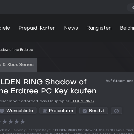
R
piele
Prepaid-Karten
News
Ranglisten
Beloh
dow of the Erdtree
 & Xbox Series
ELDEN RING Shadow of
Auf Steam an
he Erdtree PC Key kaufen
eser Inhalt erfordert das Hauptspiel:
ELDEN RING
Wunschliste
Preisalarm
Besitzt
★
★
★
★
★
chst du einen günstigen Key für
ELDEN RING Shadow of the Erdtree
? Stand