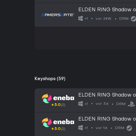
ELDEN RING Shadow of
vor 24W
+1
DRM:
Keyshops (59)
ELDEN RING Shadow of 
EUROPE
vor 3d
+1
DRM:
★
5.0
(2)
ELDEN RING Shadow of 
EUROPE
vor 1d
+1
DRM:
★
5.0
(2)