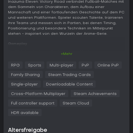
Inazuma Eleven: Victory Road verbindet Fußball-Matches mit
dem Sammeln von Charakteren, dem Aufbau einer
Mannschaft und einer fortlaufenden Geschichte auf dem PC
und weiteren Plattformen. Spieler scouten Talente, trainieren
ihre Teams und messen sich in Partien, bei denen Timing,
Positionierung und besondere Techniken im Mittelpunkt
stehen - inspiriert von den Wurzeln der Anime-Serie.
Gameplay
Die Matches laufen in Echtzeit ab und bieten immer wieder
+Mehr
Momente für spektakuläre Eingriffe. Bei einem Zweikampf
verlangsamt sich das Geschehen, sodass Timing und
RPG
Sports
Multi-player
PvP
Online PvP
Richtung über Erfolg oder Misserfolg entscheiden. Die
Teams setzen kraftvolle Spezialtechniken ein, die präzise
Family Sharing
Steam Trading Cards
ausgeführt werden müssen, während sich die Formationen
ständig verändern. Außerhalb des Spielfelds verbessern die
Single-player
Downloadable Content
Spieler ihre Charaktere durch gezieltes Training, schalten
Cross-Platform Multiplayer
Steam Achievements
neue Fähigkeiten frei und achten auf die Chemie innerhalb
der Mannschaft. Das System belohnt sowohl taktisches
Full controller support
Steam Cloud
Geschick als Trainer als auch schnelle Reaktionen während
der Matches und schafft so einen Wechsel aus Vorbereitung
HDR available
und hochspannenden Duellen gegen KI oder menschliche
Gegner.
Altersfreigabe
Neben den Matches gibt es Erkundung und Nebenaktivitäten.