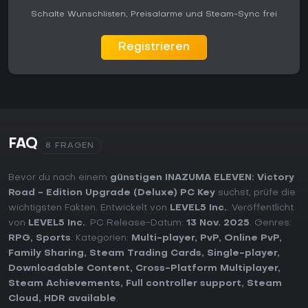
Schalte Wunschlisten, Preisalarme und Steam-Sync frei
Registrieren
FAQ
8 FRAGEN
Bevor du nach einem
günstigen INAZUMA ELEVEN: Victory
Road - Edition Upgrade (Deluxe) PC Key
suchst, prüfe die
wichtigsten Fakten. Entwickelt von
LEVEL5 Inc.
. Veröffentlicht
von
LEVEL5 Inc.
. PC Release-Datum:
13 Nov. 2025
. Genres:
RPG
,
Sports
. Kategorien:
Multi-player
,
PvP
,
Online PvP
,
Family Sharing
,
Steam Trading Cards
,
Single-player
,
Downloadable Content
,
Cross-Platform Multiplayer
,
Steam Achievements
,
Full controller support
,
Steam
Cloud
,
HDR available
.