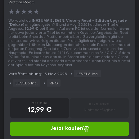
Victory Road
★
★
★
★
★
Wo kaufst du
INAZUMA ELEVEN: Victory Road - Edition Upgrade
(Deluxe)
am günstigsten? Stand 6 Aug. 2026 hat dieser Titel ein
Angebot,
12,99 €
bei Steam. Auf dem PC ist das der Normalfall, denn
nur etwa jeder vierte Titel bekommt ein Keyshop-Angebot, der Rest
bleibt beim Shop des Plattformbetreibers. Zu vergleichen gibt es
nichts, aber wir verfolgen diesen Preis täglich und zeigen, wie er
gegenüber früheren Messungen dasteht, und ein Preisalarm meldet
dir jeden Rückgang. Das ist ein Zusatz, du brauchst also auch das
Hauptspiel. Es kostet heute 41,41 €, zusammen also 54,40 €. Auf dem
PC kaufst du einen Key, den du in Steam oder einem anderen Client
aktivierst, und hier ist der Markt am breitesten, denn über ein Viertel
der Spiele hat ein Keyshop-Angebot.
Veröffentlichung: 13 Nov. 2025
LEVEL5 Inc.
LEVEL5 Inc.
RPG
OFFICIAL
KEYSHOPS
12,99 €
Nicht verfügbar
Jetzt kaufen