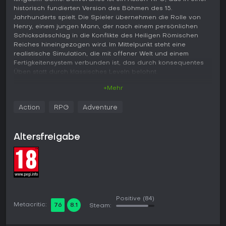
historisch fundierten Version des Böhmen des 15.
Jahrhunderts spielt. Die Spieler übernehmen die Rolle von
Henry, einem jungen Mann, der nach einem persönlichen
Schicksalsschlag in die Konflikte des Heiligen Römischen
Reiches hineingezogen wird. Im Mittelpunkt steht eine
realistische Simulation, die mit offener Welt und einem
Fertigkeitensystem verbunden ist, das durch konsequentes
Üben statt durch klassisches Leveln belohnt.
+Mehr
Gameplay
Im Zentrum steht die Bewältigung von Henrys täglichen
Action
RPG
Adventure
Bedürfnissen und die Weiterentwicklung seiner Fähigkeiten.
Hunger, Müdigkeit und Sauberkeit beeinflussen die Leistung,
während Fertigkeiten wie Schwertkampf, Bogenschießen,
Altersfreigabe
Schlösser knacken, Alchemie und Reiten durch wiederholte
Anwendung verbessert werden. Der Kampf setzt auf Timing
und Positionierung: Richtungsabhängige Paraden und
Angriffe erfordern Aufmerksamkeit für die Bewegungen des
Gegners. Dialogentscheidungen formen den Ruf, der
wiederum bestimmt, wie NPCs reagieren und ob Vergehen
mit Geldstrafen oder Gefängnis geahndet werden. Quests
Positive
(84)
lassen sich auf unterschiedliche Weise lösen - je nach
Metacritic:
76
8.1
Steam:
entwickelten Fertigkeiten etwa über Heimlichkeit, Überredung
oder direkte Konfrontation. Die Welt wird von NPCs mit