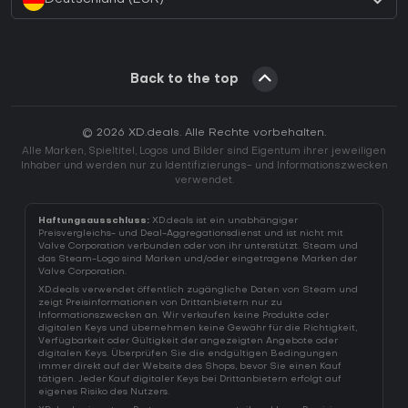
Back to the top
© 2026 XD.deals. Alle Rechte vorbehalten.
Alle Marken, Spieltitel, Logos und Bilder sind Eigentum ihrer jeweiligen
Inhaber und werden nur zu Identifizierungs- und Informationszwecken
verwendet.
Haftungsausschluss:
XD.deals ist ein unabhängiger
Preisvergleichs- und Deal-Aggregationsdienst und ist nicht mit
Valve Corporation verbunden oder von ihr unterstützt. Steam und
das Steam-Logo sind Marken und/oder eingetragene Marken der
Valve Corporation.
XD.deals verwendet öffentlich zugängliche Daten von Steam und
zeigt Preisinformationen von Drittanbietern nur zu
Informationszwecken an. Wir verkaufen keine Produkte oder
digitalen Keys und übernehmen keine Gewähr für die Richtigkeit,
Verfügbarkeit oder Gültigkeit der angezeigten Angebote oder
digitalen Keys. Überprüfen Sie die endgültigen Bedingungen
immer direkt auf der Website des Shops, bevor Sie einen Kauf
tätigen. Jeder Kauf digitaler Keys bei Drittanbietern erfolgt auf
eigenes Risiko des Nutzers.