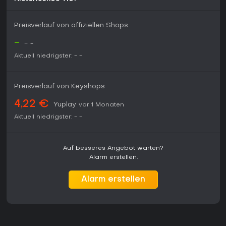
Kampfs und der lebendigen Welt zurückkehren. Die zentralen
Soundtrack-Stücke verstärken die Atmosphäre für alle, die
die orchestrale Präsentation bei längeren Spielzeiten
Preisverlauf von offiziellen Shops
schätzen.
-
-
-
Aktuell niedrigster:
-
-
Preisverlauf von Keyshops
4,22 €
Yuplay
vor 1 Monaten
Aktuell niedrigster:
-
-
Auf besseres Angebot warten?
Alarm erstellen.
Alarm erstellen