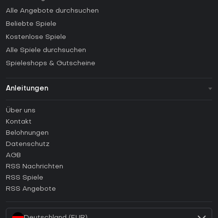
Alle Angebote durchsuchen
Beliebte Spiele
Kostenlose Spiele
Alle Spiele durchsuchen
Spieleshops & Gutscheine
Anleitungen
FAQ
Über uns
Anleitungen
Kontakt
Wie aktiviert man einen Steam CD Key?
Belohnungen
Wie aktiviert man einen Epic Games CD Key?
Datenschutz
AGB
Wie aktiviert man einen GOG CD Key?
RSS Nachrichten
Wie aktiviert man einen Ubisoft Connect CD Key?
RSS Spiele
Wie aktiviert man einen EA App CD Key?
RSS Angebote
Wie aktiviert man einen Battle.net CD Key?
Deutschland (EUR)