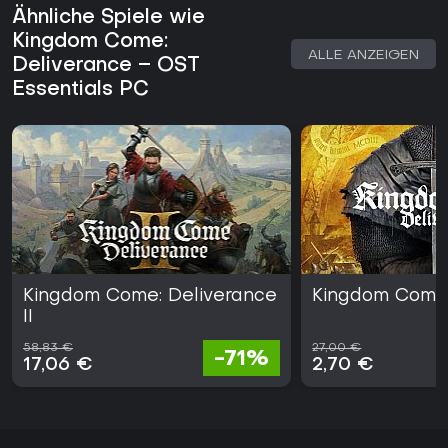
Ähnliche Spiele wie
Kingdom Come:
ALLE ANZEIGEN
Deliverance – OST
Essentials PC
Kingdom Come: Deliverance
Kingdom Come:
II
58,83 €
27,00 €
-71%
17,06 €
2,70 €