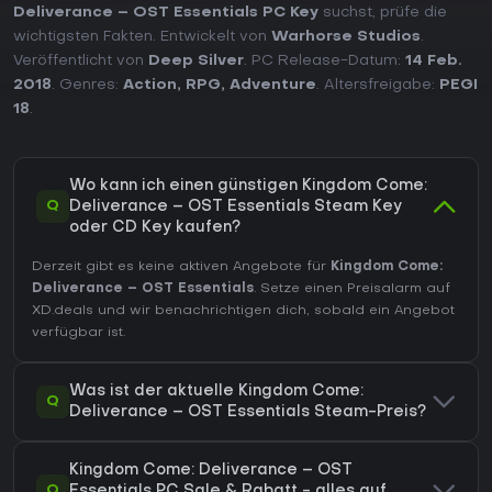
Deliverance – OST Essentials PC Key
suchst, prüfe die
wichtigsten Fakten. Entwickelt von
Warhorse Studios
.
Veröffentlicht von
Deep Silver
. PC Release-Datum:
14 Feb.
2018
. Genres:
Action
,
RPG
,
Adventure
. Altersfreigabe:
PEGI
18
.
Wo kann ich einen günstigen Kingdom Come:
Q
Deliverance – OST Essentials Steam Key
oder CD Key kaufen?
Derzeit gibt es keine aktiven Angebote für
Kingdom Come:
Deliverance – OST Essentials
. Setze einen Preisalarm auf
XD.deals und wir benachrichtigen dich, sobald ein Angebot
verfügbar ist.
Was ist der aktuelle Kingdom Come:
Q
Deliverance – OST Essentials Steam-Preis?
Kingdom Come: Deliverance – OST
Q
Essentials PC Sale & Rabatt - alles auf