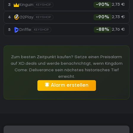
2,73 €
3
Kinguin
-90%
KEYSHOP
2,73 €
4
G2Play
-90%
KEYSHOP
2,76 €
5
Driffle
-88%
KEYSHOP
Zum besten Zeitpunkt kaufen? Setze einen Preisalarm
auf XD.deals und werde benachrichtigt, wenn Kingdom
Come: Deliverance sein nächstes historisches Tief
erreicht.
Alarm erstellen