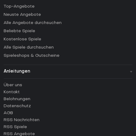
Top-Angebote
Neuste Angebote
Alle Angebote durchsuchen
Beliebte Spiele
Kostenlose Spiele
Alle Spiele durchsuchen
Spieleshops & Gutscheine
Anleitungen
FAQ
Über uns
Anleitungen
Kontakt
Wie aktiviert man einen Steam CD Key?
Belohnungen
Wie aktiviert man einen Epic Games CD Key?
Datenschutz
AGB
Wie aktiviert man einen GOG CD Key?
RSS Nachrichten
Wie aktiviert man einen Ubisoft Connect CD Key?
RSS Spiele
Wie aktiviert man einen EA App CD Key?
RSS Angebote