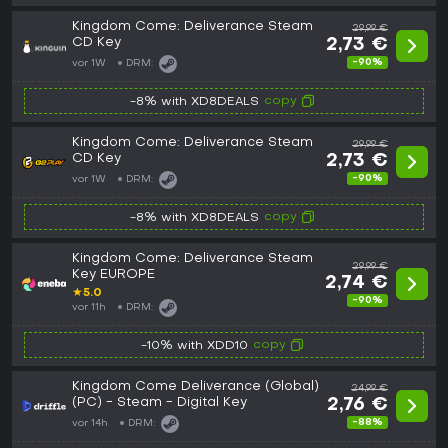
Kingdom Come: Deliverance Steam
29,99 €
CD Key
2,73 €
-90%
vor 1W
DRM:
copy
-8% with XD8DEALS
Kingdom Come: Deliverance Steam
29,99 €
CD Key
2,73 €
-90%
vor 1W
DRM:
copy
-8% with XD8DEALS
Kingdom Come: Deliverance Steam
29,99 €
Key EUROPE
2,74 €
★
5.0
-90%
vor 11h
DRM:
copy
-10% with XDD10
Kingdom Come Deliverance (Global)
24,99 €
(PC) - Steam - Digital Key
2,76 €
-88%
vor 14h
DRM: