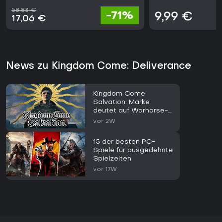
58,83 €
-71%
9,99 €
17,06 €
News zu Kingdom Come: Deliverance
Kingdom Come
Salvation: Marke
deutet auf Warhorse-
Spiel
vor 2W
15 der besten PC-
Spiele für ausgedehnte
Spielzeiten
vor 17W