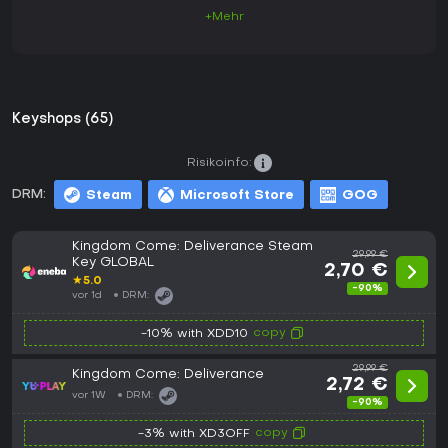
+Mehr
Keyshops (65)
Risikoinfo:
DRM:
Steam
Microsoft Store
GOG
Kingdom Come: Deliverance Steam
29,99 €
Key GLOBAL
2,70 €
★
5.0
-90%
vor 1d
DRM:
copy
-10% with XDD10
29,99 €
Kingdom Come: Deliverance
2,72 €
vor 1W
DRM:
-90%
copy
-3% with XD3OFF