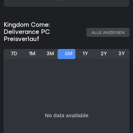
Rachefeldzügen gegen die Zerstörer deines Dorfes.
Lohnt es sich?
Stand 2026 profitiert Kingdom Come: Deliverance von einem
Kingdom Come:
Next-Gen-Update, das die Performance auf moderner
Hardware verbessert - mit besserer Grafik und flüssigeren
Deliverance PC
ALLE ANZEIGEN
Framerates. Spieler loben den immersiven Realismus;
Preisverlauf
Reviews heben den fundierten RPG-Ansatz hervor, trotz
anfänglicher Bugs, die durch Patches weitgehend behoben
sind.
7D
1M
3M
6M
1Y
2Y
3Y
Das Spiel passt zu Fans anspruchsvoller, historisch
fundierter RPGs mit bedeutsamen Entscheidungen statt
Action-Hektik. Wer skillbasierte Fortschritte und
Konsequenzen mag, findet hier einen starken Titel - vor allem
mit dem Sequel als Weiterentwicklung. Casual-Spieler
könnten die Lernkurve scheuen, doch für Engagierte lohnt
die Tiefe.