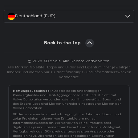
Wie aktiviert man einen Battle.net CD Key?
Deutschland (EUR)
Back to the top
© 2026 XD.deals. Alle Rechte vorbehalten.
Alle Marken, Spieltitel, Logos und Bilder sind Eigentum ihrer jeweiligen
Inhaber und werden nur zu Identifizierungs- und Informationszwecken
verwendet.
Haftungsausschluss:
XD.deals ist ein unabhängiger
Preisvergleichs- und Deal-Aggregationsdienst und ist nicht mit
Valve Corporation verbunden oder von ihr unterstützt. Steam und
das Steam-Logo sind Marken und/oder eingetragene Marken der
Valve Corporation.
XD.deals verwendet öffentlich zugängliche Daten von Steam und
zeigt Preisinformationen von Drittanbietern nur zu
Informationszwecken an. Wir verkaufen keine Produkte oder
digitalen Keys und übernehmen keine Gewähr für die Richtigkeit,
Verfügbarkeit oder Gültigkeit der angezeigten Angebote oder
digitalen Keys. Überprüfen Sie die endgültigen Bedingungen