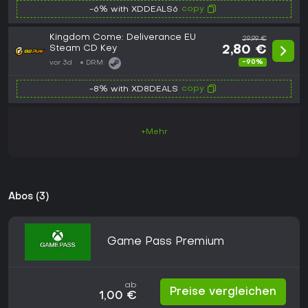
copy
-6% with XDDEALS6
Kingdom Come: Deliverance EU
29,99 €
Steam CD Key
2,80 €
-90%
vor 3d
DRM:
copy
-8% with XD8DEALS
+Mehr
Abos (3)
Game Pass Premium
ab
Preise vergleichen
1,00 €