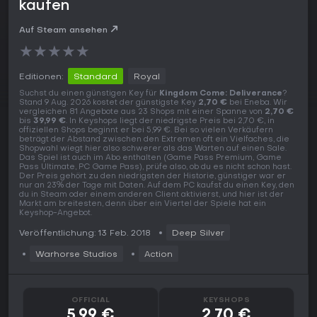
kaufen
Auf Steam ansehen
★
★
★
★
★
Editionen:
Standard
Royal
Suchst du einen günstigen Key für
Kingdom Come: Deliverance
?
Stand 9 Aug. 2026 kostet der günstigste Key
2,70 €
bei Eneba. Wir
vergleichen 81 Angebote aus 23 Shops mit einer Spanne von
2,70 €
bis
39,99 €
. In Keyshops liegt der niedrigste Preis bei 2,70 €, in
offiziellen Shops beginnt er bei 5,99 €. Bei so vielen Verkäufern
beträgt der Abstand zwischen den Extremen oft ein Vielfaches, die
Shopwahl wiegt hier also schwerer als das Warten auf einen Sale.
Das Spiel ist auch im Abo enthalten (Game Pass Premium, Game
Pass Ultimate, PC Game Pass), prüfe also, ob du es nicht schon hast.
Der Preis gehört zu den niedrigsten der Historie, günstiger war er
nur an 23% der Tage mit Daten. Auf dem PC kaufst du einen Key, den
du in Steam oder einem anderen Client aktivierst, und hier ist der
Markt am breitesten, denn über ein Viertel der Spiele hat ein
Keyshop-Angebot.
Veröffentlichung: 13 Feb. 2018
Deep Silver
Warhorse Studios
Action
OFFICIAL
KEYSHOPS
5,99 €
2,70 €