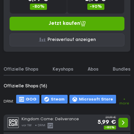
-80%
-90%
Jetzt kaufen
Preisverlauf anzeigen
Offizielle Shops
Keyshops
Abos
Bundles
Offizielle Shops (16)
GOG
Steam
Microsoft Store
+
DRM:
more
29,99 €
Kingdom Come: Deliverance
5,99 €
vor 1W
DRM:
-80%