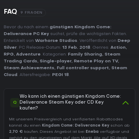
FAQ
9 FRAGEN
Bevor du nach einem
günstigen Kingdom Come:
Deliverance PC Key
suchst, prüfe die wichtigsten Fakten.
Entwickelt von
Warhorse Studios
. Veröffentlicht von
Deep
Silver
. PC Release-Datum:
13 Feb. 2018
. Genres:
Action
,
RPG
,
Adventure
. Kategorien:
Family Sharing
,
Steam
Trading Cards
,
Single-player
,
Remote Play on TV
,
Steam Achievements
,
Full controller support
,
Steam
Cloud
. Altersfreigabe:
PEGI 18
.
Wo kann ich einen günstigen Kingdom Come:
Q
Deliverance Steam Key oder CD Key
kaufen?
Mit unserem Preisvergleich und verifizierten Rabattcodes
kannst du einen
Kingdom Come: Deliverance Key
schon ab
2,70 €
kaufen. Dieses Angebot ist bei
Eneba
verfügbar und
gehört zu den günstigsten auf dem Markt. Alle auf XD.deals