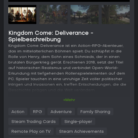
Kingdom Come: Deliverance -
Spielbeschreibung
Kingdom Come: Deliverance ist ein Action-RPG-Abenteuer,
das im mittelalterlichen Böhmen spielt. Du schlüpfst in die
Rolle von Henry, dem Sohn eines Schmieds, der in einen
brutalen Bürgerkrieg gerät. Erschienen 2018, setzt der Titel
auf historischen Realismus und verbindet Open-World-
Erkundung mit tiefgehenden Rollenspielelementen auf dem
PC. Spieler tauchen in eine unruhige Zeit voller politischer
Intrigen und Invasionen ein, treffen Entscheidungen, die die
Geschichte prägen und die Welt verändern.
+Mehr
Gameplay
Im Kern von Kingdom Come: Deliverance stehen realistische
Action
RPG
Adventure
Family Sharing
Survival- und Fortschrittssysteme. Du managst Henrys
Hunger, Ausdauer und Ruf, die Interaktionen mit NPCs und
Steam Trading Cards
Single-player
die Leistung beeinflussen. Der Kampf erfordert präzises
Timing und Strategie - mit Waffenwahl, Blocken und
Remote Play on TV
Steam Achievements
Richtungsangriffen für Nahkämpfe. Stealth ist entscheidend: