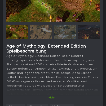
Age of Mythology: Extended Edition -
Spielbeschreibung
Age of Mythology: Extended Edition ist ein Echtzeit-
Strategiespiel, das historische Elemente mit mythologischem
Flair verbindet und 2014 als aktualisierte Version erschien.
Spieler befehligen Armeen antiker Zivilisationen, ergänzt um
Götter und legendäre Kreaturen im Kampf. Diese Edition
enthält das Kernspiel, die Titans-Erweiterung und die Golden
Gift-Kampagne - alles mit verbesserten Grafiken und
modernen Features wie besserer Beleuchtung und
Wassereffekten. Obwohl 2024 der Remaster Retold erschien,
bietet diese Version einen starken Einstieg für Fans des
+Mehr
klassischen Erlebnisses auf dem PC.