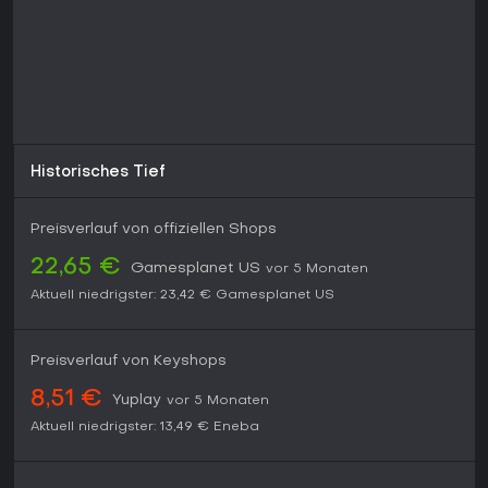
Nostalgie und Workshop-Mods. Wer Imperien mit Göttern
und Monstern errichten mag, findet hier solide Casual-
Sessions.
Historisches Tief
Preisverlauf von offiziellen Shops
22,65 €
Gamesplanet US
vor 5 Monaten
Aktuell niedrigster:
23,42 €
Gamesplanet US
Preisverlauf von Keyshops
8,51 €
Yuplay
vor 5 Monaten
Aktuell niedrigster:
13,49 €
Eneba