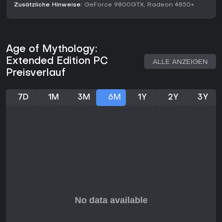
Achilles. Ägypter punkten mit defensiven Strukturen und
Zusätzliche Hinweise:
GeForce 9800GTX, Radeon 4850+
Pharaonen, die Gebäude stärken, plus Myth Units wie
Sphinxes. Nordmänner glänzen mit mobiler Infanterie und
kampfbasiertem Favor, inklusive Kreaturen wie Valkyries.
Titans erweitert um Atlanteans mit Bürgern, die keine Drop-
Age of Mythology:
off-Points brauchen, und Orakeln zum Scouten. Die 2016
Extended Edition PC
ALLE ANZEIGEN
erschienene Tale of the Dragon-Erweiterung fügt die
Preisverlauf
Chinesen mit eigenen Units und Göttern hinzu, trotz Kritik an
Balance-Problemen. Jede Fraktion wählt zu Beginn einen
Major God, pro Epoche einen Minor God für Spezialboni.
7D
1M
3M
6M
1Y
2Y
3Y
Lohnt es sich?
Das Original Age of Mythology erhielt starke Kritiken mit 89%
auf Metacritic aus 31 Bewertungen, darunter 9.3/10 von IGN
und 9.2/10 von Gamespot für Kampagne und Tiefe. Die
Extended Edition startete mit gemischten Reaktionen wegen
Lags und Bugs, doch Patches stabilisierten sie langfristig.
Ab 2026 gibt es keine Updates mehr nach dem 2024er
Retold-Remaster mit überarbeiteten Mechaniken und neuem
Content. Ideal für Strategie-Fans von mythologischen RTS
mit Singleplayer-Kampagnen und Multiplayer-Skirmishes,
besonders bei Vorliebe fürs klassische Look. Neulinge
greifen lieber zu Retold für Support, Veteranen schätzen