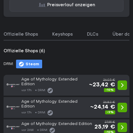
Preisverlauf anzeigen
Offizielle Shops
Keyshops
DLCs
Über das
Offizielle Shops (6)
DRM:
Steam
Age of Mythology: Extended
26,03 €
Edition
~23,42 €
-10%
vor 17h
DRM:
Age of Mythology: Extended
26,82 €
Edition
~24,14 €
-9%
vor 17h
DRM:
27,99 €
Age of Mythology: Extended Edition
25,19 €
vor 26W
DRM:
-10%