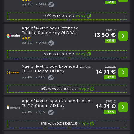
★
5.0
-51%
vor 2W
DRM:
copy
-10% with XDD10
Age of Mythology (Extended
27,99 €
Edition) Steam Key GLOBAL
13,50 €
★
5.0
-51%
vor 2W
DRM:
copy
-10% with XDD10
Age of Mythology: Extended Edition
27,99 €
EU PC Steam CD Key
14,71 €
-47%
vor 4W
DRM:
copy
-8% with XD8DEALS
Age of Mythology: Extended Edition
27,99 €
EU PC Steam CD Key
14,71 €
-47%
vor 4W
DRM:
copy
-8% with XD8DEALS