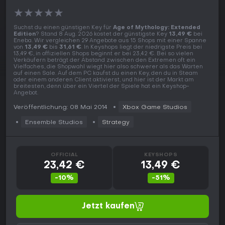
★
★
★
★
★
Suchst du einen günstigen Key für
Age of Mythology: Extended
Edition
? Stand 8 Aug. 2026 kostet der günstigste Key
13,49 €
bei
Eneba. Wir vergleichen 29 Angebote aus 15 Shops mit einer Spanne
von
13,49 €
bis
31,61 €
. In Keyshops liegt der niedrigste Preis bei
13,49 €, in offiziellen Shops beginnt er bei 23,42 €. Bei so vielen
Verkäufern beträgt der Abstand zwischen den Extremen oft ein
Vielfaches, die Shopwahl wiegt hier also schwerer als das Warten
auf einen Sale. Auf dem PC kaufst du einen Key, den du in Steam
oder einem anderen Client aktivierst, und hier ist der Markt am
breitesten, denn über ein Viertel der Spiele hat ein Keyshop-
Angebot.
Veröffentlichung: 08 Mai 2014
Xbox Game Studios
Ensemble Studios
Strategy
OFFICIAL
KEYSHOPS
23,42 €
13,49 €
-10%
-51%
Jetzt kaufen