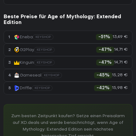
Beste Preise für Age of Mythology: Extended
Edition
13,49 €
1
Eneba
-51%
KEYSHOP
14,71 €
2
G2Play
-47%
KEYSHOP
14,71 €
3
Kinguin
-47%
KEYSHOP
15,28 €
4
Gameseal
-45%
KEYSHOP
15,98 €
5
Driffle
-42%
KEYSHOP
Zum besten Zeitpunkt kaufen? Setze einen Preisalarm
auf XD.deals und werde benachrichtigt, wenn Age of
Mythology: Extended Edition sein nächstes