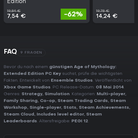
Edition
19,84 €
19,78 €
-62%
7,54 €
14,24 €
FAQ
9 FRAGEN
Bevor du nach einem
günstigen Age of Mythology:
Extended Edition PC Key
suchst, prüfe die wichtigsten
Fakten. Entwickelt von
Ensemble Studios
. Veröffentlicht von
Xbox Game Studios
. PC Release-Datum:
08 Mai 2014
.
Genres:
Strategy
,
Simulation
. Kategorien:
Multi-player
,
Family Sharing
,
Co-op
,
Steam Trading Cards
,
Steam
Workshop
,
Single-player
,
Stats
,
Steam Achievements
,
Steam Cloud
,
Includes level editor
,
Steam
Leaderboards
. Altersfreigabe:
PEGI 12
.