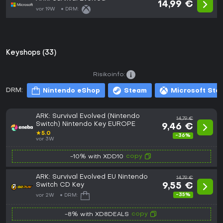
14,99 €
vor 19W
DRM:
Keyshops (33)
Risikoinfo:
DRM:
Nintendo eShop
Steam
Microsoft Sto
ARK: Survival Evolved (Nintendo
14,79 €
Switch) Nintendo Key EUROPE
9,46 €
★
5.0
-36%
vor 3W
copy
-10% with XDD10
ARK: Survival Evolved EU Nintendo
14,79 €
Switch CD Key
9,55 €
-35%
vor 2W
DRM:
copy
-8% with XD8DEALS