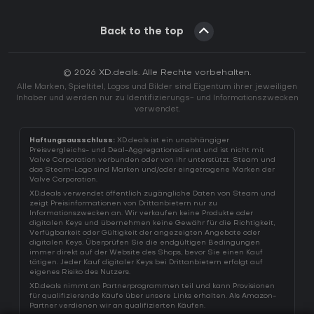
Back to the top
© 2026 XD.deals. Alle Rechte vorbehalten.
Alle Marken, Spieltitel, Logos und Bilder sind Eigentum ihrer jeweiligen
Inhaber und werden nur zu Identifizierungs- und Informationszwecken
verwendet.
Haftungsausschluss:
XD.deals ist ein unabhängiger
Preisvergleichs- und Deal-Aggregationsdienst und ist nicht mit
Valve Corporation verbunden oder von ihr unterstützt. Steam und
das Steam-Logo sind Marken und/oder eingetragene Marken der
Valve Corporation.
XD.deals verwendet öffentlich zugängliche Daten von Steam und
zeigt Preisinformationen von Drittanbietern nur zu
Informationszwecken an. Wir verkaufen keine Produkte oder
digitalen Keys und übernehmen keine Gewähr für die Richtigkeit,
Verfügbarkeit oder Gültigkeit der angezeigten Angebote oder
digitalen Keys. Überprüfen Sie die endgültigen Bedingungen
immer direkt auf der Website des Shops, bevor Sie einen Kauf
tätigen. Jeder Kauf digitaler Keys bei Drittanbietern erfolgt auf
eigenes Risiko des Nutzers.
XD.deals nimmt an Partnerprogrammen teil und kann Provisionen
für qualifizierende Käufe über unsere Links erhalten. Als Amazon-
Partner verdienen wir an qualifizierten Käufen.