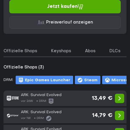
Jetzt kaufen
Preisverlauf anzeigen
Offizielle Shops
Keyshops
Abos
DLCs
Offizielle Shops (3)
DRM:
Epic Games Launcher
Steam
Microsof
ARK: Survival Evolved
13,49 €
vor 26W
DRM:
ARK: Survival Evolved
14,79 €
vor 1W
DRM:
ARK: Survival Evolved