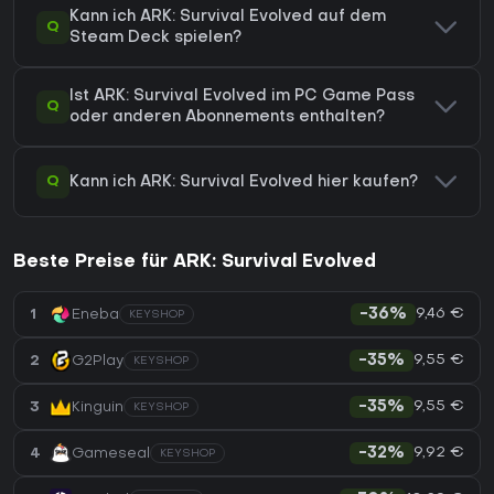
Kann ich ARK: Survival Evolved auf dem
Q
Steam Deck spielen?
Ist ARK: Survival Evolved im PC Game Pass
Q
oder anderen Abonnements enthalten?
Q
Kann ich ARK: Survival Evolved hier kaufen?
Beste Preise für ARK: Survival Evolved
9,46 €
1
Eneba
-36%
KEYSHOP
9,55 €
2
G2Play
-35%
KEYSHOP
9,55 €
3
Kinguin
-35%
KEYSHOP
9,92 €
4
Gameseal
-32%
KEYSHOP