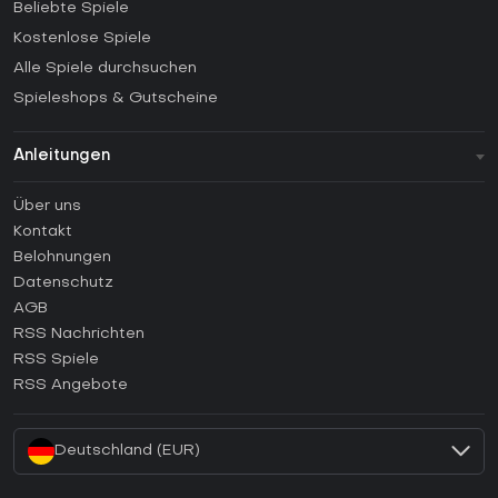
Beliebte Spiele
Kostenlose Spiele
Alle Spiele durchsuchen
Spieleshops & Gutscheine
Anleitungen
FAQ
Über uns
Anleitungen
Kontakt
Wie aktiviert man einen Steam CD Key?
Belohnungen
Wie aktiviert man einen Epic Games CD Key?
Datenschutz
AGB
Wie aktiviert man einen GOG CD Key?
RSS Nachrichten
Wie aktiviert man einen Ubisoft Connect CD Key?
RSS Spiele
Wie aktiviert man einen EA App CD Key?
RSS Angebote
Wie aktiviert man einen Battle.net CD Key?
Deutschland (EUR)