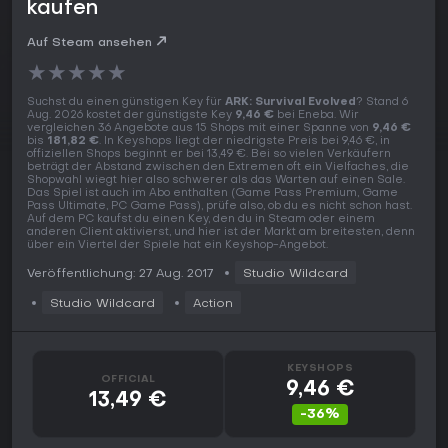
kaufen
Auf Steam ansehen
★
★
★
★
★
Suchst du einen günstigen Key für
ARK: Survival Evolved
? Stand 6
Aug. 2026 kostet der günstigste Key
9,46 €
bei Eneba. Wir
vergleichen 36 Angebote aus 15 Shops mit einer Spanne von
9,46 €
bis
181,82 €
. In Keyshops liegt der niedrigste Preis bei 9,46 €, in
offiziellen Shops beginnt er bei 13,49 €. Bei so vielen Verkäufern
beträgt der Abstand zwischen den Extremen oft ein Vielfaches, die
Shopwahl wiegt hier also schwerer als das Warten auf einen Sale.
Das Spiel ist auch im Abo enthalten (Game Pass Premium, Game
Pass Ultimate, PC Game Pass), prüfe also, ob du es nicht schon hast.
Auf dem PC kaufst du einen Key, den du in Steam oder einem
anderen Client aktivierst, und hier ist der Markt am breitesten, denn
über ein Viertel der Spiele hat ein Keyshop-Angebot.
Veröffentlichung: 27 Aug. 2017
Studio Wildcard
Studio Wildcard
Action
KEYSHOPS
OFFICIAL
9,46 €
13,49 €
-36%