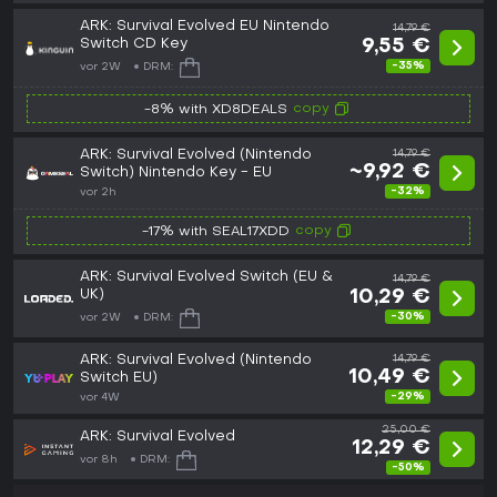
ARK: Survival Evolved EU Nintendo
14,79 €
Switch CD Key
9,55 €
-35%
vor 2W
DRM:
copy
-8% with XD8DEALS
ARK: Survival Evolved (Nintendo
14,79 €
~9,92 €
Switch) Nintendo Key - EU
-32%
vor 2h
copy
-17% with SEAL17XDD
ARK: Survival Evolved Switch (EU &
14,79 €
UK)
10,29 €
-30%
vor 2W
DRM:
ARK: Survival Evolved (Nintendo
14,79 €
10,49 €
Switch EU)
-29%
vor 4W
25,00 €
ARK: Survival Evolved
12,29 €
vor 8h
DRM:
-50%