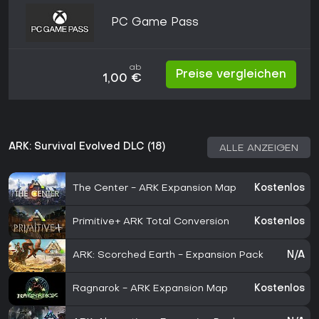
PC Game Pass
ab
Preise vergleichen
1,00 €
ARK: Survival Evolved DLC (18)
ALLE ANZEIGEN
The Center - ARK Expansion Map
Kostenlos
Primitive+ ARK Total Conversion
Kostenlos
ARK: Scorched Earth - Expansion Pack
N/A
Ragnarok - ARK Expansion Map
Kostenlos