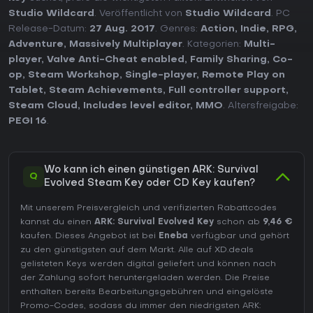
Studio Wildcard
. Veröffentlicht von
Studio Wildcard
. PC
Release-Datum:
27 Aug. 2017
. Genres:
Action
,
Indie
,
RPG
,
Adventure
,
Massively Multiplayer
. Kategorien:
Multi-
player
,
Valve Anti-Cheat enabled
,
Family Sharing
,
Co-
op
,
Steam Workshop
,
Single-player
,
Remote Play on
Tablet
,
Steam Achievements
,
Full controller support
,
Steam Cloud
,
Includes level editor
,
MMO
. Altersfreigabe:
PEGI 16
.
Wo kann ich einen günstigen ARK: Survival
Q
Evolved Steam Key oder CD Key kaufen?
Mit unserem Preisvergleich und verifizierten Rabattcodes
kannst du einen
ARK: Survival Evolved Key
schon ab
9,46 €
kaufen. Dieses Angebot ist bei
Eneba
verfügbar und gehört
zu den günstigsten auf dem Markt. Alle auf XD.deals
gelisteten Keys werden digital geliefert und können nach
der Zahlung sofort heruntergeladen werden. Die Preise
enthalten bereits Bearbeitungsgebühren und eingelöste
Promo-Codes, sodass du immer den niedrigsten ARK: