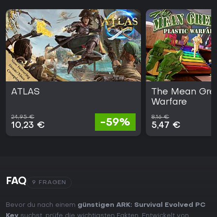
ATLAS
The Mean Gree
Warfare
24,95 €
8,16 €
-59%
10,23 €
5,47 €
FAQ
9 FRAGEN
Bevor du nach einem
günstigen ARK: Survival Evolved PC
Key
suchst, prüfe die wichtigsten Fakten. Entwickelt von