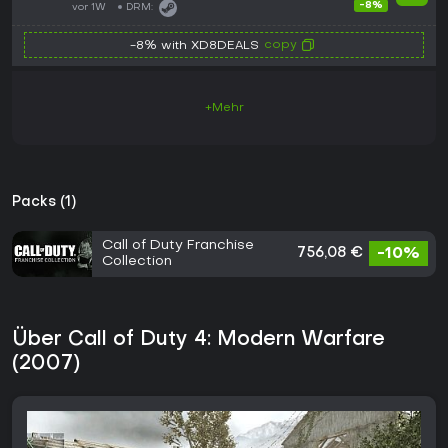
-8%
vor 1W
DRM:
copy
-8% with XD8DEALS
+Mehr
Packs (1)
Call of Duty Franchise
756,08 €
-10%
Collection
Über Call of Duty 4: Modern Warfare
(2007)