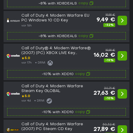
copy
-8% with XD8DEALS
Call of Duty 4: Modern Warfare EU
19,99 €
9,49 €
PC Windows 10 CD Key
-52%
vor 16h
copy
-8% with XD8DEALS
Call of Duty® 4: Modern Warfare®
19,99 €
(2007) (PC) XBOX LIVE Key
16,02 €
EUROPE
★
5.0
-19%
vor 17h
DRM:
copy
-10% with XDD10
Call of Duty 4: Modern Warfare
30,71 €
Steam Key GLOBAL
27,63 €
★
5.0
-10%
vor 4d
DRM:
copy
-10% with XDD10
Call of Duty 4: Modern Warfare
30,32 €
(2007) PC Steam CD Key
27,89 €