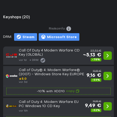
Keyshops (20)
Risikoinfo:
DRM:
Steam
Microsoft Store
Call Of Duty 4 Modern Warfare CD
23,32 €
Key (GLOBAL)
~5,13 €
-78%
vor 1d
DRM:
Call of Duty® 4: Modern Warfare®
19,99 €
(2007) - Windows Store Key EUROPE
9,16 €
★
5.0
-54%
vor 3d
copy
-10% with XDD10
Call of Duty 4: Modern Warfare EU
19,99 €
9,49 €
PC Windows 10 CD Key
-52%
vor 16h