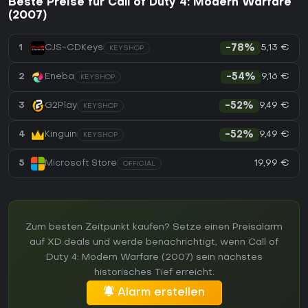
Beste Preise für Call of Duty 4: Modern Warfare
(2007)
5,13 €
1
CJS-CDKeys
-78%
KEYSHOP
9,16 €
2
Eneba
-54%
KEYSHOP
9,49 €
3
G2Play
-52%
KEYSHOP
9,49 €
4
Kinguin
-52%
KEYSHOP
19,99 €
5
Microsoft Store
OFFICIAL
Zum besten Zeitpunkt kaufen? Setze einen Preisalarm
auf XD.deals und werde benachrichtigt, wenn Call of
Duty 4: Modern Warfare (2007) sein nächstes
historisches Tief erreicht.
Alarm erstellen