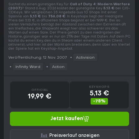
Suchst du einen günstigen Key für
Call of Duty 4: Modern Warfare
(2007)
? Stand 6 Aug. 2026 kostet der günstigste Key
5,13 €
bei CJS-
CDKeys. Wir vergleichen 23 Angebote aus 10 Shops mit einer
Spanne von
5,13 €
bis
756,08 €
. In Keyshops liegt der niedrigste
Preis bei 5,13 €, in offiziellen Shops beginnt er bei 19,99 €. Bei so
vielen Verkäufern beträgt der Abstand zwischen den Extremen oft
ein Vielfaches, die Shopwahl wiegt hier also schwerer als das
Warten auf einen Sale. Der Preis gehört zu den niedrigsten der
Historie, günstiger war er nur an 21% der Tage mit Daten. Auf dem PC
kaufst du einen Key, den du in Steam oder einem anderen Client
aktivierst, und hier ist der Markt am breitesten, denn über ein Viertel
der Spiele hat ein Keyshop-Angebot.
Veröffentlichung: 12 Nov. 2007
Activision
Infinity Ward
Action
KEYSHOPS
OFFICIAL
5,13 €
19,99 €
-78%
Jetzt kaufen
Preisverlauf anzeigen