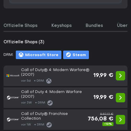
Offizielle Shops
Keyshops
Bundles
Über d
Offizielle Shops (3)
DRM:
Microsoft Store
Steam
Call of Duty® 4: Modern Warfare®
(2007)
19,99 €
vor 5d
DRM:
Call of Duty 4: Modern Warfare
(2007)
19,99 €
vor 3W
DRM:
Call of Duty® Franchise
840,13 €
Collection
756,08 €
-10%
vor 1W
DRM: