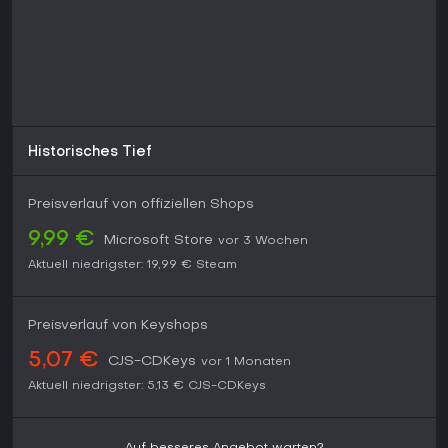
Leveling und Prestige-Modus mag, findet hier zeitloses
Spielvergnügen - ideal für Serien-Neulinge oder Retro-Fans.
Wer jedoch laufende Live-Service-Updates sucht, sollte
wissen: Die Originalversion bekam Map-Packs wie den
Variety Map Pack, fehlt aber an saisonalem Content neuerer
Teile.
Historisches Tief
Preisverlauf von offiziellen Shops
9,99 €
Microsoft Store
vor 3 Wochen
Aktuell niedrigster:
19,99 €
Steam
Preisverlauf von Keyshops
5,07 €
CJS-CDKeys
vor 1 Monaten
Aktuell niedrigster:
5,13 €
CJS-CDKeys
Auf besseres Angebot warten?