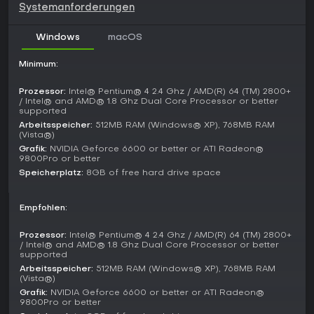
Systemanforderungen
Fähigkeiten wie schnelleres Nachladen oder höheren
Schadensoutput boosten.
Windows
macOS
Geschosse durchdringen Oberflächen je nach
Materialstärke, was taktische Vorteile bei Schüssen durch
Minimum:
dünnere Barrieren bietet. Das Spiel fördert koordinierte
Angriffe mit Luftunterstützung und Fahrzeugen in manchen
Prozessor:
Intel® Pentium® 4 2.4 Ghz / AMD(R) 64 (TM) 2800+
Szenarien - dynamisch und immersiv durch physikbasierte
/ Intel® and AMD® 1.8 Ghz Dual Core Processor or better
Effekte sowie realistischen Sounddesign.
supported
Arbeitsspeicher:
512MB RAM (Windows® XP), 768MB RAM
Spielmodi
(Vista®)
Grafik:
NVIDIA Geforce 6600 or better or ATI Radeon®
Der Singleplayer-Campaign-Modus folgt einer
9800Pro or better
storygetriebenen Struktur: Du wechselst zwischen
Speicherplatz:
8GB of free hard drive space
Charakteren wie einem U.S. Marine und einem britischen
SAS-Soldaten, erledigst Ziele wie das Eliminieren von
Targets oder das Halten von Positionen. Missionen entfalten
Empfohlen:
sich mit skripteten Events und münden in einem Epilog
namens Mile High Club, der deine Fähigkeiten in einer
Prozessor:
Intel® Pentium® 4 2.4 Ghz / AMD(R) 64 (TM) 2800+
Geiselbefreiung in großer Höhe auf die Probe stellt.
/ Intel® and AMD® 1.8 Ghz Dual Core Processor or better
supported
Multiplayer bietet teamorientierte Varianten und
Arbeitsspeicher:
512MB RAM (Windows® XP), 768MB RAM
Deathmatches auf vielfältigen Maps. Domination dreht sich
(Vista®)
um das Erfassen und Halten von Flags zur Punktejagd,
Grafik:
NVIDIA Geforce 6600 or better or ATI Radeon®
andere Modi um Ziele wie Bombenplatzierung oder das
9800Pro or better