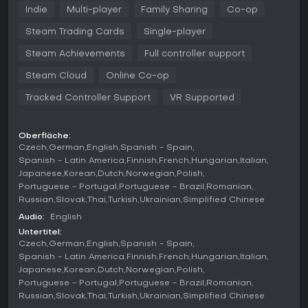
Kultmitgliedern gemeinsam den Dämon Azazel aus
Indie
Multi-player
Family Sharing
Co-op
besessenen Anführern austreibt. Spieler suchen und
sammeln über die Map verteilte Ritualgegenstände, darunter
Steam Trading Cards
Single-player
lebende Kreaturen, die sich wehren. Damit wird ein
Bannritual durchgeführt, doch besessene Kultisten jagen
Steam Achievements
Full controller support
einen zunehmend aggressiv.
Steam Cloud
Online Co-op
Die Verteidigung beschränkt sich auf eine UV-Taschenlampe,
Tracked Controller Support
VR Supported
die Feinde kurz betäubt und strategisches Bewegen sowie
Verstecken erzwingt. Die Schwierigkeit steigt laufend,
Kultisten werden schneller und es spawnen mehr Kreaturen,
Oberfläche:
um einen aufzuhalten. Randomisierte Item-Positionen und
Czech
German
English
Spanish - Spain
verschlossene Türen sorgen für Abwechslung, während die
Spanish - Latin America
Finnish
French
Hungarian
Italian
KI unvorhersehbar agiert und schnelle Entscheidungen
Japanese
Korean
Dutch
Norwegian
Polish
sowie Teamwork verlangt.
Portuguese - Portugal
Portuguese - Brazil
Romanian
Fortschritt entsteht durch Erfahrungspunkte pro Runde, die
Russian
Slovak
Thai
Turkish
Ukrainian
Simplified Chinese
den Cult Rank steigern und Ritual Tokens freischalten - für
Audio:
English
Perks wie bessere Ausdauer oder einfacheres Item-
Untertitel:
Handling, die die Überlebenschancen verbessern.
Czech
German
English
Spanish - Spain
Spanish - Latin America
Finnish
French
Hungarian
Italian
Spielmodi
Japanese
Korean
Dutch
Norwegian
Polish
DEVOUR bietet Online-Koop für 1-4 Spieler, bei dem
Portuguese - Portugal
Portuguese - Brazil
Romanian
Koordination entscheidend ist, inklusive positionalem Voice
Russian
Slovak
Thai
Turkish
Ukrainian
Simplified Chinese
Chat im Spiel und einem Server-Browser. Wer lieber solo