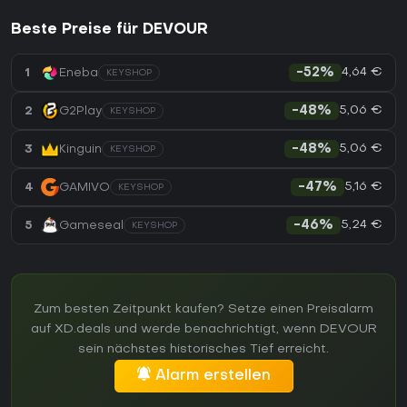
Beste Preise für DEVOUR
4,64 €
1
Eneba
-52%
KEYSHOP
5,06 €
2
G2Play
-48%
KEYSHOP
5,06 €
3
Kinguin
-48%
KEYSHOP
5,16 €
4
GAMIVO
-47%
KEYSHOP
5,24 €
5
Gameseal
-46%
KEYSHOP
Zum besten Zeitpunkt kaufen? Setze einen Preisalarm
auf XD.deals und werde benachrichtigt, wenn DEVOUR
sein nächstes historisches Tief erreicht.
Alarm erstellen