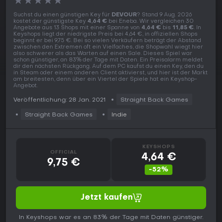
★
★
★
★
★
Suchst du einen günstigen Key für
DEVOUR
? Stand 9 Aug. 2026
kostet der günstigste Key
4,64 €
bei Eneba. Wir vergleichen 30
Angebote aus 13 Shops mit einer Spanne von
4,64 €
bis
11,85 €
. In
Keyshops liegt der niedrigste Preis bei 4,64 €, in offiziellen Shops
beginnt er bei 9,75 €. Bei so vielen Verkäufern beträgt der Abstand
zwischen den Extremen oft ein Vielfaches, die Shopwahl wiegt hier
also schwerer als das Warten auf einen Sale. Dieses Spiel war
schon günstiger, an 83% der Tage mit Daten. Ein Preisalarm meldet
dir den nächsten Rückgang. Auf dem PC kaufst du einen Key, den du
in Steam oder einem anderen Client aktivierst, und hier ist der Markt
am breitesten, denn über ein Viertel der Spiele hat ein Keyshop-
Angebot.
Veröffentlichung: 28 Jan. 2021
Straight Back Games
Straight Back Games
Indie
KEYSHOPS
OFFICIAL
4,64 €
9,75 €
-52%
Jetzt kaufen
In Keyshops war es an 83% der Tage mit Daten günstiger.