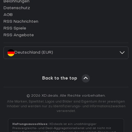
Belohnungen
Wie aktiviert man einen Epic Games CD Key?
Datenschutz
AGB
Wie aktiviert man einen GOG CD Key?
RSS Nachrichten
Wie aktiviert man einen Ubisoft Connect CD Key?
RSS Spiele
Wie aktiviert man einen EA App CD Key?
RSS Angebote
Wie aktiviert man einen Battle.net CD Key?
Deutschland (EUR)
Back to the top
© 2026 XD.deals. Alle Rechte vorbehalten.
Alle Marken, Spieltitel, Logos und Bilder sind Eigentum ihrer jeweiligen
Inhaber und werden nur zu Identifizierungs- und Informationszwecken
verwendet.
Haftungsausschluss:
XD.deals ist ein unabhängiger
Preisvergleichs- und Deal-Aggregationsdienst und ist nicht mit