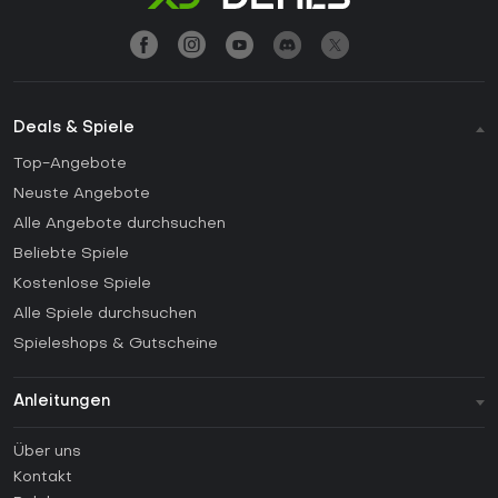
Deals & Spiele
Top-Angebote
Neuste Angebote
Alle Angebote durchsuchen
Beliebte Spiele
Kostenlose Spiele
Alle Spiele durchsuchen
Spieleshops & Gutscheine
Anleitungen
FAQ
Über uns
Anleitungen
Kontakt
Wie aktiviert man einen Steam CD Key?