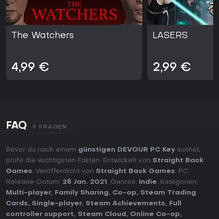
The Watchers
LASERS
4,99 €
2,99 €
FAQ
9 FRAGEN
Bevor du nach einem
günstigen DEVOUR PC Key
suchst,
prüfe die wichtigsten Fakten. Entwickelt von
Straight Back
Games
. Veröffentlicht von
Straight Back Games
. PC
Release-Datum:
28 Jan. 2021
. Genres:
Indie
. Kategorien:
Multi-player
,
Family Sharing
,
Co-op
,
Steam Trading
Cards
,
Single-player
,
Steam Achievements
,
Full
controller support
,
Steam Cloud
,
Online Co-op
,