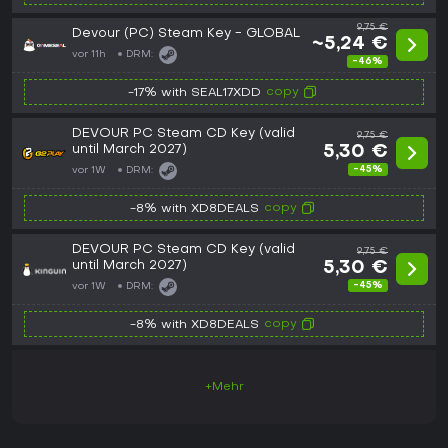
9,75 €
Devour (PC) Steam Key - GLOBAL
~5,24 €
vor 11h
DRM:
-46%
copy
-17% with SEAL17XDD
DEVOUR PC Steam CD Key (valid
9,75 €
until March 2027)
5,30 €
-45%
vor 1W
DRM:
copy
-8% with XD8DEALS
DEVOUR PC Steam CD Key (valid
9,75 €
until March 2027)
5,30 €
-45%
vor 1W
DRM:
copy
-8% with XD8DEALS
+Mehr