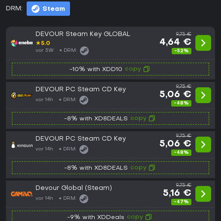
DRM:
Steam
DEVOUR Steam Key GLOBAL
9,75 €
4,64 €
★
5.0
vor 3W
DRM:
-52%
copy
-10% with XDD10
9,75 €
DEVOUR PC Steam CD Key
5,06 €
vor 14h
DRM:
-48%
copy
-8% with XD8DEALS
9,75 €
DEVOUR PC Steam CD Key
5,06 €
vor 14h
DRM:
-48%
copy
-8% with XD8DEALS
9,75 €
Devour Global (Steam)
5,16 €
vor 14h
DRM:
-47%
copy
-9% with XDDeals