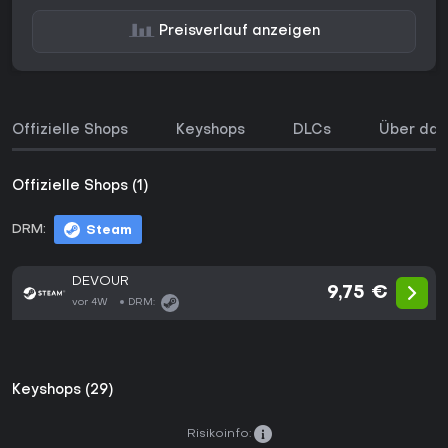
Preisverlauf anzeigen
Offizielle Shops
Keyshops
DLCs
Über das
Offizielle Shops (1)
DRM:
Steam
DEVOUR
9,75 €
vor 4W
DRM:
Keyshops (29)
Risikoinfo: