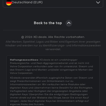
Deutschland (EUR)
Back to the top
© 2026 XD.deals. Alle Rechte vorbehalten.
Alle Marken, Spieltitel, Logos und Bilder sind Eigentum ihrer jeweiligen
Inhaber und werden nur zu Identifizierungs- und Informationszwecken
verwendet.
Haftungsausschluss:
XD.deals ist ein unabhängiger
Preisvergleichs- und Deal-Aggregationsdienst und ist nicht mit
Valve Corporation verbunden oder von ihr unterstützt. Steam und
das Steam-Logo sind Marken und/oder eingetragene Marken der
Valve Corporation.
XD.deals verwendet öffentlich zugängliche Daten von Steam und
zeigt Preisinformationen von Drittanbietern nur zu
Informationszwecken an. Wir verkaufen keine Produkte oder
digitalen Keys und übernehmen keine Gewähr für die Richtigkeit,
Verfügbarkeit oder Gültigkeit der angezeigten Angebote oder
digitalen Keys. Überprüfen Sie die endgültigen Bedingungen
immer direkt auf der Website des Shops, bevor Sie einen Kauf
tätigen. Jeder Kauf digitaler Keys bei Drittanbietern erfolgt auf
eigenes Risiko des Nutzers.