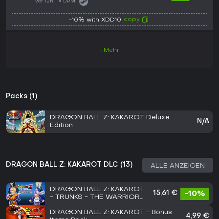
vor 12h
DRM:
copy
-10% with XDD10
+Mehr
Packs (1)
DRAGON BALL Z: KAKAROT Deluxe
N/A
Edition
DRAGON BALL Z: KAKAROT DLC (13)
ALLE ANZEIGEN
DRAGON BALL Z: KAKAROT
15,61 €
-10%
- TRUNKS - THE WARRIOR
OF HOPE
DRAGON BALL Z: KAKAROT - Bonus
4,99 €