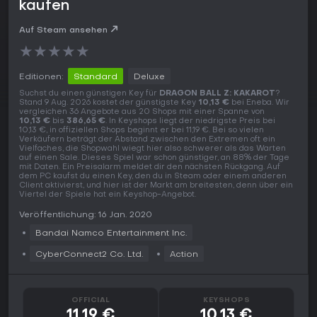
kaufen
Auf Steam ansehen
★
★
★
★
★
Editionen:
Standard
Deluxe
Suchst du einen günstigen Key für
DRAGON BALL Z: KAKAROT
?
Stand 9 Aug. 2026 kostet der günstigste Key
10,13 €
bei Eneba. Wir
vergleichen 36 Angebote aus 20 Shops mit einer Spanne von
10,13 €
bis
386,65 €
. In Keyshops liegt der niedrigste Preis bei
10,13 €, in offiziellen Shops beginnt er bei 11,19 €. Bei so vielen
Verkäufern beträgt der Abstand zwischen den Extremen oft ein
Vielfaches, die Shopwahl wiegt hier also schwerer als das Warten
auf einen Sale. Dieses Spiel war schon günstiger, an 88% der Tage
mit Daten. Ein Preisalarm meldet dir den nächsten Rückgang. Auf
dem PC kaufst du einen Key, den du in Steam oder einem anderen
Client aktivierst, und hier ist der Markt am breitesten, denn über ein
Viertel der Spiele hat ein Keyshop-Angebot.
Veröffentlichung: 16 Jan. 2020
Bandai Namco Entertainment Inc.
CyberConnect2 Co. Ltd.
Action
OFFICIAL
KEYSHOPS
11,19 €
10,13 €