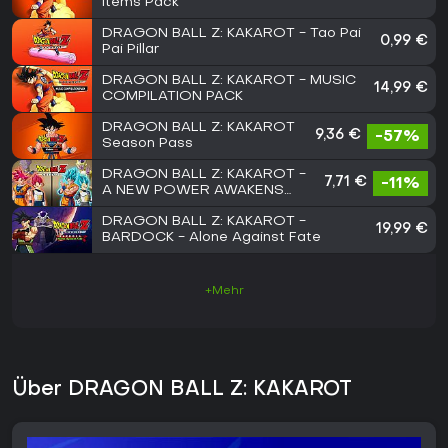
Items Pack
DRAGON BALL Z: KAKAROT - Tao Pai
0,99 €
Pai Pillar
DRAGON BALL Z: KAKAROT - MUSIC
14,99 €
COMPILATION PACK
DRAGON BALL Z: KAKAROT
9,36 €
-57%
Season Pass
DRAGON BALL Z: KAKAROT -
7,71 €
-11%
A NEW POWER AWAKENS
SET
DRAGON BALL Z: KAKAROT -
19,99 €
BARDOCK - Alone Against Fate
+Mehr
Über DRAGON BALL Z: KAKAROT