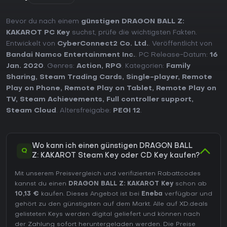
Bevor du nach einem
günstigen DRAGON BALL Z:
KAKAROT PC Key
suchst, prüfe die wichtigsten Fakten.
Entwickelt von
CyberConnect2 Co. Ltd.
. Veröffentlicht von
Bandai Namco Entertainment Inc.
. PC Release-Datum:
16
Jan. 2020
. Genres:
Action
,
RPG
. Kategorien:
Family
Sharing
,
Steam Trading Cards
,
Single-player
,
Remote
Play on Phone
,
Remote Play on Tablet
,
Remote Play on
TV
,
Steam Achievements
,
Full controller support
,
Steam Cloud
. Altersfreigabe:
PEGI 12
.
Wo kann ich einen günstigen DRAGON BALL
Q
Z: KAKAROT Steam Key oder CD Key kaufen?
Mit unserem Preisvergleich und verifizierten Rabattcodes
kannst du einen
DRAGON BALL Z: KAKAROT Key
schon ab
10,13 €
kaufen. Dieses Angebot ist bei
Eneba
verfügbar und
gehört zu den günstigsten auf dem Markt. Alle auf XD.deals
gelisteten Keys werden digital geliefert und können nach
der Zahlung sofort heruntergeladen werden. Die Preise