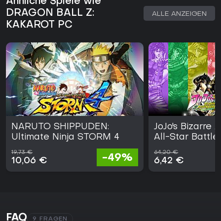
Ähnliche Spiele wie
DRAGON BALL Z:
ALLE ANZEIGEN
KAKAROT PC
NARUTO SHIPPUDEN:
JoJo's Bizarre 
Ultimate Ninja STORM 4
All-Star Battle
19,73 €
64,20 €
-49%
10,06 €
6,42 €
FAQ
9 FRAGEN