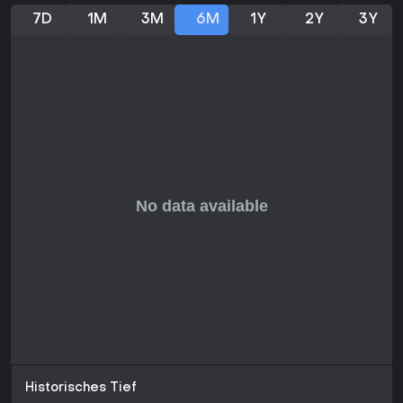
7D
1M
3M
6M
1Y
2Y
3Y
Das Spiel eignet sich perfekt für Dragon Ball Z-Fans, die ein
Action-RPG wollen, das Schlüsselmomente mit Erkundung
und Alltags-Elementen wiederbelebt. Wer Saiyan-Krieger in
Kämpfen gegen Fraktionen wie die Frieza Force steuert und
Aktivitäten wie Angeln oder Kochen mag, findet hier ein
rundes Erlebnis. Neulingen oder Multiplayer-Fans wirkt es
eher wie eine solo-narrative Reise, doch der kostenlose HD-
Upgrade für Besitzer verbessert die Optik für moderne
Hardware.
Historisches Tief