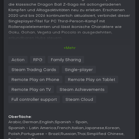
die klassische Dragon Ball Z-Saga mit actiongeladenen
Kämpfen und Alltagsaktivitäten neu zu erleben. Erschienen
2020 und bis 2026 kontinuierlich aktualisiert, verbindet dieser
Singleplayer-Titel für PC Third-Person-Kampf mit
Rollenspielelementen und lässt ikonische Charaktere wie
Goku, Gohan, Vegeta und Piccolo in ausgedehnten,
erkundbaren Hubs steuern.
+Mehr
Gameplay
Im Kern von Dragon Ball Z: Kakarot dreht sich alles um den
Action
RPG
Family Sharing
Fortschritt durch storygetriebene Sagas, kombiniert mit freier
Erkundung und Kämpfen. Spieler durchqueren Hub-Gebiete
Steam Trading Cards
Single-player
wie East Ravine oder Planet Namek per Flug oder
Fahrzeugen. Der Kampf basiert auf Echtzeit-Action mit Ki-
Remote Play on Phone
Remote Play on Tablet
Blasts, Super-Attacks, die in Trainingsgeländen
Remote Play on TV
Steam Achievements
freigeschaltet werden, sowie einem Skill-Tree-System, das
durch das Sammeln farbiger Z-Orbs - rot, blau, grün und
Full controller support
Steam Cloud
seltene Regenbogen-Varianten - angetrieben wird. Der
Surge-Effekt steigert Stats, sobald Tension Gauge und Ki voll
sind, und erlaubt Combo-Cancels sowie automatisches
Oberfläche:
Nachsetzen von Feinden.
Arabic
German
English
Spanish - Spain
Spanish - Latin America
French
Italian
Japanese
Korean
Neben dem Kämpfen bietet das Spiel Lebensstil-Mechaniken
Polish
Portuguese - Brazil
Russian
Thai
Simplified Chinese
wie Angeln mit Quick-Time-Events oder Jagen von Tieren