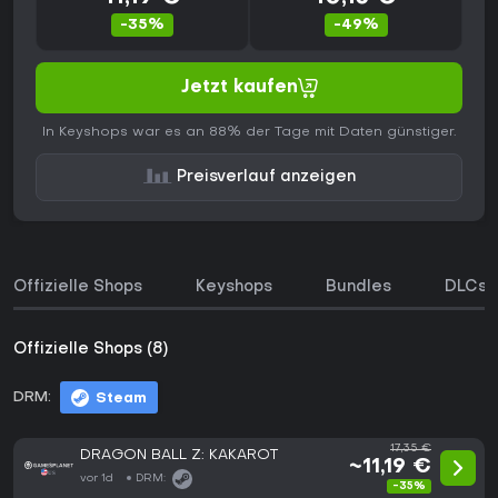
-35%
-49%
Jetzt kaufen
In Keyshops war es an 88% der Tage mit Daten günstiger.
Preisverlauf anzeigen
Offizielle Shops
Keyshops
Bundles
DLCs
Offizielle Shops (8)
DRM:
Steam
17,35 €
DRAGON BALL Z: KAKAROT
~11,19 €
vor 1d
DRM:
-35%