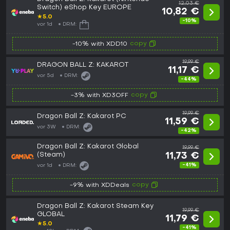
12,03 €
Switch) eShop Key EUROPE
10,82 €
★
5.0
-10%
vor 1d
DRM:
copy
-10% with XDD10
19,99 €
DRAGON BALL Z: KAKAROT
11,17 €
vor 5d
DRM:
-44%
copy
-3% with XD3OFF
19,99 €
Dragon Ball Z: Kakarot PC
11,59 €
vor 3W
DRM:
-42%
Dragon Ball Z: Kakarot Global
19,99 €
(Steam)
11,73 €
-41%
vor 1d
DRM:
copy
-9% with XDDeals
Dragon Ball Z: Kakarot Steam Key
19,99 €
GLOBAL
11,79 €
★
5.0
-41%