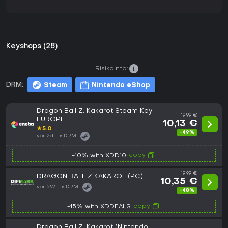
Keyshops (28)
Risikoinfo:
DRM:
Steam
Nintendo eShop
Dragon Ball Z: Kakarot Steam Key
19,99 €
EUROPE
10,13 €
★
5.0
-49%
vor 2d
DRM:
copy
-10% with XDD10
19,99 €
DRAGON BALL Z KAKAROT (PC)
10,35 €
vor 5W
DRM:
-48%
copy
-15% with XDDEALS
Dragon Ball Z: Kakarot (Nintendo