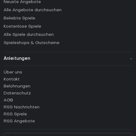
Neuste Angebote
Alle Angebote durchsuchen
Beliebte Spiele
Kostenlose Spiele
Alle Spiele durchsuchen
Spieleshops & Gutscheine
Anleitungen
FAQ
Über uns
Anleitungen
Kontakt
Wie aktiviert man einen Steam CD Key?
Belohnungen
Wie aktiviert man einen Epic Games CD Key?
Datenschutz
AGB
Wie aktiviert man einen GOG CD Key?
RSS Nachrichten
Wie aktiviert man einen Ubisoft Connect CD Key?
RSS Spiele
Wie aktiviert man einen EA App CD Key?
RSS Angebote
Wie aktiviert man einen Battle.net CD Key?