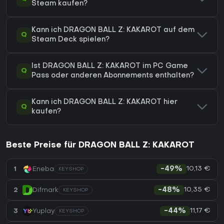
Steam kaufen?
Kann ich DRAGON BALL Z: KAKAROT auf dem
Q
Steam Deck spielen?
Ist DRAGON BALL Z: KAKAROT im PC Game
Q
Pass oder anderen Abonnements enthalten?
Kann ich DRAGON BALL Z: KAKAROT hier
Q
kaufen?
Beste Preise für DRAGON BALL Z: KAKAROT
10,13 €
1
Eneba
-49%
KEYSHOP
10,35 €
2
Difmark
-48%
KEYSHOP
11,17 €
3
Yuplay
-44%
KEYSHOP