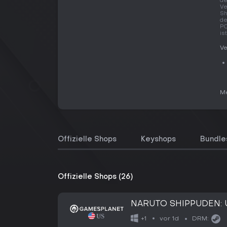
de
Ve
Sh
de
PC
is
Ve
Me
Offizielle Shops
Keyshops
Bundle
Offizielle Shops (26)
NARUTO SHIPPUDEN: U
vor 1d
+1
DRM: