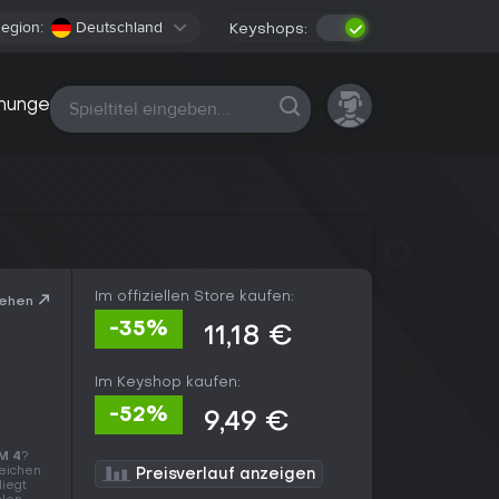
egion:
Deutschland
Keyshops:
Alle Plattformen
nungen
Im offiziellen Store kaufen:
sehen
-35%
11,18 €
Im Keyshop kaufen:
-52%
9,49 €
M 4
?
leichen
Preisverlauf anzeigen
liegt