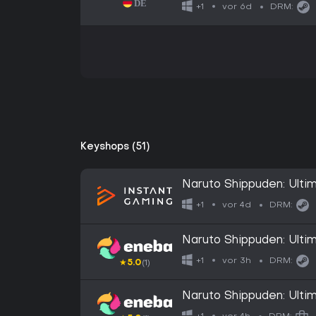
vor 6d
+1
DRM:
Keyshops (51)
Naruto Shippuden: Ulti
vor 4d
+1
DRM:
Naruto Shippuden: Ult
vor 3h
+1
DRM:
★
5.0
(1)
Naruto Shippuden: Ulti
(Nintendo Switch) eS