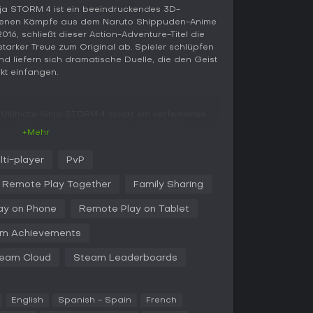
ja STORM 4 ist ein beeindruckendes 3D-
adenen Kämpfe aus dem Naruto Shippuden-Anime
16, schließt dieser Action-Adventure-Titel die
tarker Treue zum Original ab. Spieler schlüpfen
nd liefern sich dramatische Duelle, die den Geist
kt einfangen.
ltimate Ninja STORM 4 steckt ein verfeinertes
 speziellen Jutsu-Techniken und taktischen
+Mehr
cht. Du stellst Teams aus bis zu drei Kämpfern
nd der Battles aus, um Fähigkeiten zu
lti-player
PvP
 zu kontern. Wall Running sorgt in manchen
t du dich dynamisch positionierst und ausweichst.
Remote Play Together
Family Sharing
e Anime-Techniken mit, was die Matches
wirken lässt.
ay on Phone
Remote Play on Tablet
hnell an - mit leichten und schweren Attacken,
m Achievements
 Ultimates und Unterstützung durch
erimenten mit verschiedenen Team-
eam Cloud
Steam Leaderboards
hwächen der Feinde auszunutzen.
English
Spanish - Spain
French
tück des Singleplayer-Erlebnisses und schildert