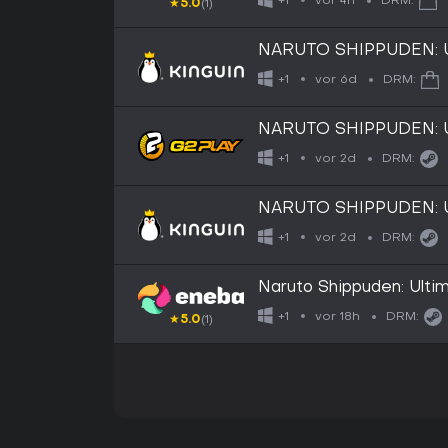
vor 4h
+1
DRM:
★
5.0
(1)
NARUTO SHIPPUDEN: Ul
Boruto EU Nintendo Sw
vor 6d
+1
DRM:
NARUTO SHIPPUDEN: U
Key
vor 2d
+1
DRM:
NARUTO SHIPPUDEN: U
Key
vor 2d
+1
DRM:
Naruto Shippuden: Ult
vor 18h
+1
DRM:
★
5.0
(1)