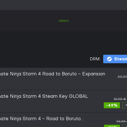
+Mehr
DRM:
Stea
mate Ninja Storm 4 Road to Boruto - Expansion
20,0
imate Ninja Storm 4 Steam Key GLOBAL
19,99 €
-49%
-
mate Ninja Storm 4 - Road to Boruto
49,99
hop Key EUROPE