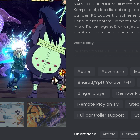
NARUTO SHIPPUDEN: Ultimate Nin
Kampfspiel, das die actiongel
auf den PC zaubert. Erschienen 20
Serie mit rasantem Combat und s
in die Rollen legendärer Ninjas u
der Anime-Konfrontationen perfe
Gameplay
Im Kern von NARUTO SHIPPUDEN: U
Kampfsystem mit Combo-Attacken,
Charakterwechseln mitten im Gefe
zusammen und tauschst sie währe
Action
Adventure
Mu
verknüpfen und Gegner geschickt
Arenen für extra Mobilität, dami
Shared/Split Screen PvP
Jeder Fighter bringt einzigartig
authentisch im Naruto-Universum 
Single-player
Remote Pl
Der Kampf fühlt sich reaktionssc
Remote Play on TV
Stea
Chakra-Management für mächtige
Teammitglieder. Das lädt zu Exp
Full controller support
St
Zusammenstellungen ein, um Sc
Spielmodi
Oberfläche:
Arabic
German
Der Story Mode bildet das Herzs