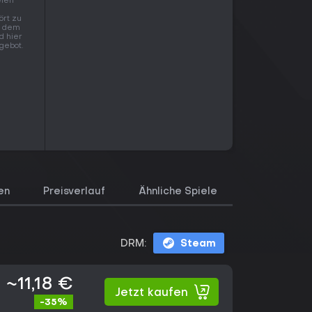
elen
ört zu
uf dem
d hier
gebot.
en
Preisverlauf
Ähnliche Spiele
DRM:
Steam
~11,18 €
Jetzt kaufen
-35%