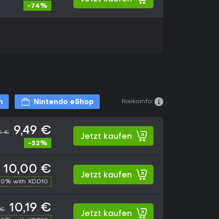
-74%
Risikoinfo:
m
Nintendo eShop
9,49 €
0 €
Jetzt kaufen
-52%
10,00 €
Jetzt kaufen
10% with XDD10
10,19 €
 €
Jetzt kaufen