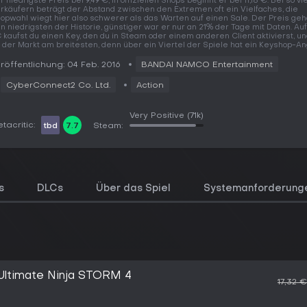
r niedrigste Preis bei 9,49 €, in offiziellen Shops beginnt er bei 11,18 €. Bei so vi
rkäufern beträgt der Abstand zwischen den Extremen oft ein Vielfaches, die
opwahl wiegt hier also schwerer als das Warten auf einen Sale. Der Preis geh
n niedrigsten der Historie, günstiger war er nur an 21% der Tage mit Daten. A
 kaufst du einen Key, den du in Steam oder einem anderen Client aktivierst, un
t der Markt am breitesten, denn über ein Viertel der Spiele hat ein Keyshop-An
röffentlichung: 04 Feb. 2016
BANDAI NAMCO Entertainment
CyberConnect2 Co. Ltd.
Action
Very Positive
(71k)
tacritic:
tbd
7.7
Steam:
s
DLCs
Über das Spiel
Systemanforderung
ltimate Ninja STORM 4
17,32 €