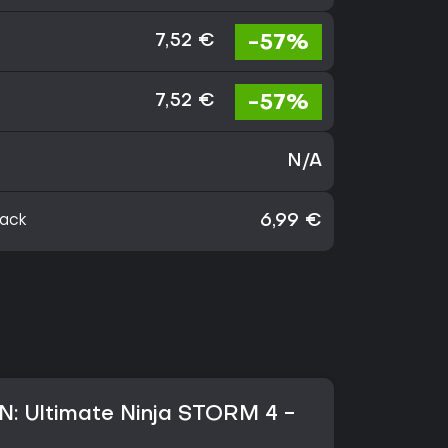
-57%
7,52 €
-57%
7,52 €
N/A
ack
6,99 €
 Ultimate Ninja STORM 4 -