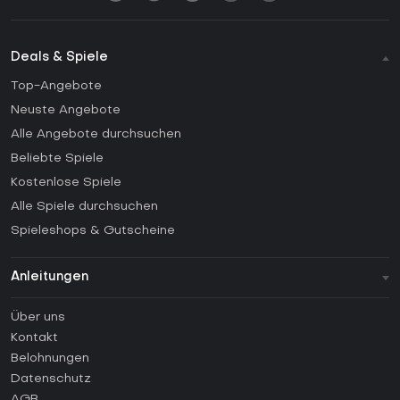
Deals & Spiele
Top-Angebote
Neuste Angebote
Alle Angebote durchsuchen
Beliebte Spiele
Kostenlose Spiele
Alle Spiele durchsuchen
Spieleshops & Gutscheine
Anleitungen
FAQ
Über uns
Anleitungen
Kontakt
Wie aktiviert man einen Steam CD Key?
Belohnungen
Wie aktiviert man einen Epic Games CD Key?
Datenschutz
AGB