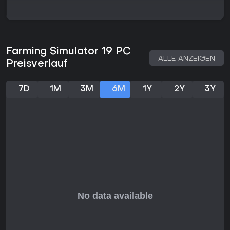
und Tiefe, Kritik an fehlender Innovation gegenüber
Vorgängern. Die Community bleibt aktiv, vor allem dank
Mods, die die Spielzeit verlängern.
Wenn du geduldige Simulationsspiele magst, die Strategie in
entspannter Atmosphäre belohnen, ist der Titel auch 2026
Farming Simulator 19 PC
noch empfehlenswert - ideal für Kooperation oder Modding.
ALLE ANZEIGEN
Preisverlauf
Perfekt für Einsteiger in Farming-Sims oder Veteranen auf
der Suche nach Bodenhaftung ohne Action-Hektik.
7D
1M
3M
6M
1Y
2Y
3Y