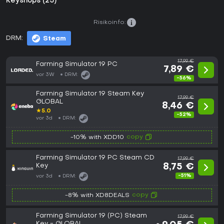
Keyshops (25)
Risikoinfo:
DRM:
Steam
17,99 €
Farming Simulator 19 PC
7,89 €
vor 3W
DRM:
-56%
Farming Simulator 19 Steam Key
17,99 €
GLOBAL
8,46 €
★
5.0
-52%
vor 3d
DRM:
copy
-10% with XDD10
Farming Simulator 19 PC Steam CD
17,99 €
Key
8,75 €
-51%
vor 3d
DRM:
copy
-8% with XD8DEALS
Farming Simulator 19 (PC) Steam
17,99 €
Key - GLOBAL