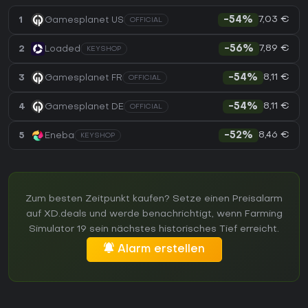
7,03 €
1
Gamesplanet US
-54%
OFFICIAL
7,89 €
2
Loaded
-56%
KEYSHOP
8,11 €
3
Gamesplanet FR
-54%
OFFICIAL
8,11 €
4
Gamesplanet DE
-54%
OFFICIAL
8,46 €
5
Eneba
-52%
KEYSHOP
Zum besten Zeitpunkt kaufen? Setze einen Preisalarm
auf XD.deals und werde benachrichtigt, wenn Farming
Simulator 19 sein nächstes historisches Tief erreicht.
Alarm erstellen