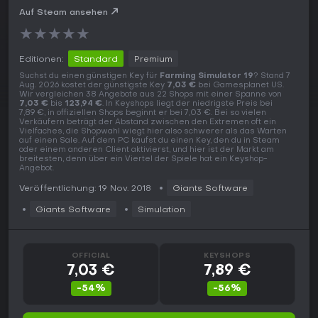
Auf Steam ansehen
★
★
★
★
★
Editionen:
Standard
Premium
Suchst du einen günstigen Key für
Farming Simulator 19
? Stand 7
Aug. 2026 kostet der günstigste Key
7,03 €
bei Gamesplanet US.
Wir vergleichen 38 Angebote aus 22 Shops mit einer Spanne von
7,03 €
bis
123,94 €
. In Keyshops liegt der niedrigste Preis bei
7,89 €, in offiziellen Shops beginnt er bei 7,03 €. Bei so vielen
Verkäufern beträgt der Abstand zwischen den Extremen oft ein
Vielfaches, die Shopwahl wiegt hier also schwerer als das Warten
auf einen Sale. Auf dem PC kaufst du einen Key, den du in Steam
oder einem anderen Client aktivierst, und hier ist der Markt am
breitesten, denn über ein Viertel der Spiele hat ein Keyshop-
Angebot.
Veröffentlichung: 19 Nov. 2018
Giants Software
Giants Software
Simulation
OFFICIAL
KEYSHOPS
7,03 €
7,89 €
-54%
-56%