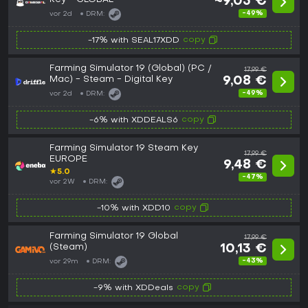
~9,05 €
-49%
vor 2d
DRM:
copy
-17% with SEAL17XDD
Farming Simulator 19 (Global) (PC /
17,99 €
Mac) - Steam - Digital Key
9,08 €
-49%
vor 2d
DRM:
copy
-6% with XDDEALS6
Farming Simulator 19 Steam Key
17,99 €
EUROPE
9,48 €
★
5.0
-47%
vor 2W
DRM:
copy
-10% with XDD10
Farming Simulator 19 Global
17,99 €
(Steam)
10,13 €
-43%
vor 29m
DRM:
copy
-9% with XDDeals