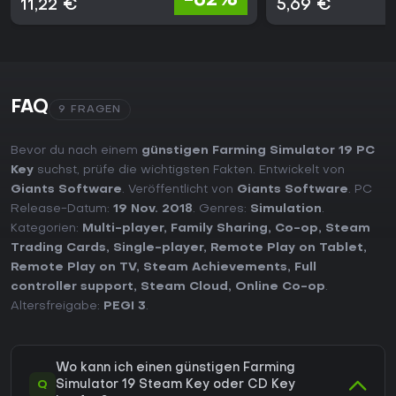
-62%
11,22 €
5,69 €
FAQ
9 FRAGEN
Bevor du nach einem
günstigen Farming Simulator 19 PC
Key
suchst, prüfe die wichtigsten Fakten. Entwickelt von
Giants Software
. Veröffentlicht von
Giants Software
. PC
Release-Datum:
19 Nov. 2018
. Genres:
Simulation
.
Kategorien:
Multi-player
,
Family Sharing
,
Co-op
,
Steam
Trading Cards
,
Single-player
,
Remote Play on Tablet
,
Remote Play on TV
,
Steam Achievements
,
Full
controller support
,
Steam Cloud
,
Online Co-op
.
Altersfreigabe:
PEGI 3
.
Wo kann ich einen günstigen Farming
Q
Simulator 19 Steam Key oder CD Key