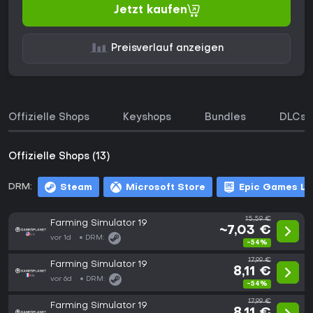
Jetzt kaufen
Preisverlauf anzeigen
Offizielle Shops
Keyshops
Bundles
DLCs
Offizielle Shops (13)
DRM:
Steam
Microsoft Store
Epic Games L
15,59 €
Farming Simulator 19
~7,03 €
vor 1d
DRM:
-54%
17,99 €
Farming Simulator 19
8,11 €
vor 6d
DRM:
-54%
17,99 €
Farming Simulator 19