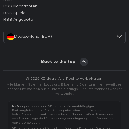
Wie aktiviert man einen GOG CD Key?
RSS Nachrichten
Wie aktiviert man einen Ubisoft Connect CD Key?
RSS Spiele
Wie aktiviert man einen EA App CD Key?
RSS Angebote
Wie aktiviert man einen Battle.net CD Key?
Deutschland (EUR)
Back to the top
© 2026 XD.deals. Alle Rechte vorbehalten.
Alle Marken, Spieltitel, Logos und Bilder sind Eigentum ihrer jeweiligen
Inhaber und werden nur zu Identifizierungs- und Informationszwecken
verwendet.
Haftungsausschluss:
XD.deals ist ein unabhängiger
Preisvergleichs- und Deal-Aggregationsdienst und ist nicht mit
Valve Corporation verbunden oder von ihr unterstützt. Steam und
das Steam-Logo sind Marken und/oder eingetragene Marken der
Valve Corporation.
XD.deals verwendet öffentlich zugängliche Daten von Steam und