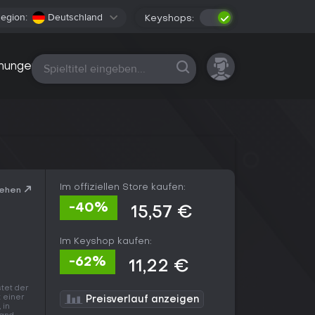
egion:
Deutschland
Keyshops:
Alle Plattformen
nungen
Im offiziellen Store kaufen:
sehen
-40%
15,57 €
Im Keyshop kaufen:
-62%
11,22 €
stet der
 einer
Preisverlauf anzeigen
 in