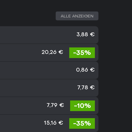
ALLE ANZEIGEN
3,88 €
-35%
20,26 €
0,86 €
7,78 €
-10%
7,79 €
-35%
15,16 €