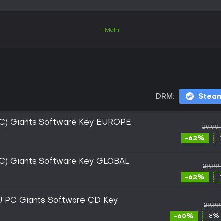
+Mehr
DRM:
Stea
(PC) Giants Software Key EUROPE
29,99
-62%
-
(PC) Giants Software Key GLOBAL
29,99
-62%
-
EU PC Giants Software CD Key
29,99
-60%
-8% 