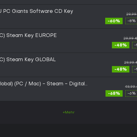
EU PC Giants Software CD Key
29,99
-60%
-8% 
(PC) Steam Key EUROPE
29,99 
-48%
-
(PC) Steam Key GLOBAL
29,99 
-48%
-
lobal) (PC / Mac) - Steam - Digital
49,99
-68%
-6% 
+Mehr