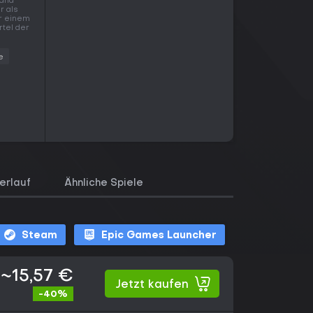
tand
r als
er einem
rtel der
e
erlauf
Ähnliche Spiele
Steam
Epic Games Launcher
~15,57 €
Jetzt kaufen
-40%