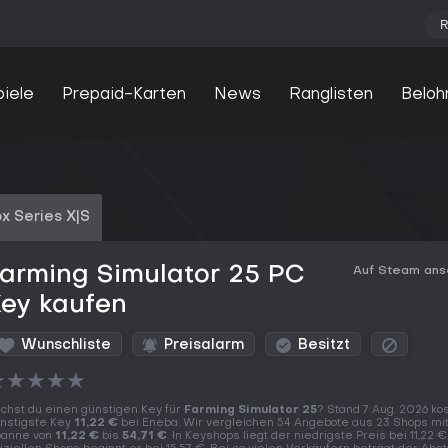
R
piele
Prepaid-Karten
News
Ranglisten
Beloh
x Series X|S
arming Simulator 25 PC
Auf Steam an
Key kaufen
Wunschliste
Preisalarm
Besitzt
★
★
★
★
★
chst du einen günstigen Key für
Farming Simulator 25
? Stand 7 Aug. 2026 ko
nstigste Key
11,22 €
bei Eneba. Wir vergleichen 54 Angebote aus 23 Shops mit
anne von
11,22 €
bis
54,71 €
. In Keyshops liegt der niedrigste Preis bei 11,22 €,