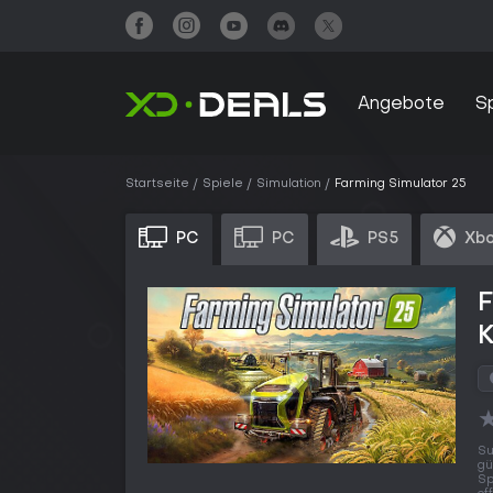
Angebote
S
Startseite
Spiele
Simulation
Farming Simulator 25
PC
PC
PS5
Xbo
F
Su
gü
Sp