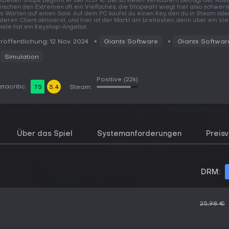
fiziellen Shops beginnt er bei 15,57 €. Bei so vielen Verkäufern beträgt der Abs
ischen den Extremen oft ein Vielfaches, die Shopwahl wiegt hier also schwere
s Warten auf einen Sale. Auf dem PC kaufst du einen Key, den du in Steam od
deren Client aktivierst, und hier ist der Markt am breitesten, denn über ein Vie
iele hat ein Keyshop-Angebot.
röffentlichung: 12 Nov. 2024
Giants Software
Giants Softwar
Simulation
Positive
(22k)
tacritic:
75
5.4
Steam:
Über das Spiel
Systemanforderungen
Preisv
DRM:
25,98 €