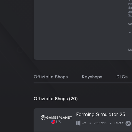
of
zw
da
an
Sp
Ve
Me
Offizielle Shops
Keyshops
DLCs
Offizielle Shops (20)
Farming Simulator 25
vor 21h
+2
DRM: