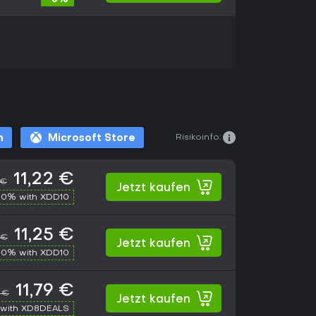
Risikoinfo:
m
Microsoft Store
11,22 €
 €
Jetzt kaufen
10% with XDD10
11,25 €
 €
Jetzt kaufen
10% with XDD10
11,79 €
 €
Jetzt kaufen
with XD8DEALS