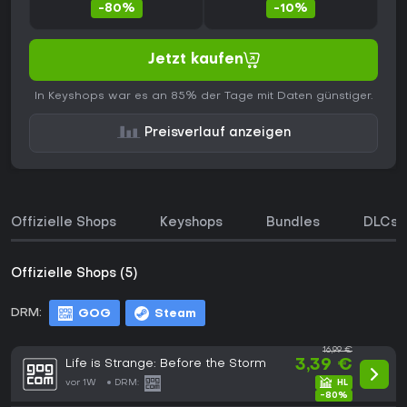
-80%
-10%
Jetzt kaufen
In Keyshops war es an 85% der Tage mit Daten günstiger.
Preisverlauf anzeigen
Offizielle Shops
Keyshops
Bundles
DLCs
Offizielle Shops (5)
DRM:
GOG
Steam
16,99 €
Life is Strange: Before the Storm
3,39 €
vor 1W
DRM:
-80%