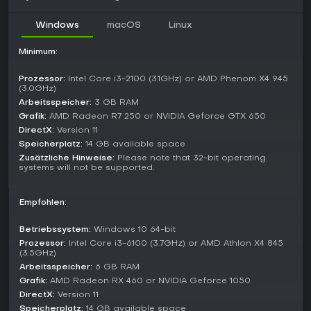
oder Wettbewerbsmodi gibt es nicht; der Fokus liegt auf
soloem Fortschritt durch die Handlung mit variationen je
Windows
macOS
Linux
nach Spielerentscheidungen, die zu unterschiedlichen
Schlüssen führen.
Minimum:
Story and Setting
Prozessor:
Intel Core i3-2100 (3.1GHz) or AMD Phenom X4 945
Drei Jahre vor den Ereignissen des ersten
Life is Strange
(3.0GHz)
begleitet das Spiel Chloes unwahrscheinliche Freundschaft
Arbeitsspeicher:
3 GB RAM
mit der beliebten Schülerin Rachel Amber, die
Grafik:
AMD Radeon R7 250 or NVIDIA Geforce GTX 650
Familiengeheimnisse bewältigt. Gemeinsam stellen sie sich
DirectX:
Version 11
inneren Dämonen in der Pacific-Northwest-Stadt Arcadia
Speicherplatz:
14 GB available space
Bay - eine Mischung aus Alltagsproblemen von Teens und
Zusätzliche Hinweise:
Please note that 32-bit operating
tieferen emotionalen Herausforderungen. Die Story greift
systems will not be supported.
kanonische Elemente wie Chloes spitze Art und Rachels
Ambitionen auf und erzählt eine erdige Geschichte ohne
erfundene übernatürliche Wendungen.
Empfohlen:
Lohnt es sich?
Betriebssystem:
Windows 10 64-bit
Life is Strange: Before the Storm
erzielt einen Metascore von
Prozessor:
Intel Core i3-6100 (3.7GHz) or AMD Athlon X4 845
77 und ein User-Score von 7.9 auf Metacritic für die PC-
(3.5GHz)
Version - ein Spiegelbild der positiven Resonanz auf
Arbeitsspeicher:
6 GB RAM
Charakterentwicklung und emotionale Erzählkunst. Spieler
Grafik:
AMD Radeon RX 460 or NVIDIA Geforce 1050
loben oft die intensive Bindung zwischen Chloe und Rachel
DirectX:
Version 11
sowie die Atmosphäre, kritisieren aber teils schwächere
Speicherplatz:
14 GB available space