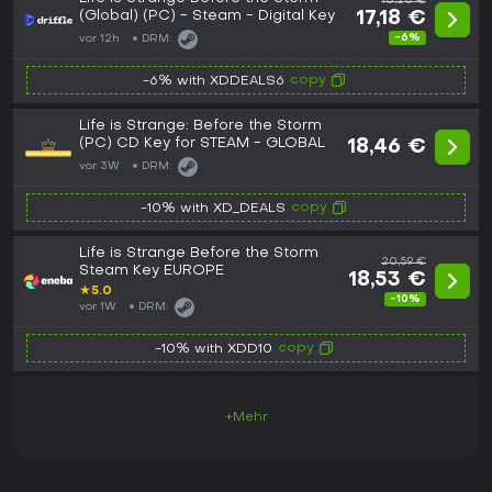
18,28 €
(Global) (PC) - Steam - Digital Key
17,18 €
-6%
vor 12h
DRM:
copy
-6% with XDDEALS6
Life is Strange: Before the Storm
(PC) CD Key for STEAM - GLOBAL
18,46 €
vor 3W
DRM:
copy
-10% with XD_DEALS
Life is Strange Before the Storm
20,59 €
Steam Key EUROPE
18,53 €
★
5.0
-10%
vor 1W
DRM:
copy
-10% with XDD10
+Mehr