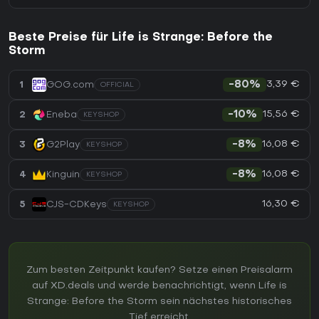
Beste Preise für Life is Strange: Before the
Storm
3,39 €
1
GOG.com
-80%
OFFICIAL
15,56 €
2
Eneba
-10%
KEYSHOP
16,08 €
3
G2Play
-8%
KEYSHOP
16,08 €
4
Kinguin
-8%
KEYSHOP
16,30 €
5
CJS-CDKeys
KEYSHOP
Zum besten Zeitpunkt kaufen? Setze einen Preisalarm
auf XD.deals und werde benachrichtigt, wenn Life is
Strange: Before the Storm sein nächstes historisches
Tief erreicht.