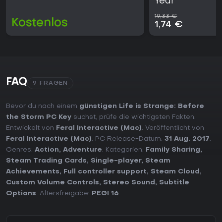
Year
19,33 €
Kostenlos
1,74 €
FAQ
9 FRAGEN
Bevor du nach einem
günstigen Life is Strange: Before
the Storm PC Key
suchst, prüfe die wichtigsten Fakten.
Entwickelt von
Feral Interactive (Mac)
. Veröffentlicht von
Feral Interactive (Mac)
. PC Release-Datum:
31 Aug. 2017
.
Genres:
Action
,
Adventure
. Kategorien:
Family Sharing
,
Steam Trading Cards
,
Single-player
,
Steam
Achievements
,
Full controller support
,
Steam Cloud
,
Custom Volume Controls
,
Stereo Sound
,
Subtitle
Options
. Altersfreigabe:
PEGI 16
.