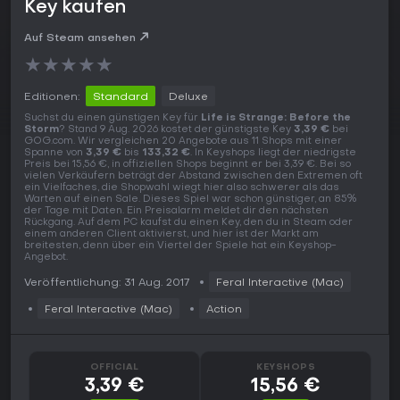
Key kaufen
Auf Steam ansehen
★
★
★
★
★
Editionen:
Standard
Deluxe
Suchst du einen günstigen Key für
Life is Strange: Before the
Storm
? Stand 9 Aug. 2026 kostet der günstigste Key
3,39 €
bei
GOG.com. Wir vergleichen 20 Angebote aus 11 Shops mit einer
Spanne von
3,39 €
bis
133,32 €
. In Keyshops liegt der niedrigste
Preis bei 15,56 €, in offiziellen Shops beginnt er bei 3,39 €. Bei so
vielen Verkäufern beträgt der Abstand zwischen den Extremen oft
ein Vielfaches, die Shopwahl wiegt hier also schwerer als das
Warten auf einen Sale. Dieses Spiel war schon günstiger, an 85%
der Tage mit Daten. Ein Preisalarm meldet dir den nächsten
Rückgang. Auf dem PC kaufst du einen Key, den du in Steam oder
einem anderen Client aktivierst, und hier ist der Markt am
breitesten, denn über ein Viertel der Spiele hat ein Keyshop-
Angebot.
Veröffentlichung: 31 Aug. 2017
Feral Interactive (Mac)
Feral Interactive (Mac)
Action
OFFICIAL
KEYSHOPS
3,39 €
15,56 €