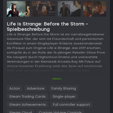
Life is Strange: Before the Storm -
Spielbeschreibung
Life is Strange: Before the Storm ist ein narrativegetriebener
Adventure-Titel, der sich mit Freundschaft und persönlichen
Konflikten in einem Singleplayer-Erlebnis auseinandersetzt.
Als Prequel zum Original
Life is Strange
, das 2017 erschien,
schlüpfst du in die Rolle der 16-jährigen Rebellin Chloe Price.
Sie navigiert durch Highschool-Drama und unerwartete
Verbindungen in der Kleinstadt Arcadia Bay. Mit Fokus auf
choice-basierter Erzählung setzt das Spiel auf emotionale
Tiefe statt actiongeladener Szenen - ideal für Fans
interaktiver Geschichten im Adventure-Genre.
+Mehr
Gameplay
Action
Adventure
Family Sharing
Im Kern dreht sich
Life is Strange: Before the Storm
um
Erkundung und Entscheidungen aus Third-Person-Sicht. Du
Steam Trading Cards
Single-player
steuerst Chloe, die mit ihrer Umgebung interagiert, Items
sammelt und Gespräche führt, die den Verlauf der Story
Steam Achievements
Full controller support
prägen. Das zentrale Feature ist das Backtalk-System: Chloe
Steam Cloud
Custom Volume Controls