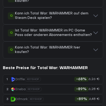
kaufen?
Kann ich Total War: WARHAMMER auf dem
Q
Steam Deck spielen?
Ist Total War: WARHAMMER im PC Game
Q
Pass oder anderen Abonnements enthalten?
Kann ich Total War: WARHAMMER hier
Q
kaufen?
Beste Preise für Total War: WARHAMMER
6,26 €
1
Driffle
-68%
KEYSHOP
6,28 €
2
Eneba
-89%
KEYSHOP
6,48 €
3
Difmark
-89%
KEYSHOP