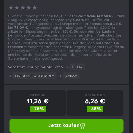
★
★
★
★
★
Suchst du einen günstigen Key für
Total War: WARHAMMER
? Stand
7 Aug. 2026 kostet der günstigste Key
6,26 €
bei Driffle. Wir
vergleichen 41 Angebote aus 21 Shops mit einer Spanne von
6,26 €
bis
75,09 €
. In Keyshops liegt der niedrigste Preis bei 6,26 €, in
offiziellen Shops beginnt er bei 11,26 €. Bei so vielen Verkäufern
beträgt der Abstand zwischen den Extremen oft ein Vielfaches, die
Shopwahl wiegt hier also schwerer als das Warten auf einen Sale.
Dieses Spiel war schon günstiger, an 83% der Tage mit Daten. Ein
Preisalarm meldet dir den nächsten Rückgang. Auf dem PC kaufst du
einen Key, den du in Steam oder einem anderen Client aktivierst,
und hier ist der Markt am breitesten, denn über ein Viertel der
Spiele hat ein Keyshop-Angebot.
Veröffentlichung: 24 Mai 2016
SEGA
CREATIVE ASSEMBLY
Action
OFFICIAL
KEYSHOPS
11,26 €
6,26 €
-75%
-68%
Jetzt kaufen