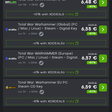
6,48 €
vor 1W
DRM:
-89%
copy
-15% with XDDEALS
Total War Warhammer (Global) (PC
59,99 €
/ Mac / Linux) - Steam - Digital Key
6,55 €
-89%
vor 7h
DRM:
copy
-6% with XDDEALS6
Total War WARHAMMER (Europe)
59,99 €
(PC / Mac / Linux) - Steam - Digital
6,57 €
Key
-89%
vor 7h
DRM:
copy
-6% with XDDEALS6
Total War: Warhammer EU PC
59,99 €
Steam CD Key
6,59 €
-89%
vor 3h
DRM:
copy
-8% with XD8DEALS