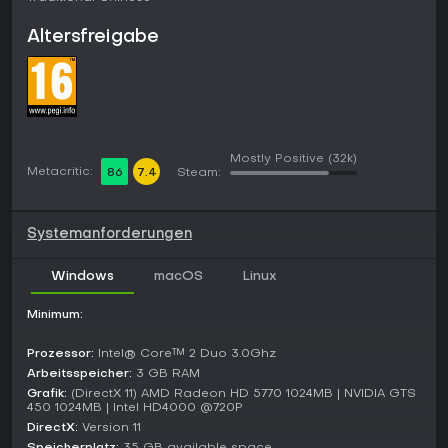
Kämpfe entfachen.
Spielmodi
Altersfreigabe
Die Old World Campaign ist der Haupt-Singleplayer-Modus
mit einer riesigen Sandbox-Karte, auf der du Territorien
eroberst und rassespezifische Ziele erfüllst. Sie erlaubt
tiefgehende Strategie über Hunderte Züge hinweg, mit
Optionen zum Auto-Resolve kleiner Scharmützel oder vollen
Schlachten.
Mostly Positive
(32k)
Metacritic:
86
7.4
Steam:
Multiplayer umfasst Online PvP und LAN PvP für Duelle mit
anderen Spielern in Custom- oder Ranked-Matches.
Kooperatives Spiel gibt's via Online Co-op und LAN Co-op,
Systemanforderungen
um mit Freunden Kampagnen zu meistern. Wer die komplette
Trilogie besitzt, erweitert das mit Immortal Empires zu einer
gigantischen kombinierten Karte, die Inhalte aus
Windows
macOS
Linux
Nachfolgetiteln integriert und noch größere Konflikte
ermöglicht.
Minimum:
Custom Battles erlauben schnelle Setups zum Üben von
Prozessor:
Intel® Core™ 2 Duo 3.0Ghz
Taktiken oder Experimentieren mit Einheitenkompositionen,
Arbeitsspeicher:
3 GB RAM
während spezielle Maps vielfältige Gelände für Single- und
Grafik:
(DirectX 11) AMD Radeon HD 5770 1024MB | NVIDIA GTS
Multiplayer bieten.
450 1024MB | Intel HD4000 @720P
DirectX:
Version 11
Factions and Mechanics