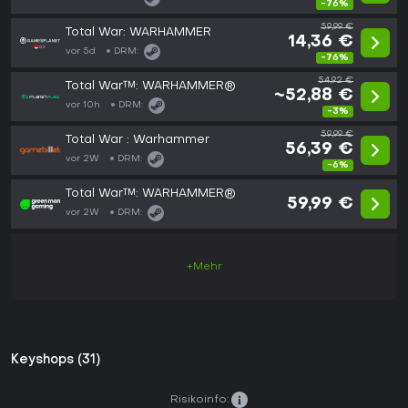
-76%
59,99 €
Total War: WARHAMMER
14,36 €
vor 5d
DRM:
-76%
54,92 €
Total War™: WARHAMMER®
~52,88 €
vor 10h
DRM:
-3%
59,99 €
Total War : Warhammer
56,39 €
vor 2W
DRM:
-6%
Total War™: WARHAMMER®
59,99 €
vor 2W
DRM:
+Mehr
Keyshops (31)
Risikoinfo: