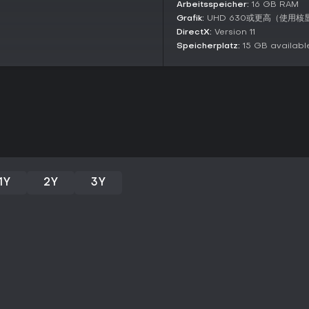
Arbeitsspeicher:
16 GB RAM
World and Systems
Grafik:
UHD 630或更高（使用
DirectX:
Version 11
In einer dynamischen 九州-Welt an
und Städte mit einzigartigen W
Speicherplatz:
15 GB availabl
Erkundung, etwa das Suchen selt
Sektenpolitik, wobei direkte Frakt
entsteht durch vernetzte Elemente
Builds für Herausforderungen er
Community and Support
Eine lebendige Community teilt 
was das anhaltende Interesse Ja
fehlen kürzlich, doch der Kern ble
1Y
2Y
3Y
Lohnt es sich?
Fans komplexer RPGs mit strateg
Herausforderung, besonders bei V
Langzeitplanung. Es erzielt Very
kürzlich, was fesselnde Systeme
in Xianxia-Setting reizt dich? S
für Nicht-Chinesischsprecher Mo