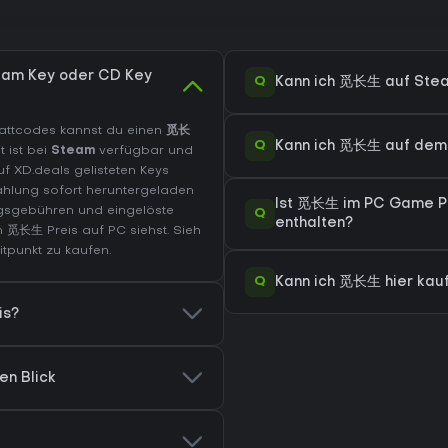
eam Key oder CD Key
Q
Kann ich 觅长生 auf Ste
abattcodes kannst du einen
觅长
Q
Kann ich 觅长生 auf dem
 ist bei
Steam
verfügbar und
uf XD.deals gelisteten Keys
ahlung sofort heruntergeladen
Ist 觅长生 im PC Game P
ngsgebühren und eingelöste
Q
enthalten?
n 觅长生 Preis auf
PC
siehst. Sieh
tpunkt zu kaufen.
Q
Kann ich 觅长生 hier kau
is?
en Blick