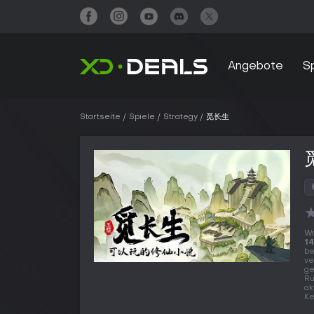
Angebote
S
Startseite
Spiele
Strategy
觅长生
Wo
14
be
ve
ge
Rü
ak
Ke