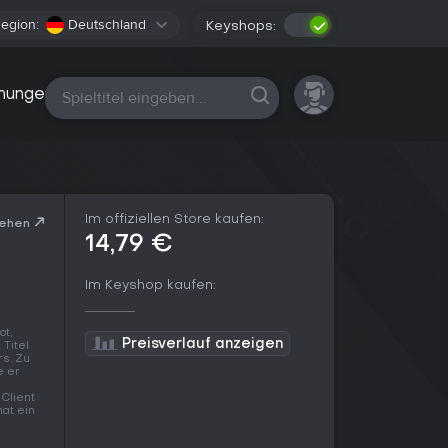
egion:
Deutschland
Keyshops:
Alle Plattformen
nungen
Im offiziellen Store kaufen:
sehen
14,79 €
Im Keyshop kaufen:
ot,
Preisverlauf anzeigen
 Titel
s. Zu
e er
Client
hat ein