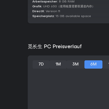
Arbeitsspeicher:
8 GB RAM
Grafik:
UHD 630（使用核显需要双通道内存）
DirectX:
Version 11
Speicherplatz:
15 GB available space
觅长生 PC Preisverlauf
7D
1M
3M
6M