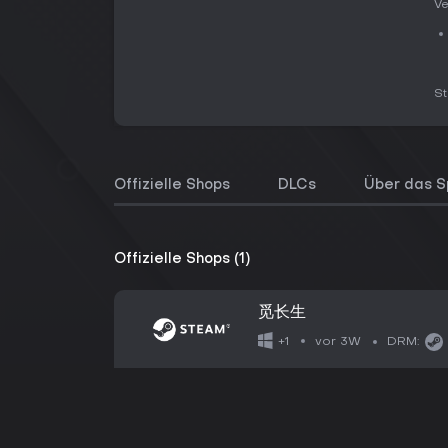
Ve
S
Offizielle Shops
DLCs
Über das S
Offizielle Shops (1)
觅长生
vor 3W
+1
DRM: