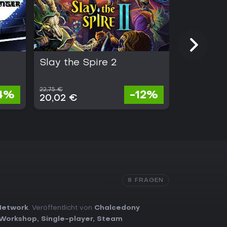
Slay the Spire 2
Blue Prot
Resonan
22,75 €
4%
-12%
Kosten
20,02 €
8 FRAGEN
Network
. Veröffentlicht von
Chalcedony
Workshop
,
Single-player
,
Steam