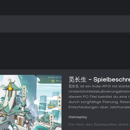
觅长生 - Spielbeschr
觅长生 ist ein Indie-RPG mit starke
Unsterblichkeitskultivierungsth
diesem PC-Titel betrittst du eine 
durch sorgfältige Planung, Res
Entscheidungen über Jahrhunderte
Gameplay
Der Kern des Spielspaßes dreht s