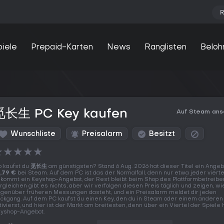
R
piele
Prepaid-Karten
News
Ranglisten
Beloh
觅长生 PC Key kaufen
Auf Steam an
Wunschliste
Preisalarm
Besitzt
★
★
★
★
★
 kaufst du
觅长生
am günstigsten? Stand 6 Aug. 2026 hat dieser Titel ein Angeb
,79 €
bei Steam. Auf dem PC ist das der Normalfall, denn nur etwa jeder vierte
kommt ein Keyshop-Angebot, der Rest bleibt beim Shop des Plattformbetreiber
rgleichen gibt es nichts, aber wir verfolgen diesen Preis täglich und zeigen, wi
genüber früheren Messungen dasteht, und ein Preisalarm meldet dir jeden
ckgang. Auf dem PC kaufst du einen Key, den du in Steam oder einem anderen 
tivierst, und hier ist der Markt am breitesten, denn über ein Viertel der Spiele 
yshop-Angebot.