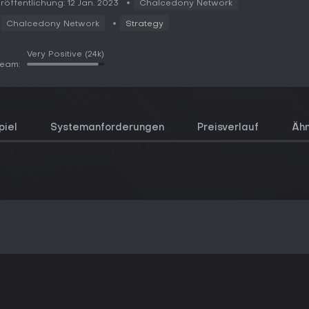
röffentlichung: 12 Jan. 2023
Chalcedony Network
Chalcedony Network
Strategy
Very Positive
(24k)
team:
piel
Systemanforderungen
Preisverlauf
Ähn