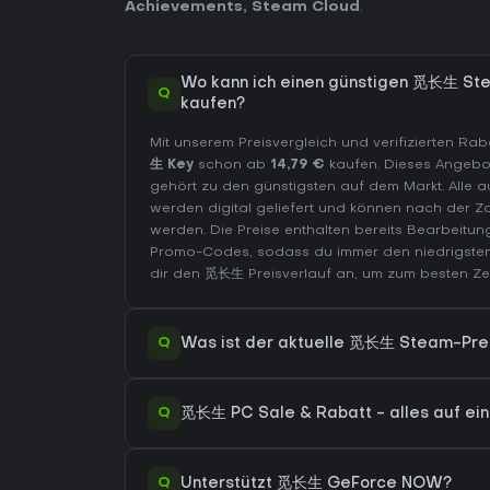
Achievements
,
Steam Cloud
.
Wo kann ich einen günstigen 觅长生 St
Q
kaufen?
Mit unserem Preisvergleich und verifizierten R
生 Key
schon ab
14,79 €
kaufen. Dieses Angebot
gehört zu den günstigsten auf dem Markt. Alle a
werden digital geliefert und können nach der Z
werden. Die Preise enthalten bereits Bearbeitu
Promo-Codes, sodass du immer den niedrigste
dir den
觅长生 Preisverlauf
an, um zum besten Zei
Q
Was ist der aktuelle 觅长生 Steam-Pre
Q
觅长生 PC Sale & Rabatt - alles auf ein
Q
Unterstützt 觅长生 GeForce NOW?