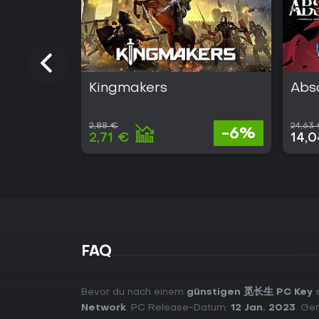
Kingmakers
Abs
2,88 €
24,63
-6%
2,71 €
14,
FAQ
Bevor du nach einem
günstigen 觅长生 PC Key
s
Network
. PC Release-Datum:
12 Jan. 2023
. Ge