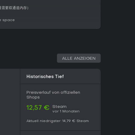
核显需要双通道内存）
gesiedelt, präsentiert das Spiel Orte wie Sekten
achstumschancen. Mechaniken fördern
e space
ener Materialien oder das Einmischen in
ionskontrolle nicht im Fokus steht. Die Tiefe
 wie Talente, Pillen und Schätze, die vielfältige
möglichen.
ALLE ANZEIGEN
in speziellen Gruppen Strategien und Feedback,
hre nach Release unterstreicht. Große Updates
ibt für Neulinge stark.
Historisches Tief
ischer Tiefe finden in 觅长生 eine lohnende
Preisverlauf von offiziellen
orliebe für Unsterblichkeitskultivierung und
Shops
 Positive von über 26.000 Reviews mit 94 % positiv
 und Replayability betont. Turn-based Sandbox
Steam
12,57 €
olide Wahl, auch wenn fehlender English-Support
vor 1 Monaten
ds erfordert.
Aktuell niedrigster:
14,79 €
Steam