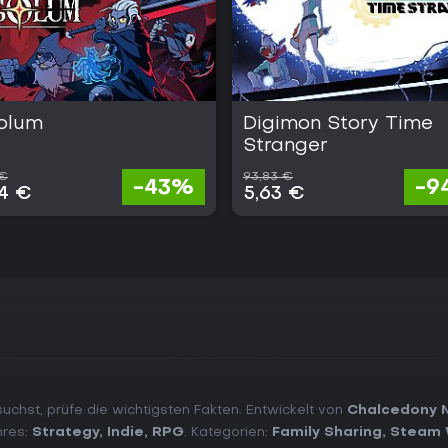
olum
Digimon Story Time
Stranger
 €
93,83 €
-43%
-9
04 €
5,63 €
uchst, prüfe die wichtigsten Fakten. Entwickelt von
Chalcedony 
nres:
Strategy
,
Indie
,
RPG
. Kategorien:
Family Sharing
,
Steam 