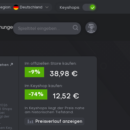
egion:
Deutschland
Keyshops:
Alle Plattformen
nungen
Im offiziellen Store kaufen:
sehen
-9%
38,98 €
Im Keyshop kaufen:
-74%
12,52 €
 2026
In Keyshops liegt der Preis nahe
5 Shops
am historischen Tiefstand.
bei
gt der
Preisverlauf anzeigen
r
nen Key,