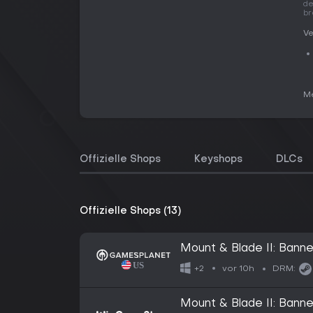
de
br
Ve
Me
Offizielle Shops
Keyshops
DLCs
Offizielle Shops (13)
Mount & Blade II: Banne
vor 10h
+2
DRM:
Mount & Blade II: Banne