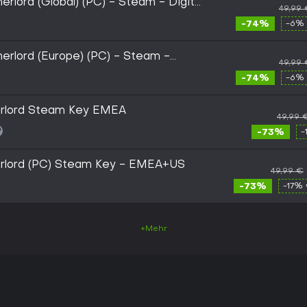
erlord (Global) (PC) - Steam - Digital
49,99
-74%
-6% 
nerlord (Europe) (PC) - Steam -
49,99
-74%
-6% 
nerlord Steam Key EMEA
49,99 
-73%
-
nerlord (PC) Steam Key - EMEA+US
49,99 €
-73%
-17% 
+Mehr