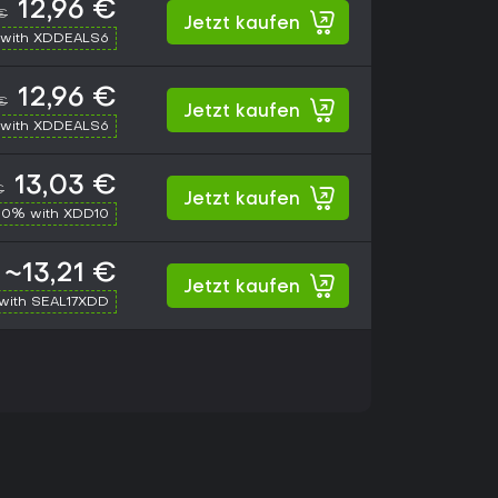
12,96 €
 €
Jetzt kaufen
with XDDEALS6
12,96 €
 €
Jetzt kaufen
with XDDEALS6
13,03 €
€
Jetzt kaufen
10% with XDD10
~13,21 €
Jetzt kaufen
with SEAL17XDD