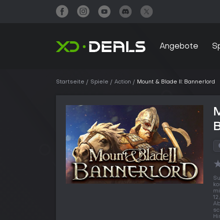
Angebote
S
Startseite
Spiele
Action
Mount & Blade II: Bannerlord
M
B
Su
ko
mi
12
Ab
sc
Hi