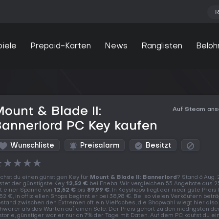
R
piele
Prepaid-Karten
News
Ranglisten
Beloh
ount & Blade II:
Auf Steam an
annerlord PC Key kaufen
Wunschliste
Preisalarm
Besitzt
★
★
★
★
★
chst du einen günstigen Key für
Mount & Blade II: Bannerlord
? Stand 6 Aug.
stet der günstigste Key
12,52 €
bei Eneba. Wir vergleichen 55 Angebote aus 2
t einer Spanne von
12,52 €
bis
89,99 €
. In Keyshops liegt der niedrigste Preis 
,52 €, in offiziellen Shops beginnt er bei 38,98 €. Bei so vielen Verkäufern beträ
stand zwischen den Extremen oft ein Vielfaches, die Shopwahl wiegt hier also
hwerer als das Warten auf einen Sale. Der Preis gehört zu den niedrigsten de
storie, günstiger war er nur an 7% der Tage mit Daten. Auf dem PC kaufst du ei