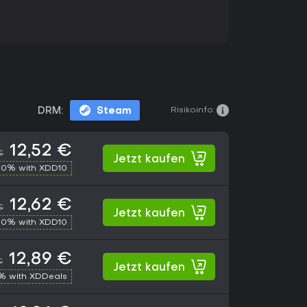
Risikoinfo:
DRM:
Steam
12,52 €
€
Jetzt kaufen
10% with XDD10
12,62 €
€
Jetzt kaufen
10% with XDD10
12,89 €
€
Jetzt kaufen
% with XDDeals