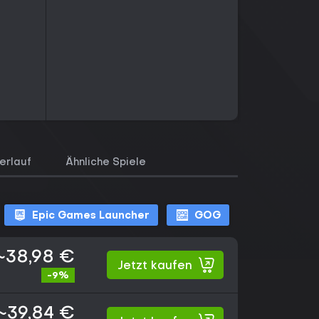
erlauf
Ähnliche Spiele
Epic Games Launcher
GOG
~38,98 €
Jetzt kaufen
-9%
~39,84 €