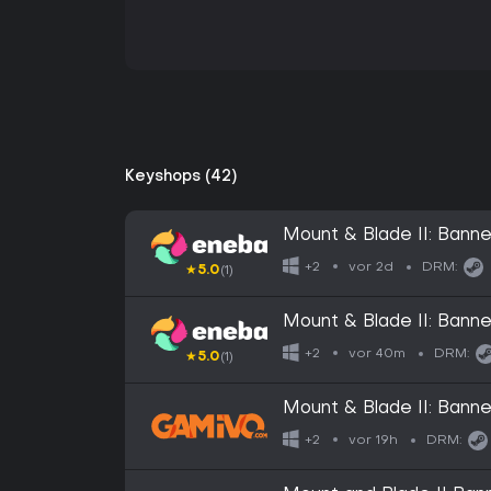
Keyshops (42)
Mount & Blade II: Ban
vor 2d
+2
DRM:
★
5.0
(1)
Mount & Blade II: Ban
vor 40m
+2
DRM:
★
5.0
(1)
Mount & Blade II: Banne
vor 19h
+2
DRM: