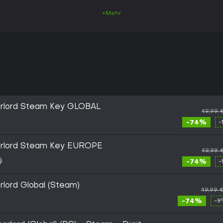
+Mehr
nerlord Steam Key GLOBAL
49,99 
-74%
-
nerlord Steam Key EUROPE
49,99 
-74%
-
rlord Global (Steam)
49,99 
-74%
-9