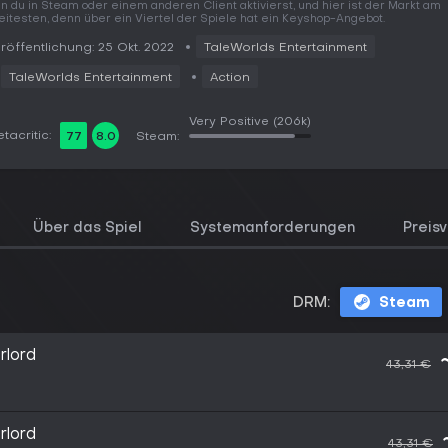
n du in Steam oder einem anderen Client aktivierst, und hier ist der Markt am
eitesten, denn über ein Viertel der Spiele hat ein Keyshop-Angebot.
röffentlichung: 25 Okt. 2022
TaleWorlds Entertainment
TaleWorlds Entertainment
Action
Very Positive
(206k)
tacritic:
77
8.0
Steam:
Über das Spiel
Systemanforderungen
Preisv
DRM:
Steam
rlord
43,31 €
rlord
43,31 €