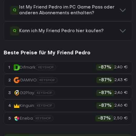
Ist My Friend Pedro im PC Game Pass oder
Q
anderen Abonnements enthalten?
Q
Kann ich My Friend Pedro hier kaufen?
Beste Preise für My Friend Pedro
2,40 €
1
Difmark
-87%
KEYSHOP
2,43 €
2
GAMIVO
-87%
KEYSHOP
2,46 €
3
G2Play
-87%
KEYSHOP
2,46 €
4
Kinguin
-87%
KEYSHOP
2,50 €
5
Eneba
-87%
KEYSHOP