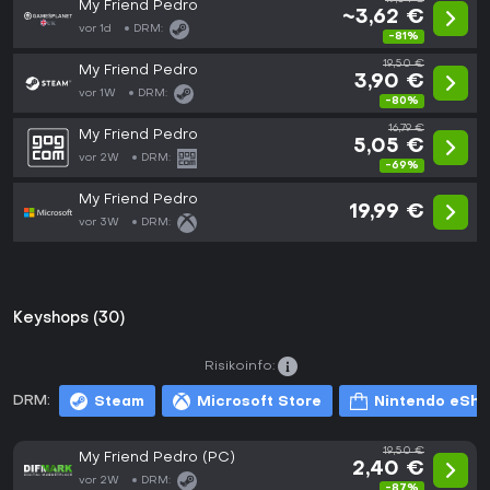
My Friend Pedro
~3,62 €
vor 1d
DRM:
-81%
19,50 €
My Friend Pedro
3,90 €
vor 1W
DRM:
-80%
16,79 €
My Friend Pedro
5,05 €
vor 2W
DRM:
-69%
My Friend Pedro
19,99 €
vor 3W
DRM:
Keyshops (30)
Risikoinfo:
DRM:
Steam
Microsoft Store
Nintendo eSh
19,50 €
My Friend Pedro (PC)
2,40 €
vor 2W
DRM:
-87%