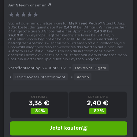
Auf Steam ansehen
★
★
★
★
★
Suchst du einen günstigen Key für
My Friend Pedro
? Stand 8 Aug.
2026 kostet der günstigste Key
2,40 €
bei Difmark. Wir vergleichen
37 Angebote aus 20 Shops mit einer Spanne von
2,40 €
bis
26,80 €
. In Keyshops liegt der niedrigste Preis bei 2,40 €, in
offiziellen Shops beginnt er bei 3,36 €. Bei so vielen Verkäufern
beträgt der Abstand zwischen den Extremen oft ein Vielfaches, die
Shopwahl wiegt hier also schwerer als das Warten auf einen Sale.
Auf dem PC kaufst du einen Key, den du in Steam oder einem
anderen Client aktivierst, und hier ist der Markt am breitesten, denn
über ein Viertel der Spiele hat ein Keyshop-Angebot.
Veröffentlichung: 20 Juni 2019
Devolver Digital
DeadToast Entertainment
Action
OFFICIAL
KEYSHOPS
3,36 €
2,40 €
-82%
-87%
Jetzt kaufen