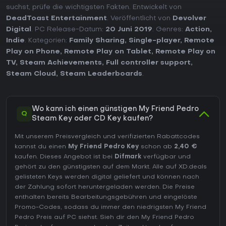
suchst, prüfe die wichtigsten Fakten. Entwickelt von
DeadToast Entertainment
. Veröffentlicht von
Devolver
Digital
. PC Release-Datum:
20 Juni 2019
. Genres:
Action
,
Indie
. Kategorien:
Family Sharing
,
Single-player
,
Remote
Play on Phone
,
Remote Play on Tablet
,
Remote Play on
TV
,
Steam Achievements
,
Full controller support
,
Steam Cloud
,
Steam Leaderboards
.
Wo kann ich einen günstigen My Friend Pedro
Q
Steam Key oder CD Key kaufen?
Mit unserem Preisvergleich und verifizierten Rabattcodes
kannst du einen
My Friend Pedro Key
schon ab
2,40 €
kaufen. Dieses Angebot ist bei
Difmark
verfügbar und
gehört zu den günstigsten auf dem Markt. Alle auf XD.deals
gelisteten Keys werden digital geliefert und können nach
der Zahlung sofort heruntergeladen werden. Die Preise
enthalten bereits Bearbeitungsgebühren und eingelöste
Promo-Codes, sodass du immer den niedrigsten My Friend
Pedro Preis auf
PC
siehst. Sieh dir den
My Friend Pedro