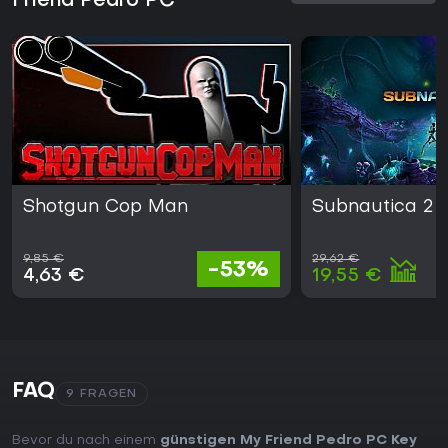
Friend Pedro PC
Shotgun Cop Man
Subnautica 2
9,85 €
29,62 €
-53%
4,63 €
19,55 €
FAQ
9 FRAGEN
Bevor du nach einem
günstigen My Friend Pedro PC Key