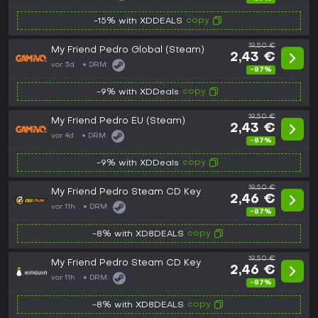
copy
-15% with XDDEALS
19,50 €
My Friend Pedro Global (Steam)
2,43 €
vor 3d
DRM:
-87%
copy
-9% with XDDeals
19,50 €
My Friend Pedro EU (Steam)
2,43 €
vor 4d
DRM:
-87%
copy
-9% with XDDeals
19,50 €
My Friend Pedro Steam CD Key
2,46 €
vor 11h
DRM:
-87%
copy
-8% with XD8DEALS
19,50 €
My Friend Pedro Steam CD Key
2,46 €
vor 11h
DRM:
-87%
copy
-8% with XD8DEALS