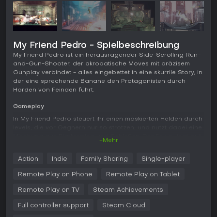
My Friend Pedro - Spielbeschreibung
My Friend Pedro ist ein herausragender Side-Scrolling Run-
and-Gun-Shooter, der akrobatische Moves mit präzisem
Gunplay verbindet - alles eingebettet in eine skurrile Story, in
der eine sprechende Banane den Protagonisten durch
Horden von Feinden führt.
Gameplay
In My Friend Pedro steuert ihr einen maskierten Helden durch
levels, die vor Gegnern nur so strotzen, und nutzt dabei eine
Mischung aus Platforming und Schießen. Der Fokus liegt auf
+Mehr
fließenden Bewegungen: Wall Jumps, Rollen und Schaukeln
an Seilen helfen euch, die Umgebung zu meistern. Ein
Action
Indie
Family Sharing
Single-player
Highlight ist die Slow-Motion-Fähigkeit, mit der ihr euch in
der Luft dreht und mit beiden Händen unabhängig zielt -
Remote Play on Phone
Remote Play on Tablet
perfekt für Split Aiming. So entstehen kreative Kills, etwa
durch Ricochets von Bratpfannen auf versteckte Feinde. Im
Remote Play on TV
Steam Achievements
Kampf geht's darum, den Score-Multiplier durch schnelle
Full controller support
Steam Cloud
Eliminierungen und stylische Combos hochzuhalten, wobei
Präzision und Schadensvermeidung belohnt werden.