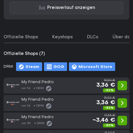
Preisverlauf anzeigen
Offizielle Shops
Keyshops
DLCs
Über das
Offizielle Shops (7)
DRM:
Steam
GOG
Microsoft Store
19,50 €
My Friend Pedro
3,36 €
vor 1d
DRM:
-82%
19,50 €
My Friend Pedro
3,36 €
vor 1d
DRM:
-82%
17,35 €
My Friend Pedro
~3,46 €
vor 4h
DRM:
-80%
19,54 €