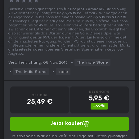
★
★
★
★
★
Suchst du einen günstigen Key für
Project Zomboid
? Stand 6 Aug.
2026 kostet der günstigste Key
5,95 €
bei Difmark. Wir vergleichen
37 Angebote aus 12 Shops mit einer Spanne von
5,95 €
bis
91,37 €
.
In Keyshops liegt der niedrigste Preis bei 5,95 €, in offiziellen Shops
beginnt er bei 25,49 €. Bei so vielen Verkäufern beträgt der Abstand
zwischen den Extremen oft ein Vielfaches, die Shopwahl wiegt hier
also schwerer als das Warten auf einen Sale. Dieses Spiel war
schon günstiger, an 95% der Tage mit Daten. Ein Preisalarm meldet
dir den nächsten Rückgang. Auf dem PC kaufst du einen Key, den du
in Steam oder einem anderen Client aktivierst, und hier ist der Markt
am breitesten, denn über ein Viertel der Spiele hat ein Keyshop-
Angebot.
Veröffentlichung: 08 Nov. 2013
The Indie Stone
The Indie Stone
Indie
KEYSHOPS
OFFICIAL
5,95 €
25,49 €
-69%
Jetzt kaufen
In Keyshops war es an 95% der Tage mit Daten günstiger.