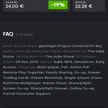
29,63 €
89,12 €
-19%
24,00 €
22,28 €
FAQ
9 FRAGEN
Bevor du nach einem
günstigen Project Zomboid PC Key
suchst, prüfe die wichtigsten Fakten. Entwickelt von
The Indie
Stone
. Veröffentlicht von
The Indie Stone
. PC Release-
Datum:
08 Nov. 2013
. Genres:
Indie
,
RPG
,
Simulation
,
Early
Access
. Kategorien:
Multi-player
,
PvP
,
Online PvP
,
Remote Play Together
,
Family Sharing
,
Co-op
,
Steam
Trading Cards
,
Steam Workshop
,
Single-player
,
Cross-
Platform Multiplayer
,
Steam Cloud
,
Shared/Split
Screen Co-op
,
Shared/Split Screen
,
Online Co-op
,
Partial Controller Support
.