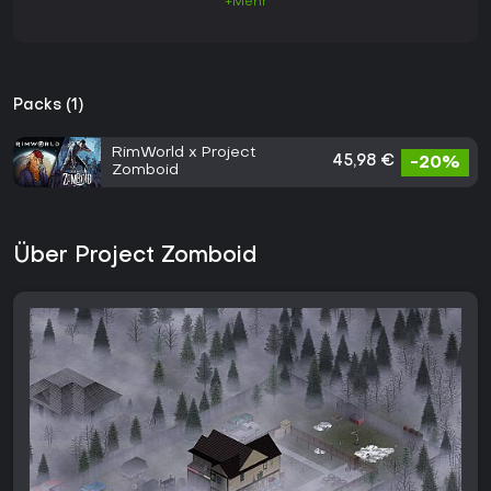
+Mehr
Packs (1)
RimWorld x Project
45,98 €
-20%
Zomboid
Über Project Zomboid