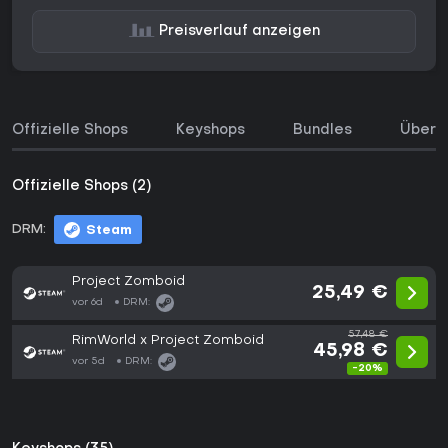
Preisverlauf anzeigen
Offizielle Shops
Keyshops
Bundles
Über d
Offizielle Shops (2)
DRM:
Steam
Project Zomboid
25,49 €
vor 6d
DRM:
57,48 €
RimWorld x Project Zomboid
45,98 €
vor 5d
DRM:
-20%