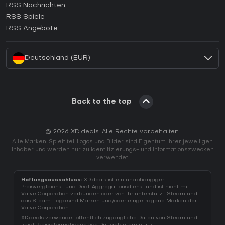
RSS Nachrichten
Wie aktiviert man einen Ubisoft Connect CD Key?
RSS Spiele
Wie aktiviert man einen EA App CD Key?
RSS Angebote
Wie aktiviert man einen Battle.net CD Key?
Deutschland (EUR)
Back to the top
© 2026 XD.deals. Alle Rechte vorbehalten.
Alle Marken, Spieltitel, Logos und Bilder sind Eigentum ihrer jeweiligen
Inhaber und werden nur zu Identifizierungs- und Informationszwecken
verwendet.
Haftungsausschluss:
XD.deals ist ein unabhängiger
Preisvergleichs- und Deal-Aggregationsdienst und ist nicht mit
Valve Corporation verbunden oder von ihr unterstützt. Steam und
das Steam-Logo sind Marken und/oder eingetragene Marken der
Valve Corporation.
XD.deals verwendet öffentlich zugängliche Daten von Steam und