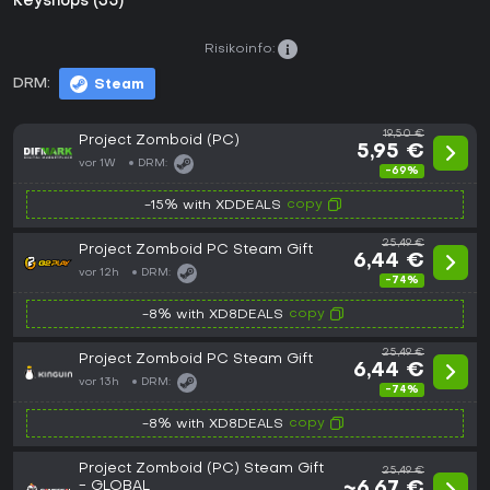
Keyshops (35)
Risikoinfo:
DRM:
Steam
19,50 €
Project Zomboid (PC)
5,95 €
vor 1W
DRM:
-69%
copy
-15% with XDDEALS
25,49 €
Project Zomboid PC Steam Gift
6,44 €
vor 12h
DRM:
-74%
copy
-8% with XD8DEALS
25,49 €
Project Zomboid PC Steam Gift
6,44 €
vor 13h
DRM:
-74%
copy
-8% with XD8DEALS
Project Zomboid (PC) Steam Gift
25,49 €
- GLOBAL
~6,67 €