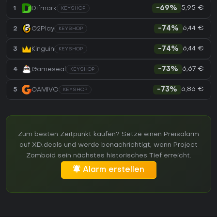
5,95 €
1
Difmark
-69%
KEYSHOP
6,44 €
2
G2Play
-74%
KEYSHOP
6,44 €
3
Kinguin
-74%
KEYSHOP
6,67 €
4
Gameseal
-73%
KEYSHOP
6,86 €
5
GAMIVO
-73%
KEYSHOP
Zum besten Zeitpunkt kaufen? Setze einen Preisalarm
auf XD.deals und werde benachrichtigt, wenn Project
Zomboid sein nächstes historisches Tief erreicht.
Alarm erstellen