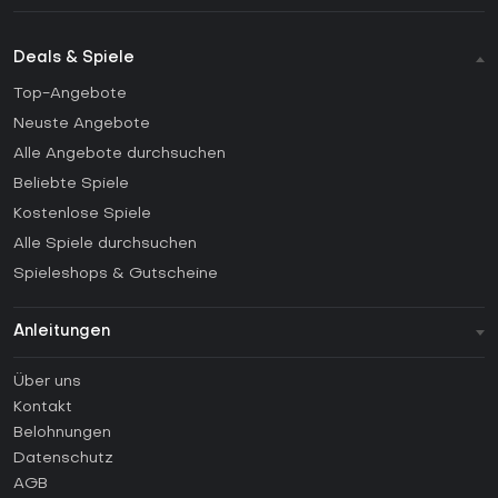
Deals & Spiele
Top-Angebote
Neuste Angebote
Alle Angebote durchsuchen
Beliebte Spiele
Kostenlose Spiele
Alle Spiele durchsuchen
Spieleshops & Gutscheine
Anleitungen
FAQ
Über uns
Anleitungen
Kontakt
Wie aktiviert man einen Steam CD Key?
Belohnungen
Wie aktiviert man einen Epic Games CD Key?
Datenschutz
AGB
Wie aktiviert man einen GOG CD Key?