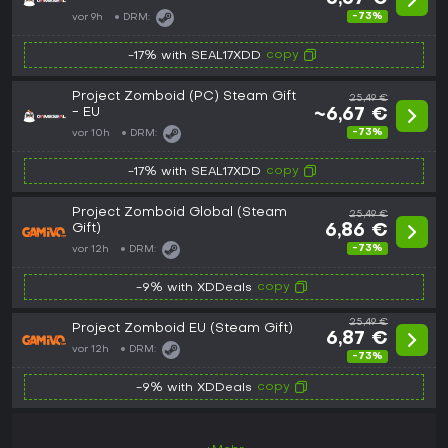
-73%
vor 9h
DRM:
copy
-17% with SEAL17XDD
Project Zomboid (PC) Steam Gift
25,49 €
- EU
~6,67 €
-73%
vor 10h
DRM:
copy
-17% with SEAL17XDD
Project Zomboid Global (Steam
25,49 €
Gift)
6,86 €
-73%
vor 12h
DRM:
copy
-9% with XDDeals
25,49 €
Project Zomboid EU (Steam Gift)
6,87 €
vor 12h
DRM:
-73%
copy
-9% with XDDeals