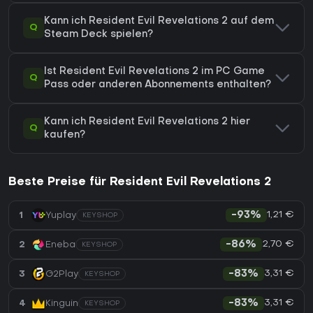
Kann ich Resident Evil Revelations 2 auf dem
Q
Steam Deck spielen?
Ist Resident Evil Revelations 2 im PC Game
Q
Pass oder anderen Abonnements enthalten?
Kann ich Resident Evil Revelations 2 hier
Q
kaufen?
Beste Preise für Resident Evil Revelations 2
1,21 €
1
Yuplay
-93%
KEYSHOP
2,70 €
2
Eneba
-86%
KEYSHOP
3,31 €
3
G2Play
-83%
KEYSHOP
3,31 €
4
Kinguin
-83%
KEYSHOP