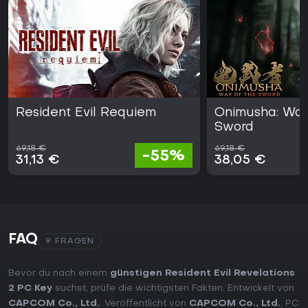
Resident Evil Requiem
Onimusha: Way
Sword
69,18 €
69,18 €
-55%
31,13 €
38,05 €
FAQ
9 FRAGEN
Bevor du nach einem
günstigen Resident Evil Revelations
2 PC Key
suchst, prüfe die wichtigsten Fakten. Entwickelt von
CAPCOM Co., Ltd.
. Veröffentlicht von
CAPCOM Co., Ltd.
. PC