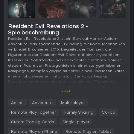
Resident Evil Revelations 2 -
Spielbeschreibung
Resident Evil Revelations 2 ist ein Survival-Horror-Action-
Adventure, das spannende Erkundung mit Koop-Mechaniken
verbindet. Erschienen 2015, begleitet der Titel zentrale
Figuren aus der Resident Evil-Reihe auf einer mysteriösen
Insel voller Biohazards und unbekannter Gefahren. Spieler
steuern Paare von Protagonisten in einer storygetriebenen
Kampagne, kämpfen gegen mutierte Feinde und lösen Rätsel
in einer abgelegenen Haftanstalt. Der Fokus liegt auf
Ressourcenmanagement und strategischem Teamwork -
ideal für Fans der Serie, die atmosphärischen Horror mit
+Mehr
Action-Elementen wollen.
Gameplay
Action
Adventure
Multi-player
Im Kern von Resident Evil Revelations 2 stehen Third-Person-
Remote Play Together
Family Sharing
Co-op
Shooting und Erkundung im Survival-Horror-Setting. In jedem
Szenario wechseln Spieler zwischen zwei Charakteren:
Steam Trading Cards
Single-player
Claire Redfield übernimmt den Kampf mit Schusswaffen,
Remote Play on Phone
Remote Play on Tablet
während Moira Burton mit der Taschenlampe verborgene