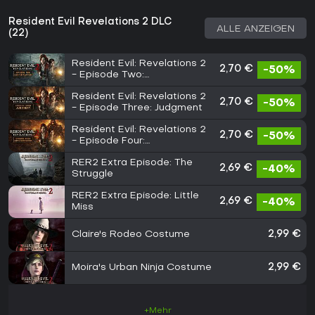
Resident Evil Revelations 2 DLC
ALLE ANZEIGEN
(22)
Resident Evil: Revelations 2
2,70 €
-50%
- Episode Two:
Contemplation
Resident Evil: Revelations 2
2,70 €
-50%
- Episode Three: Judgment
Resident Evil: Revelations 2
2,70 €
-50%
- Episode Four:
Metamorphosis
RER2 Extra Episode: The
2,69 €
-40%
Struggle
RER2 Extra Episode: Little
2,69 €
-40%
Miss
Claire's Rodeo Costume
2,99 €
Moira's Urban Ninja Costume
2,99 €
+Mehr