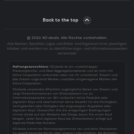
Back to the top
© 2026 XD.deals. Alle Rechte vorbehalten.
Alle Marken, Spieltitel, Logos und Bilder sind Eigentum ihrer jeweiligen
Inhaber und werden nur zu Identifizierungs- und Informationszwecken
verwendet.
Haftungsausschluss:
XD.deals ist ein unabhängiger
Preisvergleichs- und Deal-Aggregationsdienst und ist nicht mit
Valve Corporation verbunden oder von ihr unterstützt. Steam und
das Steam-Logo sind Marken und/oder eingetragene Marken der
Valve Corporation.
XD.deals verwendet öffentlich zugängliche Daten von Steam und
zeigt Preisinformationen von Drittanbietern nur zu
Informationszwecken an. Wir verkaufen keine Produkte oder
digitalen Keys und übernehmen keine Gewähr für die Richtigkeit,
Verfügbarkeit oder Gültigkeit der angezeigten Angebote oder
digitalen Keys. Überprüfen Sie die endgültigen Bedingungen
immer direkt auf der Website des Shops, bevor Sie einen Kauf
tätigen. Jeder Kauf digitaler Keys bei Drittanbietern erfolgt auf
eigenes Risiko des Nutzers.
XD.deals nimmt an Partnerprogrammen teil und kann Provisionen
für qualifizierende Käufe über unsere Links erhalten. Als Amazon-