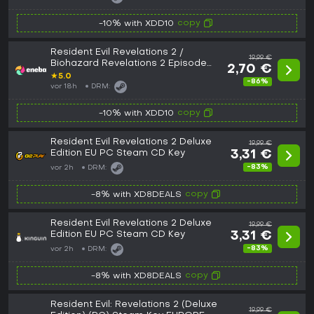
copy
-10% with XDD10
Resident Evil Revelations 2 /
19,99 €
Biohazard Revelations 2 Episode
2,70 €
Two: Contemplation (DLC) Steam
★
5.0
-86%
Key (PC) GLOBAL
vor 18h
DRM:
copy
-10% with XDD10
Resident Evil Revelations 2 Deluxe
19,99 €
Edition EU PC Steam CD Key
3,31 €
-83%
vor 2h
DRM:
copy
-8% with XD8DEALS
Resident Evil Revelations 2 Deluxe
19,99 €
Edition EU PC Steam CD Key
3,31 €
-83%
vor 2h
DRM:
copy
-8% with XD8DEALS
Resident Evil: Revelations 2 (Deluxe
19,99 €