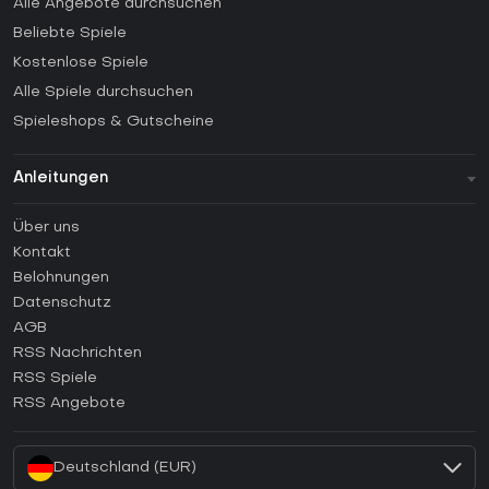
Alle Angebote durchsuchen
Beliebte Spiele
Kostenlose Spiele
Alle Spiele durchsuchen
Spieleshops & Gutscheine
Anleitungen
FAQ
Über uns
Anleitungen
Kontakt
Wie aktiviert man einen Steam CD Key?
Belohnungen
Wie aktiviert man einen Epic Games CD Key?
Datenschutz
AGB
Wie aktiviert man einen GOG CD Key?
RSS Nachrichten
Wie aktiviert man einen Ubisoft Connect CD Key?
RSS Spiele
Wie aktiviert man einen EA App CD Key?
RSS Angebote
Wie aktiviert man einen Battle.net CD Key?
Deutschland (EUR)