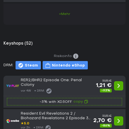
+Mehr
Keyshops (52)
Risikoinfo:
DRM:
Steam
Nintendo eShop
RER2/BHR2 Episode One: Penal
19,99 €
Colony
1,21 €
-93%
vor 4W
DRM:
copy
-3% with XD3OFF
Resident Evil Revelations 2 /
19,99 €
Biohazard Revelations 2 Episode 3:
2,70 €
Judgment (DLC) Steam (PC) Key
★
5.0
-86%
GLOBAL
vor 3h
DRM: