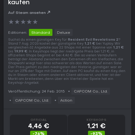
kaufen
Auf Steam ansehen
★
★
★
★
★
Editionen:
Standard
Deluxe
Suchst du einen günstigen Key für
Resident Evil Revelations 2
?
Stand 7 Aug. 2026 kostet der günstigste Key
1,21 €
bei Yuplay. Wir
vergleichen 62 Angebote aus 22 Shops mit einer Spanne von
1,21 €
bis
19,99 €
. In Keyshops liegt der niedrigste Preis bei 1,21 €, in
offiziellen Shops beginnt er bei 4,46 €. Bei so vielen Verkäufern
beträgt der Abstand zwischen den Extremen oft ein Vielfaches, die
Shopwahl wiegt hier also schwerer als das Warten auf einen Sale.
Der Preis gehört zu den niedrigsten der Historie, günstiger war er
nur an 23% der Tage mit Daten. Auf dem PC kaufst du einen Key, den
du in Steam oder einem anderen Client aktivierst, und hier ist der
Markt am breitesten, denn über ein Viertel der Spiele hat ein
Keyshop-Angebot.
Veröffentlichung: 24 Feb. 2015
CAPCOM Co., Ltd.
CAPCOM Co., Ltd.
Action
OFFICIAL
KEYSHOPS
4,46 €
1,21 €
-76%
-93%