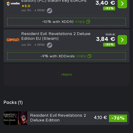
Edition) (PC) Steam Key EUROPE
3,40 €
★
5.0
-82%
vor 3h
DRM:
copy
-10% with XDD10
Resident Evil: Revelations 2 Deluxe
19,99 €
Edition EU (Steam)
3,84 €
-80%
vor 2h
DRM:
copy
-9% with XDDeals
+Mehr
Packs (1)
Resident Evil Revelations 2
4,10 €
-76%
Deluxe Edition