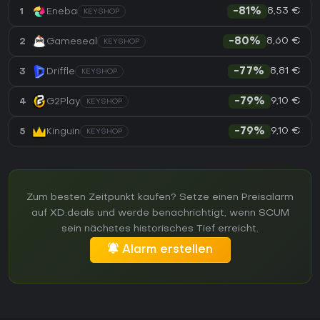
8,53 €
1
Eneba
-81%
KEYSHOP
8,60 €
2
Gameseal
-80%
KEYSHOP
8,81 €
3
Driffle
-77%
KEYSHOP
9,10 €
4
G2Play
-79%
KEYSHOP
9,10 €
5
Kinguin
-79%
KEYSHOP
Zum besten Zeitpunkt kaufen? Setze einen Preisalarm
auf XD.deals und werde benachrichtigt, wenn SCUM
sein nächstes historisches Tief erreicht.
Alarm erstellen