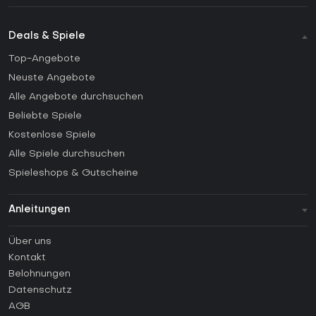
Deals & Spiele
Top-Angebote
Neuste Angebote
Alle Angebote durchsuchen
Beliebte Spiele
Kostenlose Spiele
Alle Spiele durchsuchen
Spieleshops & Gutscheine
Anleitungen
FAQ
Über uns
Anleitungen
Kontakt
Wie aktiviert man einen Steam CD Key?
Belohnungen
Wie aktiviert man einen Epic Games CD Key?
Datenschutz
AGB
Wie aktiviert man einen GOG CD Key?