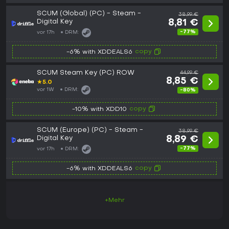
SCUM (Global) (PC) - Steam -
38,99 €
Digital Key
8,81 €
-77%
vor 17h
DRM:
copy
-6% with XDDEALS6
SCUM Steam Key (PC) ROW
44,99 €
8,85 €
★
5.0
vor 1W
DRM:
-80%
copy
-10% with XDD10
SCUM (Europe) (PC) - Steam -
38,99 €
Digital Key
8,89 €
-77%
vor 17h
DRM:
copy
-6% with XDDEALS6
+Mehr