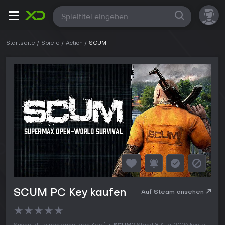
Alle
Startseite
Spiele
Action
SCUM
SCUM PC Key kaufen
Auf Steam ansehen
★
★
★
★
★