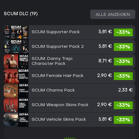
SCUM DLC (19)
ALLE ANZEIGEN
SCUM Supporter Pack
5,81 €
-33%
SCUM Supporter Pack 2
5,81 €
-33%
SCUM: Danny Trejo
8,71 €
-33%
Character Pack
SCUM Female Hair Pack
2,90 €
-33%
SCUM Charms Pack
2,33 €
SCUM Weapon Skins Pack
2,90 €
-33%
SCUM Vehicle Skins Pack
5,81 €
-33%
+Mehr