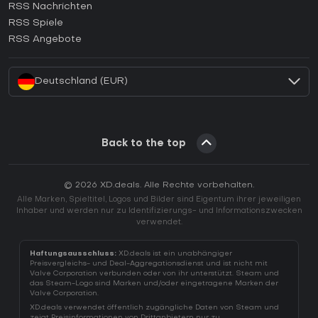
RSS Nachrichten
Wie aktiviert man einen Ubisoft Connect CD Key?
RSS Spiele
Wie aktiviert man einen EA App CD Key?
RSS Angebote
Wie aktiviert man einen Battle.net CD Key?
Deutschland (EUR)
Back to the top
© 2026 XD.deals. Alle Rechte vorbehalten.
Alle Marken, Spieltitel, Logos und Bilder sind Eigentum ihrer jeweiligen
Inhaber und werden nur zu Identifizierungs- und Informationszwecken
verwendet.
Haftungsausschluss:
XD.deals ist ein unabhängiger
Preisvergleichs- und Deal-Aggregationsdienst und ist nicht mit
Valve Corporation verbunden oder von ihr unterstützt. Steam und
das Steam-Logo sind Marken und/oder eingetragene Marken der
Valve Corporation.
XD.deals verwendet öffentlich zugängliche Daten von Steam und
zeigt Preisinformationen von Drittanbietern nur zu