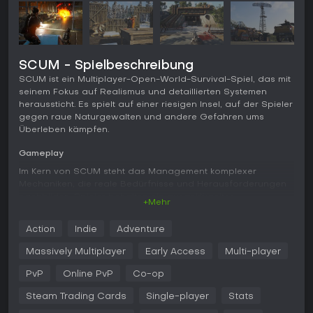
SCUM - Spielbeschreibung
SCUM ist ein Multiplayer-Open-World-Survival-Spiel, das mit
seinem Fokus auf Realismus und detaillierten Systemen
heraussticht. Es spielt auf einer riesigen Insel, auf der Spieler
gegen raue Naturgewalten und andere Gefahren ums
Überleben kämpfen.
Gameplay
Im Kern von SCUM steht das Management komplexer
Mechaniken, die reale Bedürfnisse und Herausforderungen
nachbilden. Spieler behalten ein ausgeklügeltes
+Mehr
Stoffwechsel-System im Blick - nicht nur Hunger und Durst,
sondern auch den Nährwert von Nahrung und Getränken,
Action
Indie
Adventure
um Gesundheit und Leistung zu halten. Das mündet in einem
RPG-ähnlichen Fortschritt, bei dem Attribute und Skills durch
Massively Multiplayer
Early Access
Multi-player
Taten und Ernährung wachsen.
PvP
Online PvP
Co-op
Kampf und Erkundung erfordern Pflege der Ausrüstung:
Waffen klemmen bei Vernachlässigung, Kleidung nutzt sich
Steam Trading Cards
Single-player
Stats
ab und beeinträchtigt die Beweglichkeit. Crafting ist zentral -