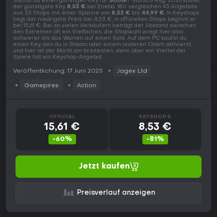
Suchst du einen günstigen Key für
SCUM
? Stand 8 Aug. 2026 kostet
der günstigste Key
8,53 €
bei Eneba. Wir vergleichen 45 Angebote
aus 23 Shops mit einer Spanne von
8,53 €
bis
44,99 €
. In Keyshops
liegt der niedrigste Preis bei 8,53 €, in offiziellen Shops beginnt er
bei 15,61 €. Bei so vielen Verkäufern beträgt der Abstand zwischen
den Extremen oft ein Vielfaches, die Shopwahl wiegt hier also
schwerer als das Warten auf einen Sale. Auf dem PC kaufst du
einen Key, den du in Steam oder einem anderen Client aktivierst,
und hier ist der Markt am breitesten, denn über ein Viertel der
Spiele hat ein Keyshop-Angebot.
Veröffentlichung: 17 Juni 2025
Jagex Ltd
Gamepires
Action
OFFICIAL
KEYSHOPS
15,61 €
8,53 €
-60%
-81%
Jetzt kaufen
Preisverlauf anzeigen