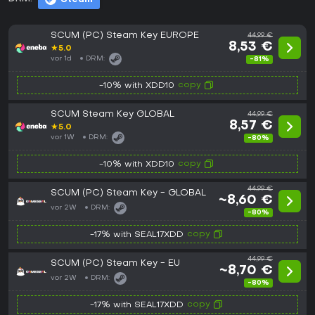
SCUM (PC) Steam Key EUROPE
44,99 €
8,53 €
★
5.0
vor 1d
DRM:
-81%
copy
-10% with XDD10
SCUM Steam Key GLOBAL
44,99 €
8,57 €
★
5.0
vor 1W
DRM:
-80%
copy
-10% with XDD10
44,99 €
SCUM (PC) Steam Key - GLOBAL
~8,60 €
vor 2W
DRM:
-80%
copy
-17% with SEAL17XDD
44,99 €
SCUM (PC) Steam Key - EU
~8,70 €
vor 2W
DRM:
-80%
copy
-17% with SEAL17XDD