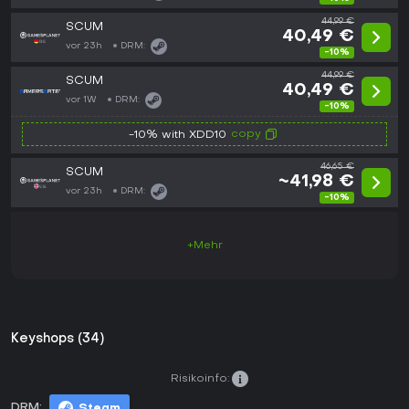
44,99 €
SCUM
40,49 €
vor 23h
DRM:
-10%
44,99 €
SCUM
40,49 €
vor 1W
DRM:
-10%
copy
-10% with XDD10
46,65 €
SCUM
~41,98 €
vor 23h
DRM:
-10%
+Mehr
Keyshops (34)
Risikoinfo:
DRM:
Steam