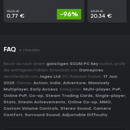
19,25 €
29,91 €
-96%
0,77 €
20,34 €
FAQ
9 FRAGEN
Bevor du nach einem
günstigen SCUM PC Key
suchst, prüfe
die wichtigsten Fakten. Entwickelt von
Gamepires
.
Veröffentlicht von
Jagex Ltd
. PC Release-Datum:
17 Juni
2025
. Genres:
Action
,
Indie
,
Adventure
,
Massively
Multiplayer
,
Early Access
. Kategorien:
Multi-player
,
PvP
,
Online PvP
,
Co-op
,
Steam Trading Cards
,
Single-player
,
Stats
,
Steam Achievements
,
Online Co-op
,
MMO
,
Custom Volume Controls
,
Stereo Sound
,
Camera
Comfort
,
Surround Sound
,
Adjustable Difficulty
.