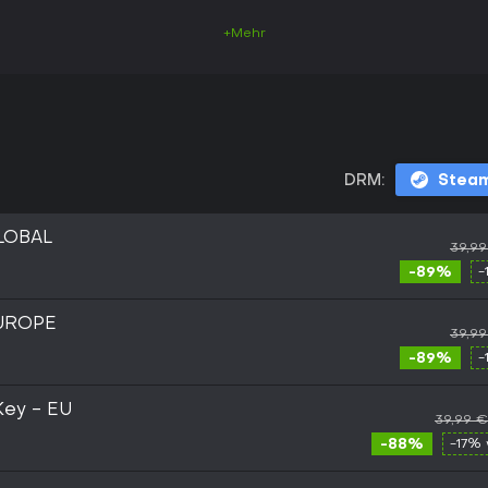
+Mehr
DRM:
Stea
GLOBAL
39,99
-89%
-
EUROPE
39,99
-89%
-
Key - EU
39,99 €
-88%
-17% 