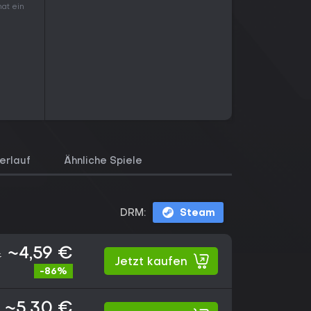
hat ein
erlauf
Ähnliche Spiele
DRM:
Steam
~4,59 €
€
Jetzt kaufen
-86%
~5,30 €