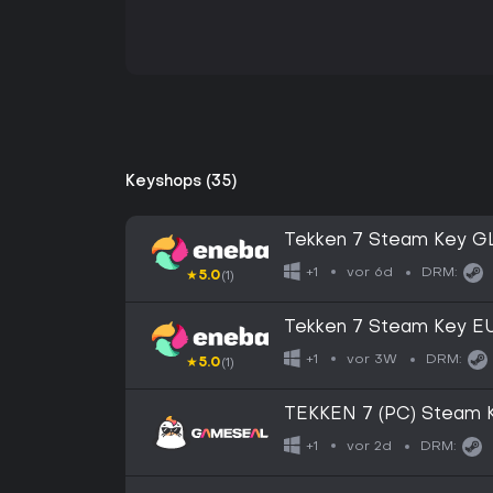
Keyshops (35)
Tekken 7 Steam Key 
vor 6d
+1
DRM:
★
5.0
(1)
Tekken 7 Steam Key 
vor 3W
+1
DRM:
★
5.0
(1)
TEKKEN 7 (PC) Steam 
vor 2d
+1
DRM: