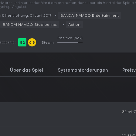
tivierst, und hier ist der Markt am breitesten, denn über ein Viertel der Spiele 
yshop-Angebot.
röffentlichung: 01 Juni 2017
BANDAI NAMCO Entertainment
BANDAI NAMCO Studios Inc.
Action
Positive
(66k)
tacritic:
82
6.9
Steam:
Über das Spiel
Systemanforderungen
Preisv
34,64 
40,81 €