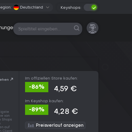
egion:
Deutschland
Keyshops:
Alle Plattformen
nungen
Im offiziellen Store kaufen:
sehen
-86%
4,59 €
Im Keyshop kaufen:
-89%
4,28 €
tigste
ne von
en Shops
n
Preisverlauf anzeigen
en auf
n Client