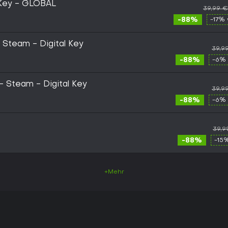
Key - GLOBAL
39,99 €
-88%
-17% 
- Steam - Digital Key
39,9
-88%
-6% 
- Steam - Digital Key
39,9
-88%
-6% 
39,9
-88%
-15
+Mehr