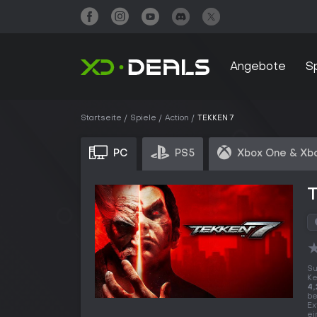
Angebote
S
Startseite
Spiele
Action
TEKKEN 7
PC
PS5
Xbox One & Xbo
Su
K
4,
be
Ex
ei