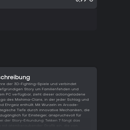
5,99 €
schreibung
enre der 3D-Fighting-Spiele und verbindet
tiefgründigen Story um Familienfehden und
em PC verfügbar, zieht dieser actiongeladene
 Saga des Mishima-Clans, in der jeder Schlag und
nd Ehrgeiz enthüllt. Mit Wurzeln im Arcade-
ategische Tiefe durch innovative Mechaniken, die
zugänglich für Einsteiger, anspruchsvoll für
bei der Story-Erkundung: Tekken 7 fängt das
 mit atemberaubender Grafik ein, die von