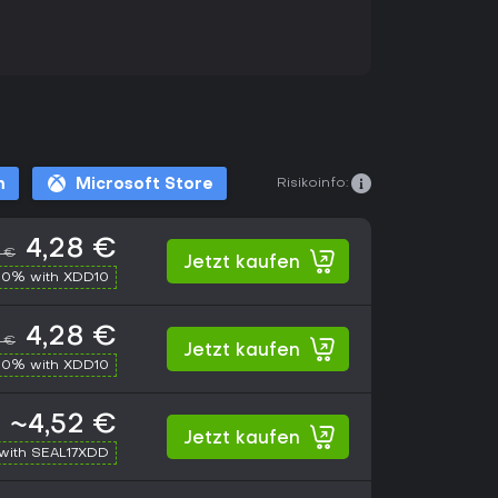
Risikoinfo:
m
Microsoft Store
4,28 €
 €
Jetzt kaufen
10% with XDD10
4,28 €
 €
Jetzt kaufen
10% with XDD10
~4,52 €
Jetzt kaufen
with SEAL17XDD