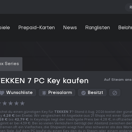
R
piele
Prepaid-Karten
News
Ranglisten
Beloh
x Series
TEKKEN 7 PC Key kaufen
Auf Steam an
Wunschliste
Preisalarm
Besitzt
★
★
★
★
★
chst du einen günstigen Key für
TEKKEN 7
? Stand 6 Aug. 2026 kostet der güns
ey
4,28 €
bei Eneba. Wir vergleichen 44 Angebote aus 21 Shops mit einer Span
28 €
bis
42,79 €
. In Keyshops liegt der niedrigste Preis bei 4,28 €, in offiziell
ginnt er bei 4,59 €. Bei so vielen Verkäufern beträgt der Abstand zwischen de
tremen oft ein Vielfaches, die Shopwahl wiegt hier also schwerer als das Wart
nen Sale. Auf dem PC kaufst du einen Key, den du in Steam oder einem andere