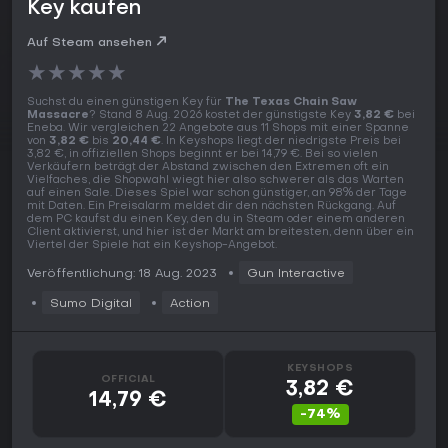
Key kaufen
Auf Steam ansehen
★
★
★
★
★
Suchst du einen günstigen Key für
The Texas Chain Saw
Massacre
? Stand 8 Aug. 2026 kostet der günstigste Key
3,82 €
bei
Eneba. Wir vergleichen 22 Angebote aus 11 Shops mit einer Spanne
von
3,82 €
bis
20,44 €
. In Keyshops liegt der niedrigste Preis bei
3,82 €, in offiziellen Shops beginnt er bei 14,79 €. Bei so vielen
Verkäufern beträgt der Abstand zwischen den Extremen oft ein
Vielfaches, die Shopwahl wiegt hier also schwerer als das Warten
auf einen Sale. Dieses Spiel war schon günstiger, an 98% der Tage
mit Daten. Ein Preisalarm meldet dir den nächsten Rückgang. Auf
dem PC kaufst du einen Key, den du in Steam oder einem anderen
Client aktivierst, und hier ist der Markt am breitesten, denn über ein
Viertel der Spiele hat ein Keyshop-Angebot.
Veröffentlichung: 18 Aug. 2023
Gun Interactive
Sumo Digital
Action
KEYSHOPS
OFFICIAL
3,82 €
14,79 €
-74%