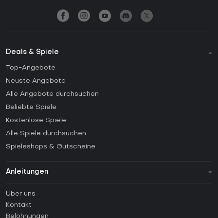
Deals & Spiele
Top-Angebote
Neuste Angebote
Alle Angebote durchsuchen
Beliebte Spiele
Kostenlose Spiele
Alle Spiele durchsuchen
Spieleshops & Gutscheine
Anleitungen
FAQ
Über uns
Anleitungen
Kontakt
Wie aktiviert man einen Steam CD Key?
Belohnungen