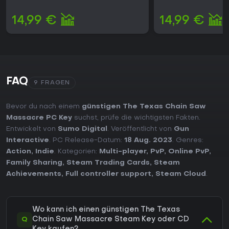
14,99 €
14,99 €
FAQ
9 FRAGEN
Bevor du nach einem
günstigen The Texas Chain Saw
Massacre PC Key
suchst, prüfe die wichtigsten Fakten.
Entwickelt von
Sumo Digital
. Veröffentlicht von
Gun
Interactive
. PC Release-Datum:
18 Aug. 2023
. Genres:
Action
,
Indie
. Kategorien:
Multi-player
,
PvP
,
Online PvP
,
Family Sharing
,
Steam Trading Cards
,
Steam
Achievements
,
Full controller support
,
Steam Cloud
.
Wo kann ich einen günstigen The Texas
Q
Chain Saw Massacre Steam Key oder CD