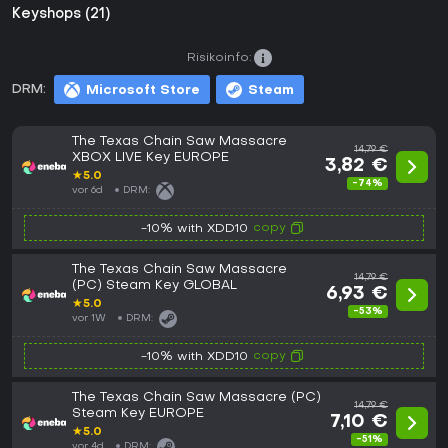
Keyshops (21)
Risikoinfo:
DRM:
Microsoft Store
Steam
The Texas Chain Saw Massacre
14,79 €
XBOX LIVE Key EUROPE
3,82 €
★
5.0
-74%
vor 6d
DRM:
copy
-10% with XDD10
The Texas Chain Saw Massacre
14,79 €
(PC) Steam Key GLOBAL
6,93 €
★
5.0
-53%
vor 1W
DRM:
copy
-10% with XDD10
The Texas Chain Saw Massacre (PC)
14,79 €
Steam Key EUROPE
7,10 €
★
5.0
-51%
vor 4d
DRM: