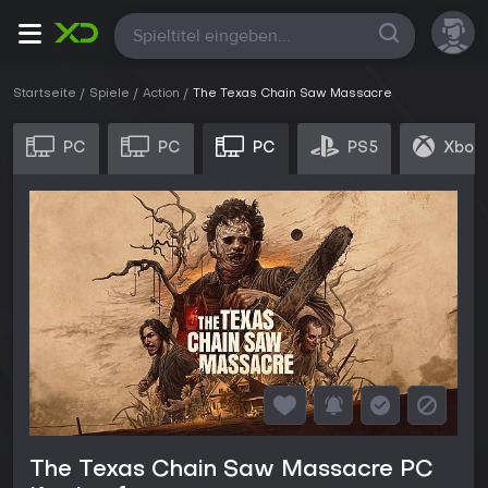
Alle
Startseite
Spiele
Action
The Texas Chain Saw Massacre
PC
PC
PC
PS5
Xbox 
The Texas Chain Saw Massacre PC