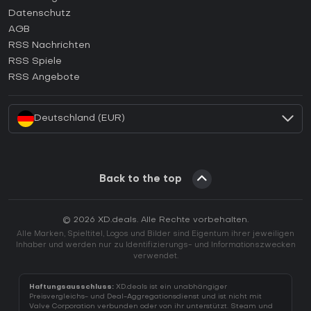
Wie aktiviert man einen Epic Games CD Key?
Datenschutz
AGB
Wie aktiviert man einen GOG CD Key?
RSS Nachrichten
Wie aktiviert man einen Ubisoft Connect CD Key?
RSS Spiele
Wie aktiviert man einen EA App CD Key?
RSS Angebote
Wie aktiviert man einen Battle.net CD Key?
Deutschland (EUR)
Back to the top
© 2026 XD.deals. Alle Rechte vorbehalten.
Alle Marken, Spieltitel, Logos und Bilder sind Eigentum ihrer jeweiligen
Inhaber und werden nur zu Identifizierungs- und Informationszwecken
verwendet.
Haftungsausschluss:
XD.deals ist ein unabhängiger
Preisvergleichs- und Deal-Aggregationsdienst und ist nicht mit
Valve Corporation verbunden oder von ihr unterstützt. Steam und