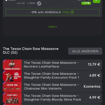
-47%
vor 3d
DRM:
copy
-8% with XD8DEALS
+Mehr
The Texas Chain Saw Massacre
ALLE ANZEIGEN
DLC (52)
The Texas Chain Saw Massacre -
15,79 €
Nicotero Leatherface
The Texas Chain Saw Massacre -
6,89 €
Slaughter Family Execution Pack 1
The Texas Chain Saw Massacre -
Kostenlos
Chainsaw Skin Variants
The Texas Chain Saw Massacre -
4,99 €
Slaughter Family Bloody Skins Pack