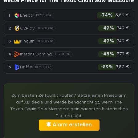
Beste Preise für The Texas Chain Saw Massacre
3,82 €
1
Eneba
-74%
KEYSHOP
7,49 €
2
G2Play
-49%
KEYSHOP
7,49 €
3
Kinguin
-49%
KEYSHOP
7,79 €
4
Instant Gaming
-48%
KEYSHOP
7,82 €
5
Driffle
-59%
KEYSHOP
Zum besten Zeitpunkt kaufen? Setze einen Preisalarm
auf XD.deals und werde benachrichtigt, wenn The
Texas Chain Saw Massacre sein nächstes historisches
Tief erreicht.
Alarm erstellen