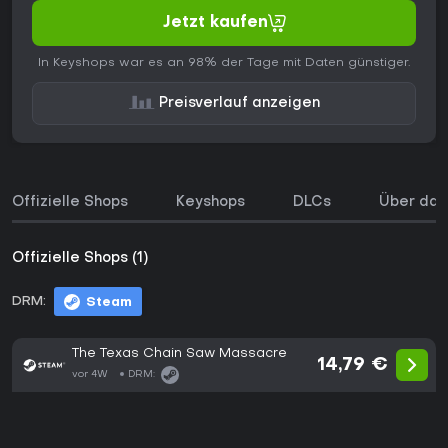
Jetzt kaufen
In Keyshops war es an 98% der Tage mit Daten günstiger.
Preisverlauf anzeigen
Offizielle Shops
Keyshops
DLCs
Über das
Offizielle Shops (1)
DRM:
Steam
The Texas Chain Saw Massacre
14,79 €
vor 4W
DRM: