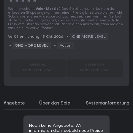
★
★
★
★
★
Wann erscheint
Valor Mortis
? Das Spiel ist noch in keinem der
erfassten Shops angekommen, einen Preis gibt es also bisher nicht.
Sobald die ersten Angebote auftauchen, zeichnen wir ihren Verlauf
ab dem Erscheinungstag auf, sodass du später siehst, wie sich der
Preis vom Start an bewegt hat. Richte einen Alarm ein, dann melden
wir uns zum Verkaufsstart.
Veröffentlichung: 13 Okt. 2026
ONE MORE LEVEL
ONE MORE LEVEL
Action
OFFICIAL
KEYSHOPS
Nicht verfügbar
Nicht verfügbar
Angebote
Über das Spiel
Systemanforderunge
Noch keine Angebote. Wir
informieren dich, sobald neue Preise