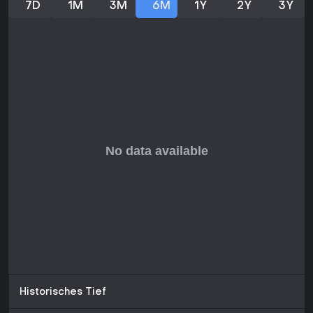
7D
1M
3M
6M
1Y
2Y
3Y
Historisches Tief