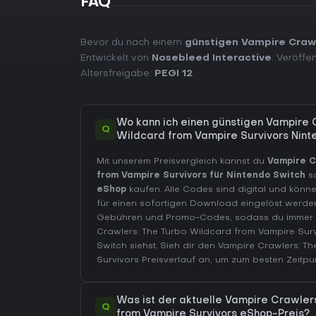
FAQ
Bevor du nach einem
günstigen Vampire Crawl
Entwickelt von
Nosebleed Interactive
. Veröffe
Altersfreigabe:
PEGI 12
.
Wo kann ich einen günstigen Vampire 
Q
Wildcard from Vampire Survivors Nint
Mit unserem Preisvergleich kannst du
Vampire C
from Vampire Survivors für Nintendo Switch
s
eShop
kaufen. Alle Codes sind digital und kön
für einen sofortigen Download eingelöst werden.
Gebühren und Promo-Codes, sodass du immer d
Crawlers: The Turbo Wildcard from Vampire Surv
Switch
siehst. Sieh dir den
Vampire Crawlers: Th
Survivors Preisverlauf
an, um zum besten Zeitpun
Was ist der aktuelle Vampire Crawler
Q
from Vampire Survivors eShop-Preis?