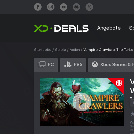
Angebote
S
Startseite
Spiele
Action
Vampire Crawlers: The Turbo 
PC
PS5
Xbox Series & 
V
W
N
Wo
Sw
eS