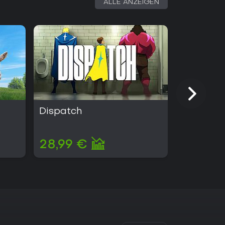
ALLE ANZEIGEN
Dispatch
MOUSE: P.
28,99 €
29,99 