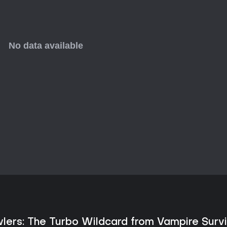
du zuschlägst.
Lohnt es sich?
Fans von roguelite Deckbuilder w
süchtig machenden Loop aus Co
ideal für schnelle Switch-Runde
und Vampire-Survivors-Fans feie
Kleine Bugs und UI-Krümel könnte
Kartenplay ohne Timer und Retro-
Preis. Genre-Neulinge entdecke
Komplexitätssteigerung.
wlers: The Turbo Wildcard from Vampire Surv