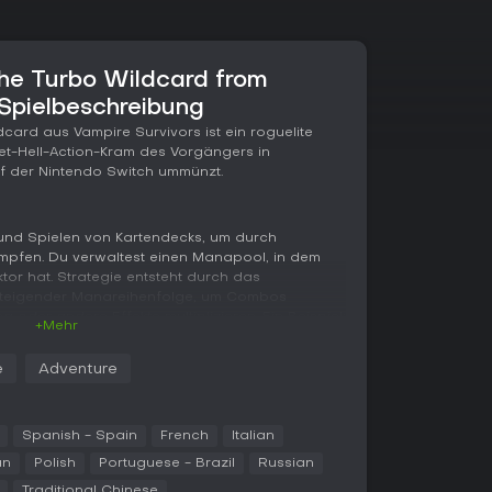
he Turbo Wildcard from
 Spielbeschreibung
card aus Vampire Survivors ist ein roguelite
let-Hell-Action-Kram des Vorgängers in
f der Nintendo Switch ummünzt.
n und Spielen von Kartendecks, um durch
mpfen. Du verwaltest einen Manapool, in dem
tor hat. Strategie entsteht durch das
 steigender Manareihenfolge, um Combos
oder andere Effekte multiplizieren. Ein Beispiel:
+Mehr
t von einer Ein-Mana-Knoblauch-Karte verdoppelt
e
Adventure
, indem du Karten zu stärkeren Varianten
ustern wie Runetracer plus Armor zu NO FUTURE.
, holst neue Karten und Upgrades, die Mana-
Spanish - Spain
French
Italian
Manawiederherstellung hinzufügen. Ohne Limits
an
Polish
Portuguese - Brazil
Russian
stand geht's rein um starke Combos und
Traditional Chinese