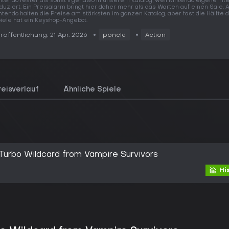
ntendo fester als sonst irgendwo in unserem Katalog, weil Nintendo eigene Tite
duziert. Ein Preisalarm bringt hier daher mehr als das Warten auf einen Sale. 
ntendo halten die Preise am stärksten im ganzen Katalog, aber fast die Hälfte 
iele hat ein Keyshop-Angebot.
röffentlichung: 21 Apr. 2026
poncle
Action
reisverlauf
Ähnliche Spiele
Turbo Wildcard from Vampire Survivors
Hi