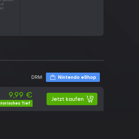
l selten
Auf
der
DRM:
Nintendo eShop
9,99 €
Jetzt kaufen
storisches Tief