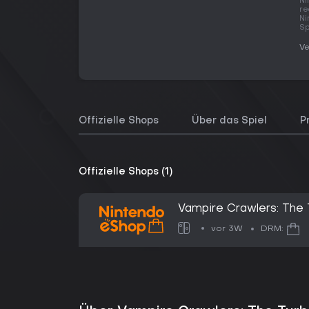
Ni
re
Ni
Sp
Ve
Offizielle Shops
Über das Spiel
P
Offizielle Shops (1)
Vampire Crawlers: The 
vor 3W
DRM: