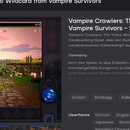
o Wildcard from Vampire Survivors
Vampire Crawlers: T
Vampire Survivors -
Vampire Crawlers: The Turbo Wild
Deckbuilding-Spiel, das den Bul
rundenbasiertes Kartenkampf au
Gameplay
Kern des Spiels ist das Erstelle
monstergefüllte Dungeons zu kä
jede Karte einen festen Kostenfak
Aneinanderreihen der Karten in
auszulösen, die Schaden, Rüstung 
Eine Null-Mana-Peitsche gefolg
die Wirkung des Knoblauchs.
Action
Strategy
Indi
Evolutions sorgen für mehr Tiefe
kombinierst - nach bewährten M
Während der Runs levelst du auf
Oberfläche:
German
English
Kosten senken oder Effekte wie 
Japanese
Kore
bei Handgröße oder Manahöchst
Simplified Chinese