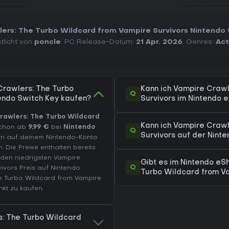
ers: The Turbo Wildcard from Vampire Survivors Nintendo 
ntlicht von
poncle
. PC Release-Datum:
21 Apr. 2026
. Genres:
Act
Crawlers: The Turbo
Kann ich Vampire Crawl
Q
endo Switch Key kaufen?
Survivors im Nintendo 
rawlers: The Turbo Wildcard
Kann ich Vampire Crawl
chon ab
9,99 €
bei
Nintendo
Q
Survivors auf der Ninte
nen auf deinem Nintendo-Konto
 Die Preise enthalten bereits
en niedrigsten Vampire
Gibt es im Nintendo eS
Q
ivors Preis auf
Nintendo
Turbo Wildcard from Va
e Turbo Wildcard from Vampire
kt zu kaufen.
s: The Turbo Wildcard