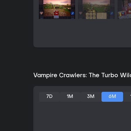
Vampire Crawlers: The Turbo Wil
7D
1M
3M
6M