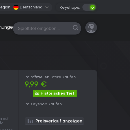
egion:
Deutschland
Keyshops:
Alle Plattformen
nungen
Im offiziellen Store kaufen:
9,99 €
Historisches Tief
Im Keyshop kaufen:
rs
auf
Preisverlauf anzeigen
do