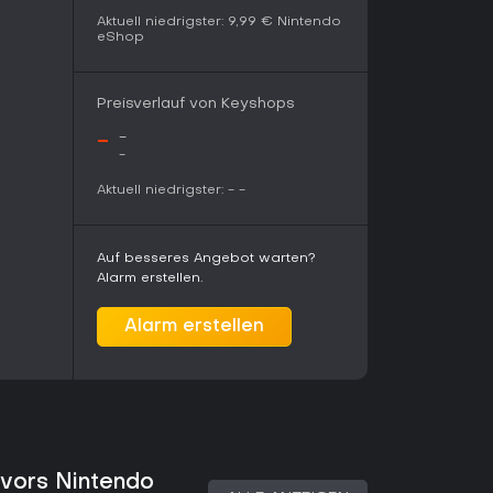
Aktuell niedrigster:
9,99 €
Nintendo
eShop
ie Slay the Spire oder Balatro kriegen hier einen
mbo-Bau und Evolutions in handlichen Runs -
Preisverlauf von Keyshops
n. Spieler loben den zuverlässigen Dopamin-Kick,
rn die smarte Adaption.
-
-
-
n Perfektionisten stören. Wer strategisches
Aktuell niedrigster:
-
-
Look mag, ist bedient - vor allem zum fairen
n nach den ersten Runs die belohnende
Auf besseres Angebot warten?
Alarm erstellen.
Alarm erstellen
ivors Nintendo