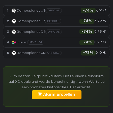
7,79 €
1
Gamesplanet US
-74%
OFFICIAL
8,99 €
2
Gamesplanet FR
-74%
OFFICIAL
8,99 €
3
Gamesplanet DE
-74%
OFFICIAL
8,99 €
4
Eneba
-74%
KEYSHOP
9,10 €
5
Gamesplanet UK
-73%
OFFICIAL
Zum besten Zeitpunkt kaufen? Setze einen Preisalarm
auf XD.deals und werde benachrichtigt, wenn Wartales
sein nächstes historisches Tief erreicht.
Alarm erstellen