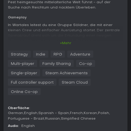
Pest heimgesuchte mittelalterliche Welt führst - auf der
Suche nach Reichtum und nacktem Überleben.
Gameplay
In Wartales leitest du eine Gruppe Söldner, die mit einer
kleinen Crew und einfacher Ausrüstung startet. Der zentrale
Spielablauf dreht sich um die Erkundung einer riesigen
offenen Welt, das Annehmen von Aufträgen wie
+Mehr
Kopfgeldbelohnungen oder Eskortenjobs sowie taktische
Kämpfe im Rundenprinzip. Die Battles finden auf einer
Strategy
Indie
RPG
Adventure
gridlosen Karte statt und setzen auf Positionierung -
Flankenmanöver verschaffen entscheidende Vorteile. Jeder
Multi-player
Family Sharing
Co-op
Söldner bringt eigene Klassen, Fähigkeiten und
Waffenvorlieben mit, etwa einhändige Keulen für Einzelziele
Single-player
Steam Achievements
oder zweihändige für Flächenangriffe. Rüstung wirkt wie
Full controller support
Steam Cloud
zusätzliche Trefferpunkte, die nach Kämpfen mit Werkzeugen
aus dem Inventar repariert werden müssen.
Online Co-op
Survival-Mechaniken sind essenziell: Du fütterst deine
Truppe, verwaltest Ressourcen und baust ein Lager mit
Oberfläche:
Werkzeugen und Annehmlichkeiten aus, um Rückschläge zu
German
English
Spanish - Spain
French
Korean
Polish
verkraften. Crafting- und Progression-Systeme ermöglichen
Portuguese - Brazil
Russian
Simplified Chinese
Anpassungen von Ausrüstung und Skills, während neue
Rekruten mit ihren Spezialisierungen Abwechslung bringen.
Audio:
English
Bei der Erkundung stößt du auf Dörfer, Minen und Gräber,