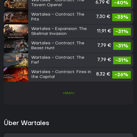
Wartales - Contract: The
6,79 €
-40%
Tavern Opens!
Wartales - Contract: The
7,30 €
-35%
Pits
Wartales - Expansion: The
11,91 €
-31%
Skelmar Invasion
Wartales - Contract: The
7,79 €
-31%
Beast Hunt
Wartales - Contract: The
7,79 €
-31%
Fief
Wartales - Contract: Fires in
8,32 €
-26%
the Capital
+Mehr
Über Wartales