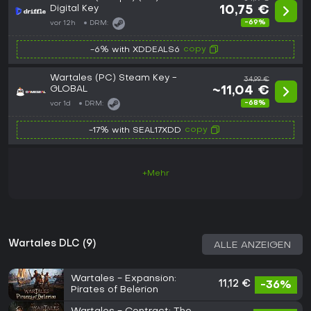
Digital Key
10,75 €
-69%
vor 12h
DRM:
copy
-6% with XDDEALS6
Wartales (PC) Steam Key -
34,99 €
GLOBAL
~11,04 €
-68%
vor 1d
DRM:
copy
-17% with SEAL17XDD
+Mehr
Wartales DLC (9)
ALLE ANZEIGEN
Wartales - Expansion:
11,12 €
-36%
Pirates of Belerion