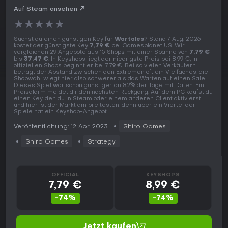
Auf Steam ansehen
★
★
★
★
★
Suchst du einen günstigen Key für
Wartales
? Stand 7 Aug. 2026
kostet der günstigste Key
7,79 €
bei Gamesplanet US. Wir
vergleichen 29 Angebote aus 15 Shops mit einer Spanne von
7,79 €
bis
37,47 €
. In Keyshops liegt der niedrigste Preis bei 8,99 €, in
offiziellen Shops beginnt er bei 7,79 €. Bei so vielen Verkäufern
beträgt der Abstand zwischen den Extremen oft ein Vielfaches, die
Shopwahl wiegt hier also schwerer als das Warten auf einen Sale.
Dieses Spiel war schon günstiger, an 82% der Tage mit Daten. Ein
Preisalarm meldet dir den nächsten Rückgang. Auf dem PC kaufst du
einen Key, den du in Steam oder einem anderen Client aktivierst,
und hier ist der Markt am breitesten, denn über ein Viertel der
Spiele hat ein Keyshop-Angebot.
Veröffentlichung: 12 Apr. 2023
Shiro Games
Shiro Games
Strategy
OFFICIAL
KEYSHOPS
7,79 €
8,99 €
-74%
-74%
Jetzt kaufen