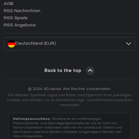
AGB
Wie aktiviert man einen GOG CD Key?
RSS Nachrichten
Wie aktiviert man einen Ubisoft Connect CD Key?
RSS Spiele
Wie aktiviert man einen EA App CD Key?
RSS Angebote
Wie aktiviert man einen Battle.net CD Key?
Deutschland (EUR)
Back to the top
© 2026 XD.deals. Alle Rechte vorbehalten.
Alle Marken, Spieltitel, Logos und Bilder sind Eigentum ihrer jeweiligen
Inhaber und werden nur zu Identifizierungs- und Informationszwecken
verwendet.
Haftungsausschluss:
XD.deals ist ein unabhängiger
Preisvergleichs- und Deal-Aggregationsdienst und ist nicht mit
Valve Corporation verbunden oder von ihr unterstützt. Steam und
das Steam-Logo sind Marken und/oder eingetragene Marken der
Valve Corporation.