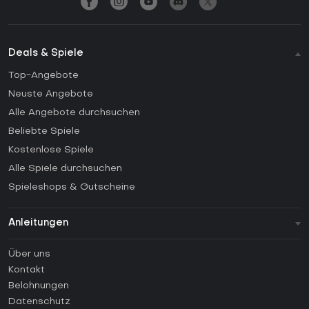
Deals & Spiele
Top-Angebote
Neuste Angebote
Alle Angebote durchsuchen
Beliebte Spiele
Kostenlose Spiele
Alle Spiele durchsuchen
Spieleshops & Gutscheine
Anleitungen
FAQ
Über uns
Anleitungen
Kontakt
Wie aktiviert man einen Steam CD Key?
Belohnungen
Wie aktiviert man einen Epic Games CD Key?
Datenschutz