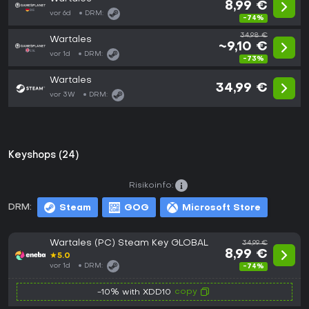
8,99 €
vor 6d
DRM:
-74%
34,98 €
Wartales
~9,10 €
vor 1d
DRM:
-73%
Wartales
34,99 €
vor 3W
DRM:
Keyshops (24)
Risikoinfo:
DRM:
Steam
GOG
Microsoft Store
Wartales (PC) Steam Key GLOBAL
34,99 €
8,99 €
★
5.0
vor 1d
DRM:
-74%
copy
-10% with XDD10