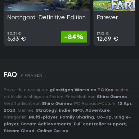
Northgard: Definitive Edition
Farever
33,31 €
17,15 €
-84%
5,33 €
12,69 €
FAQ
9 FRAGEN
Bevor du nach einem
günstigen Wartales PC Key
suchst,
prüfe die wichtigsten Fakten. Entwickelt von
Shiro Games
.
Veröffentlicht von
Shiro Games
. PC Release-Datum:
12 Apr.
2023
. Genres:
Strategy
,
Indie
,
RPG
,
Adventure
.
Kategorien:
Multi-player
,
Family Sharing
,
Co-op
,
Single-
player
,
Steam Achievements
,
Full controller support
,
Steam Cloud
,
Online Co-op
.