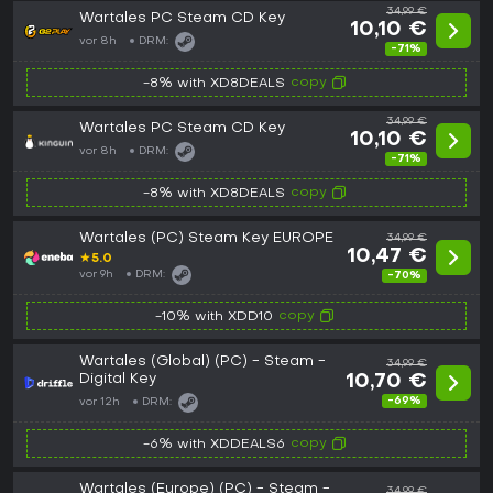
34,99 €
Wartales PC Steam CD Key
10,10 €
vor 8h
DRM:
-71%
copy
-8% with XD8DEALS
34,99 €
Wartales PC Steam CD Key
10,10 €
vor 8h
DRM:
-71%
copy
-8% with XD8DEALS
Wartales (PC) Steam Key EUROPE
34,99 €
10,47 €
★
5.0
vor 9h
DRM:
-70%
copy
-10% with XDD10
Wartales (Global) (PC) - Steam -
34,99 €
Digital Key
10,70 €
-69%
vor 12h
DRM:
copy
-6% with XDDEALS6
Wartales (Europe) (PC) - Steam -
34,99 €