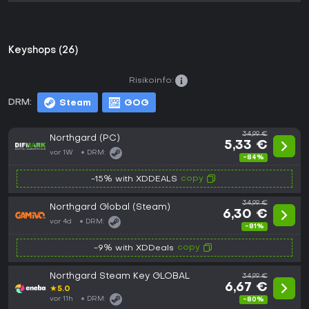
Keyshops (26)
Risikoinfo:
DRM:
Steam
GOG
34,99 €
Northgard (PC)
5,33 €
vor 1W
DRM:
-84%
copy
-15% with XDDEALS
34,99 €
Northgard Global (Steam)
6,30 €
vor 4d
DRM:
-81%
copy
-9% with XDDeals
Northgard Steam Key GLOBAL
34,99 €
6,67 €
★
5.0
vor 11h
DRM:
-80%