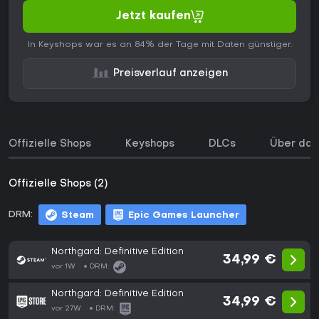
Jetzt kaufen
In Keyshops war es an 84% der Tage mit Daten günstiger.
Preisverlauf anzeigen
Offizielle Shops
Keyshops
DLCs
Über das
Offizielle Shops (2)
DRM:
Steam
Epic Games Launcher
Northgard: Definitive Edition
34,99 €
vor 1W
DRM:
Northgard: Definitive Edition
34,99 €
vor 27W
DRM: