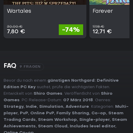
Wartales
Farever
30,00 €
17,18 €
-74%
7,80 €
12,71 €
FAQ
9 FRAGEN
Bevor du nach einem
günstigen Northgard: Definitive
Edition PC Key
suchst, prüfe die wichtigsten Fakten.
Entwickelt von
Shiro Games
. Veröffentlicht von
Shiro
Games
. PC Release-Datum:
07 März 2018
. Genres:
Strategy
,
Indie
,
Simulation
,
Adventure
. Kategorien:
Multi-
player
,
PvP
,
Online PvP
,
Family Sharing
,
Co-op
,
Steam
Trading Cards
,
Steam Workshop
,
Single-player
,
Steam
Achievements
,
Steam Cloud
,
Includes level editor
,
Online Co-op
.