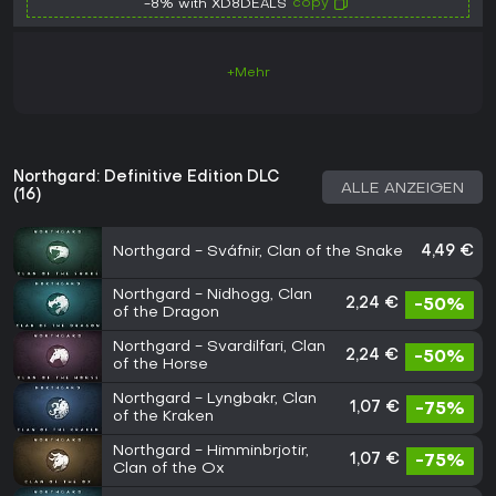
copy
-8% with XD8DEALS
+Mehr
Northgard: Definitive Edition DLC
ALLE ANZEIGEN
(16)
Northgard - Sváfnir, Clan of the Snake
4,49 €
Northgard - Nidhogg, Clan
2,24 €
-50%
of the Dragon
Northgard - Svardilfari, Clan
2,24 €
-50%
of the Horse
Northgard - Lyngbakr, Clan
1,07 €
-75%
of the Kraken
Northgard - Himminbrjotir,
1,07 €
-75%
Clan of the Ox