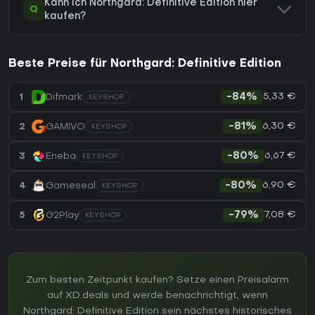
Kann ich Northgard: Definitive Edition hier
Q
kaufen?
Beste Preise für Northgard: Definitive Edition
5,33 €
1
Difmark
-84%
KEYSHOP
6,30 €
2
GAMIVO
-81%
KEYSHOP
6,67 €
3
Eneba
-80%
KEYSHOP
6,90 €
4
Gameseal
-80%
KEYSHOP
7,08 €
5
G2Play
-79%
KEYSHOP
Zum besten Zeitpunkt kaufen? Setze einen Preisalarm
auf XD.deals und werde benachrichtigt, wenn
Northgard: Definitive Edition sein nächstes historisches