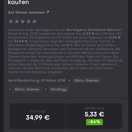
kaufen
Auf Steam ansehen
★
★
★
★
★
Suchst du einen günstigen Key für
Northgard: Definitive Edition
?
Stand 8 Aug. 2026 kostet der günstigste Key
5,33 €
bei Difmark. Wir
vergleichen 28 Angebote aus 11 Shops mit einer Spanne von
5,33 €
bis
34,99 €
. In Keyshops liegt der niedrigste Preis bei 5,33 €, in
offiziellen Shops beginnt er bei 34,99 €. Bei so vielen Verkäufern
beträgt der Abstand zwischen den Extremen oft ein Vielfaches, die
Shopwahl wiegt hier also schwerer als das Warten auf einen Sale.
Dieses Spiel war schon günstiger, an 84% der Tage mit Daten. Ein
Preisalarm meldet dir den nächsten Rückgang. Auf dem PC kaufst du
einen Key, den du in Steam oder einem anderen Client aktivierst,
und hier ist der Markt am breitesten, denn über ein Viertel der
Spiele hat ein Keyshop-Angebot.
Veröffentlichung: 07 März 2018
Shiro Games
Shiro Games
Strategy
KEYSHOPS
OFFICIAL
5,33 €
34,99 €
-84%