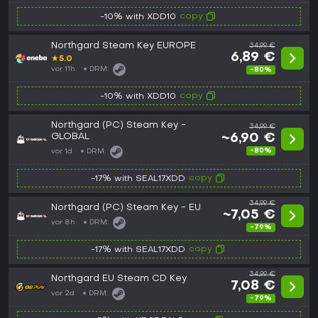
copy
-10% with XDD10
Northgard Steam Key EUROPE
34,99 €
6,89 €
★
5.0
vor 11h
DRM:
-80%
copy
-10% with XDD10
Northgard (PC) Steam Key -
34,99 €
GLOBAL
~6,90 €
-80%
vor 1d
DRM:
copy
-17% with SEAL17XDD
34,99 €
Northgard (PC) Steam Key - EU
~7,05 €
vor 8h
DRM:
-79%
copy
-17% with SEAL17XDD
34,99 €
Northgard EU Steam CD Key
7,08 €
vor 2d
DRM:
-79%