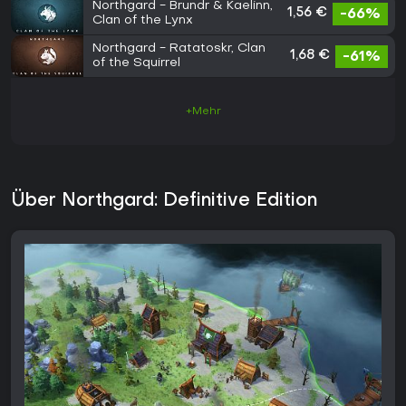
Northgard - Brundr & Kaelinn,
1,56 €
-66%
Clan of the Lynx
Northgard - Ratatoskr, Clan
1,68 €
-61%
of the Squirrel
+Mehr
Über Northgard: Definitive Edition