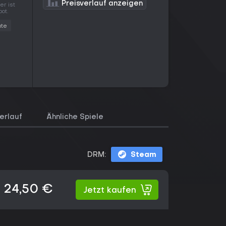
Preisverlauf anzeigen
er ist
ot.
ate
erlauf
Ähnliche Spiele
DRM:
Steam
24,50 €
Jetzt kaufen