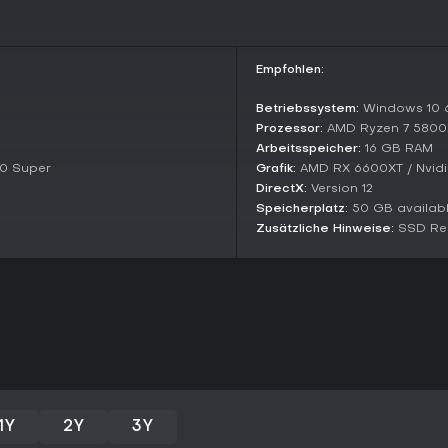
Seit dem vollen 1.0-Release End
die Combat-Balance verfeinern, 
Patches aus 2025 brachten neue
Empfohlen:
und halten das Spiel lebendig. 
Koop löste frühere Verbindungs
Betriebssystem:
Windows 10 6
Stand Anfang 2026 wird der Titel 
Prozessor:
AMD Ryzen 7 5800X 
mit zeitlich begrenzten Challeng
Arbeitsspeicher:
16 GB RAM
Anpassungen wie bessere Loot-V
50 Super
Grafik:
AMD RX 6600XT / Nvidi
Wayfinder im Action-RPG-Bereich 
DirectX:
Version 12
Speicherplatz:
50 GB availab
Lohnt es sich?
Zusätzliche Hinweise:
SSD Re
Wayfinder passt perfekt zu Game
Anpassung und Loot-Systemen mö
Freundesrunde. Die Post-Relaunc
Meinungen gelobt, besonders de
Es erzielt eine Metacritic-Note vo
Rezensionen mit über 70 % Zust
Für Solospieler lohnt sich die s
hellsten strahlt. Mit laufenden
bietet es starken Wert für Fans
schnelle Teamkämpfe liebt, finde
1Y
2Y
3Y
Online-Pflicht.