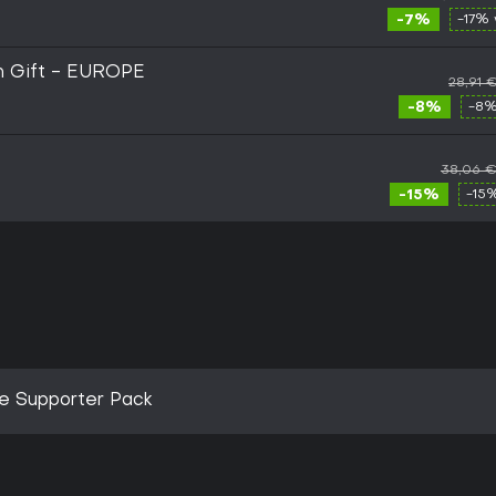
-7%
-17% 
m Gift - EUROPE
28,91 
-8%
-8%
38,06 
-15%
-15
le Supporter Pack