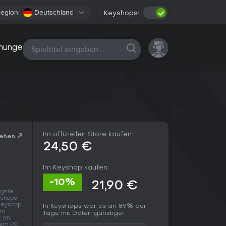
egion:
Deutschland
Keyshops:
Alle Plattformen
nungen
Im offiziellen Store kaufen:
sehen
24,50 €
Im Keyshop kaufen:
-10%
21,90 €
igste
yshops
 Keyshop
In Keyshops war es an 89% der
em
Tage mit Daten günstiger.
, an
dem PC