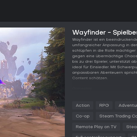
Wayfinder - Spielbe
Wayfinder ist ein beeindrucken
umfangreicher Anpassung in der 
schlüpfen in die Rolle mächtig
gegen eine übermächtige Chaosm
bis zu drei Spieler, unterstützt 
ideal für Einsiedler. Mit Schwe
anpassbaren Abenteuern spricht
Content schätzen.
Gameplay
Im Kern von Wayfinder dreht sich
einzusetzen, um Feinde in eine
Action
RPG
Adventu
Gloom überrannt ist. Jeder Wayfi
arkane Magie-Explosionen bis hin
Co-op
Steam Trading C
im Gefecht. Anpassung ist zentra
werden: Feindtypen, Umgebunge
Remote Play on TV
Stea
ändern. So fühlt sich jeder Run
Schwierigkeit und Ziele justierst.