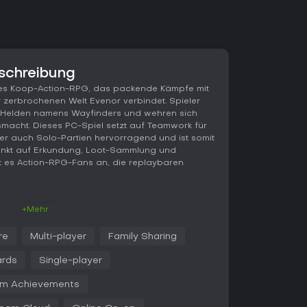
schreibung
des Koop-Action-RPG, das packende Kämpfe mit
zerbrochenen Welt Evenor verbindet. Spieler
er Helden namens Wayfinders und wehren sich
acht. Dieses PC-Spiel setzt auf Teamwork für
aber auch Solo-Partien hervorragend und ist somit
rpunkt auf Erkundung, Loot-Sammlung und
 es Action-RPG-Fans an, die replaybaren
+Mehr
 alles darum, einzigartige Fähigkeiten
r dynamischen Umgebung zu bekämpfen, die vom
re
Multi-player
Family Sharing
nder-Charakter bringt eigene Playstyles mit - von
 zu Nahkampf - und erlaubt vielfältige Taktiken
ards
Single-player
l durch Mutators, mit denen Expeditionen variiert
n und Belohnungen lassen sich nach Belieben
m Achievements
 frisch an, während du mit dem Gloom Dagger