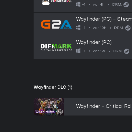
vor 4h
+1
DRM:
Wayfinder (PC) - Stea
vor 10h
+1
DRM:
Wayfinder (PC)
vor 1W
+1
DRM:
Wayfinder DLC (1)
Wayfinder - Critical Ro