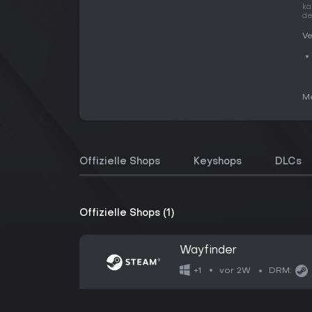
ka
de
Ve
Me
Offizielle Shops
Keyshops
DLCs
Offizielle Shops (1)
Wayfinder
vor 2W
+1
DRM: