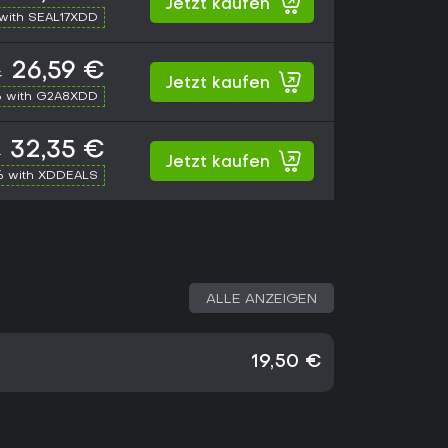
Jetzt kaufen
with SEAL17XDD
26,59 €
€
Jetzt kaufen
 with G2A8XDD
32,35 €
€
Jetzt kaufen
% with XDDEALS
ALLE ANZEIGEN
19,50 €