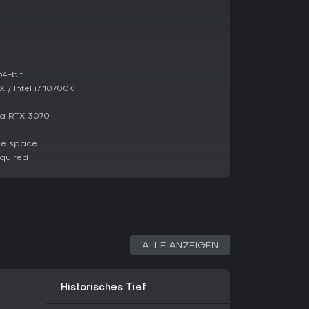
e 2024 erhält Wayfinder regelmäßige Updates,
Content erweitern und Performance steigern.
 Wayfinder-Charaktere und weitere Mutators
Der Wechsel von MMO-Struktur zu fokussiertem
probleme und optimierte das Matchmaking.
4-bit
weiter aktiv gepflegt, inklusive saisonaler Events
/ Intel i7 10700K
es und Rewards. Spieler-Feedback floss in
erteilung und UI-Verbesserungen ein, sodass
a RTX 3070
frisch bleibt.
le space
quired
rn, die Koop-Action-RPGs mit starker
gen - vor allem mit einer kleinen
h-Verbesserungen werden in aktuellen Spieler-
r befriedigende Combat und die Replayability.
n 75 bei Kritikern und „mostly positive" Steam-
immung.
ALLE ANZEIGEN
kalierbare Schwierigkeit, auch wenn Koop am
 Updates und ohne größere laufende Probleme
 von Erkundung und Gear-Progression. Wer
Historisches Tief
t hier eine solide Erfahrung ohne ständige