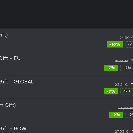
ift)
24,50 
-10%
-9
ift - EU
25,21 €
-7%
-17% 
Gift - GLOBAL
25,21 €
-7%
-17% 
m Gift)
25,85 €
-9%
-9
Gift - ROW
27,53 €