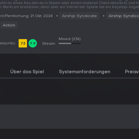
ufst du einen Key, den du in Steam oder einem anderen Client aktivierst, und hi
r Markt am breitesten, denn über ein Viertel der Spiele hat ein Keyshop-Angeb
röffentlichung: 21 Okt. 2024
Airship Syndicate
Airship Syndic
Action
Mixed
(23k)
tacritic:
73
7.9
Steam:
Über das Spiel
Systemanforderungen
Preisv