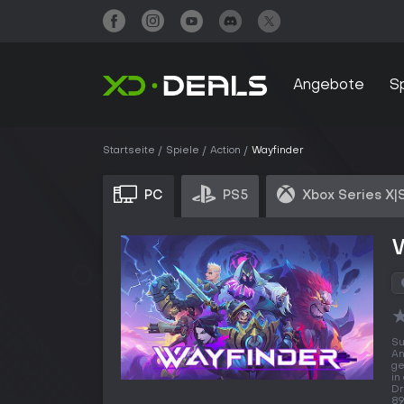
Angebote
S
Startseite
Spiele
Action
Wayfinder
PC
PS5
Xbox Series X|
Su
An
ge
in
Dr
89