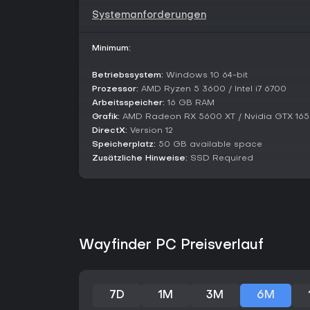
Systemanforderungen
Minimum:
Betriebssystem:
Windows 10 64-bit
Prozessor:
AMD Ryzen 5 3600 / Intel i7 6700
Arbeitsspeicher:
16 GB RAM
Grafik:
AMD Radeon RX 5600 XT / Nvidia GTX 16
DirectX:
Version 12
Speicherplatz:
50 GB available space
Zusätzliche Hinweise:
SSD Required
Wayfinder PC Preisverlauf
7D
1M
3M
6M