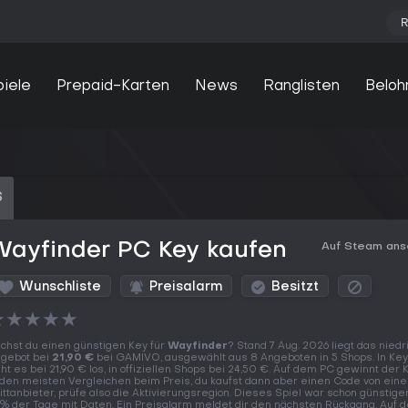
R
piele
Prepaid-Karten
News
Ranglisten
Beloh
S
Wayfinder PC Key kaufen
Auf Steam an
Wunschliste
Preisalarm
Besitzt
★
★
★
★
★
chst du einen günstigen Key für
Wayfinder
? Stand 7 Aug. 2026 liegt das niedr
gebot bei
21,90 €
bei GAMIVO, ausgewählt aus 8 Angeboten in 5 Shops. In Ke
ht es bei 21,90 € los, in offiziellen Shops bei 24,50 €. Auf dem PC gewinnt der
 den meisten Vergleichen beim Preis, du kaufst dann aber einen Code von ein
ittanbieter, prüfe also die Aktivierungsregion. Dieses Spiel war schon günstiger
% der Tage mit Daten. Ein Preisalarm meldet dir den nächsten Rückgang. Auf 