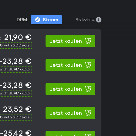
Risikoinfo:
DRM:
Steam
21,90 €
€
Jetzt kaufen
% with XDDeals
~23,28 €
Jetzt kaufen
with SEAL17XDD
~23,28 €
Jetzt kaufen
with SEAL17XDD
23,52 €
Jetzt kaufen
% with XDDeals
~25,42 €