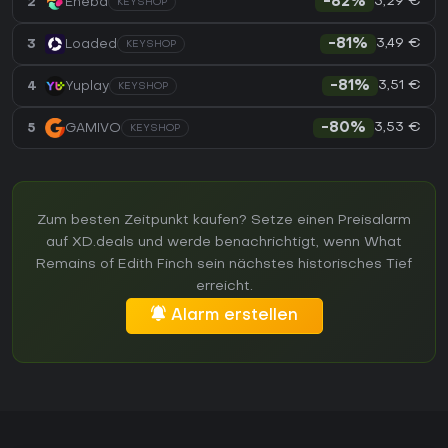
3,29 €
2
Eneba
-82%
KEYSHOP
3,49 €
3
Loaded
-81%
KEYSHOP
3,51 €
4
Yuplay
-81%
KEYSHOP
3,53 €
5
GAMIVO
-80%
KEYSHOP
Zum besten Zeitpunkt kaufen? Setze einen Preisalarm
auf XD.deals und werde benachrichtigt, wenn What
Remains of Edith Finch sein nächstes historisches Tief
erreicht.
Alarm erstellen