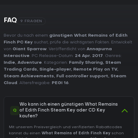
FAQ
9 FRAGEN
Bevor du nach einem
günstigen What Remains of Edith
Finch PC Key
suchst, prüfe die wichtigsten Fakten. Entwickelt
von
Giant Sparrow
. Veröffentlicht von
Annapurna
Interactive
. PC Release-Datum:
24 Apr. 2017
. Genres:
Indie
,
Adventure
. Kategorien:
Family Sharing
,
Steam
Trading Cards
,
Single-player
,
Remote Play on TV
,
Steam Achievements
,
Full controller support
,
Steam
Cloud
. Altersfreigabe:
PEGI 16
.
Wo kann ich einen günstigen What Remains
Q
of Edith Finch Steam Key oder CD Key
kaufen?
Mit unserem Preisvergleich und verifizierten Rabattcodes
kannst du einen
What Remains of Edith Finch Key
schon