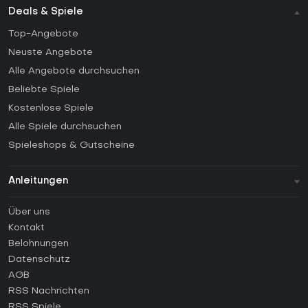
Deals & Spiele
Top-Angebote
Neuste Angebote
Alle Angebote durchsuchen
Beliebte Spiele
Kostenlose Spiele
Alle Spiele durchsuchen
Spieleshops & Gutscheine
Anleitungen
FAQ
Über uns
Anleitungen
Kontakt
Wie aktiviert man einen Steam CD Key?
Belohnungen
Wie aktiviert man einen Epic Games CD Key?
Datenschutz
AGB
Wie aktiviert man einen GOG CD Key?
RSS Nachrichten
Wie aktiviert man einen Ubisoft Connect CD Key?
RSS Spiele