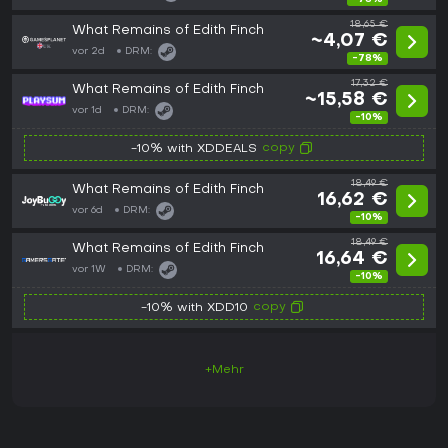
18,65 €
What Remains of Edith Finch
~4,07 €
vor 2d
DRM:
-78%
17,32 €
What Remains of Edith Finch
~15,58 €
vor 1d
DRM:
-10%
copy
-10% with XDDEALS
18,49 €
What Remains of Edith Finch
16,62 €
vor 6d
DRM:
-10%
18,49 €
What Remains of Edith Finch
16,64 €
vor 1W
DRM:
-10%
copy
-10% with XDD10
+Mehr