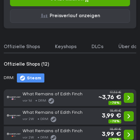
Preisverlauf anzeigen
Offizielle Shops
Keyshops
DLCs
Über das
Offizielle Shops (12)
DRM:
Steam
17,32 €
What Remains of Edith Finch
~3,76 €
vor 1d
DRM:
-78%
18,49 €
What Remains of Edith Finch
3,99 €
vor 2W
DRM:
-78%
18,49 €
What Remains of Edith Finch
3,99 €
vor 2W
DRM:
-78%