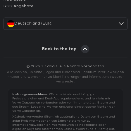
Wie aktiviert man einen EA App CD Key?
RSS Angebote
Wie aktiviert man einen Battle.net CD Key?
Deutschland (EUR)
Back to the top
© 2026 XD.deals. Alle Rechte vorbehalten.
Alle Marken, Spieltitel, Logos und Bilder sind Eigentum ihrer jeweiligen
Inhaber und werden nur zu Identifizierungs- und Informationszwecken
verwendet.
Haftungsausschluss:
XD.deals ist ein unabhängiger
Preisvergleichs- und Deal-Aggregationsdienst und ist nicht mit
Valve Corporation verbunden oder von ihr unterstützt. Steam und
das Steam-Logo sind Marken und/oder eingetragene Marken der
Valve Corporation.
XD.deals verwendet öffentlich zugängliche Daten von Steam und
zeigt Preisinformationen von Drittanbietern nur zu
Informationszwecken an. Wir verkaufen keine Produkte oder
digitalen Keys und übernehmen keine Gewähr für die Richtigkeit,