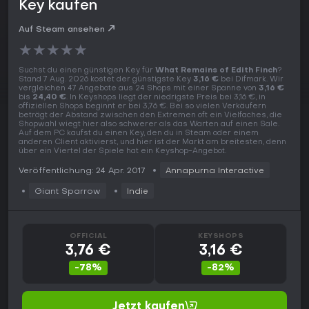
Key kaufen
Auf Steam ansehen
★
★
★
★
★
Suchst du einen günstigen Key für
What Remains of Edith Finch
?
Stand 7 Aug. 2026 kostet der günstigste Key
3,16 €
bei Difmark. Wir
vergleichen 47 Angebote aus 24 Shops mit einer Spanne von
3,16 €
bis
24,40 €
. In Keyshops liegt der niedrigste Preis bei 3,16 €, in
offiziellen Shops beginnt er bei 3,76 €. Bei so vielen Verkäufern
beträgt der Abstand zwischen den Extremen oft ein Vielfaches, die
Shopwahl wiegt hier also schwerer als das Warten auf einen Sale.
Auf dem PC kaufst du einen Key, den du in Steam oder einem
anderen Client aktivierst, und hier ist der Markt am breitesten, denn
über ein Viertel der Spiele hat ein Keyshop-Angebot.
Veröffentlichung: 24 Apr. 2017
Annapurna Interactive
Giant Sparrow
Indie
OFFICIAL
KEYSHOPS
3,76 €
3,16 €
-78%
-82%
Jetzt kaufen