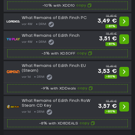
copy
-10% with XDD10
18,49 €
What Remains of Edith Finch PC
3,49 €
vor 4W
DRM:
-81%
18,49 €
What Remains of Edith Finch
3,51 €
vor 4W
DRM:
-81%
copy
-3% with XD3OFF
What Remains of Edith Finch EU
18,49 €
(Steam)
3,53 €
-80%
vor 1d
DRM:
copy
-9% with XDDeals
What Remains of Edith Finch RoW
18,49 €
Steam CD Key
3,57 €
-80%
vor 1d
DRM:
copy
-8% with XD8DEALS