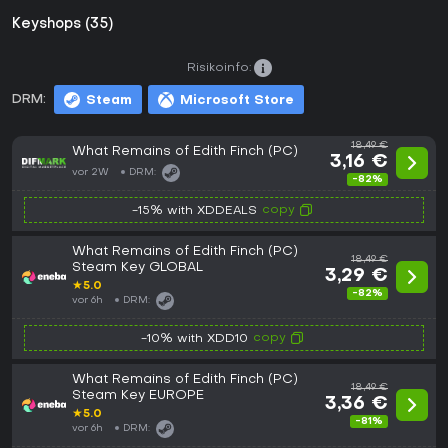
Keyshops (35)
Risikoinfo:
DRM:
Steam
Microsoft Store
18,49 €
What Remains of Edith Finch (PC)
3,16 €
vor 2W
DRM:
-82%
copy
-15% with XDDEALS
What Remains of Edith Finch (PC)
18,49 €
Steam Key GLOBAL
3,29 €
★
5.0
-82%
vor 6h
DRM:
copy
-10% with XDD10
What Remains of Edith Finch (PC)
18,49 €
Steam Key EUROPE
3,36 €
★
5.0
-81%
vor 6h
DRM: