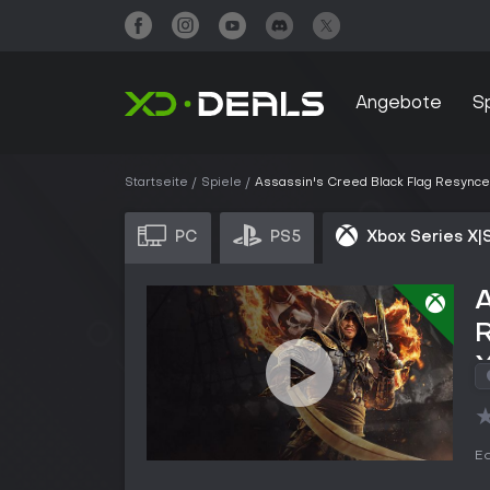
Angebote
S
Startseite
Spiele
Assassin's Creed Black Flag Resynce
PC
PS5
Xbox Series X|
A
R
X
Ed