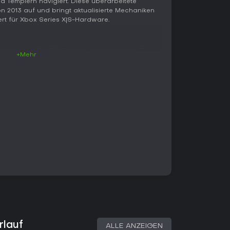
d Templern navigiert. Diese überarbeitete
n 2013 auf und bringt aktualisierte Mechaniken
iert für Xbox Series X|S-Hardware.
dung und Schiffsführung gelingt nahtlos. Zu
+Mehr
ädte und Dschungel zu durchqueren, setzt auf
er liefert sich mit Parries und Takedowns
 bleibt ein zentrales Werkzeug für Nahkämpfe,
onen in Raufereien bieten.
kdaw und verbesserst sie mit Materialien, um
eit zu stärken. In Seeschlachten enterst du
native Feuermodi für taktische Angriffe ein.
 Schätze, mit verbesserten
sigere Navigation.
 beheben alte Schwächen wie die Stealth-
aktionsschneller. Die Anvil-Engine sorgt mit Ray
drucksvolle Stürme, üppiges Laubwerk und
 Singleplayer-Kampagne, in der du Edwards Weg
rlauf
ALLE ANZEIGEN
aktivitäten wie Jagd, Festungsstürme und