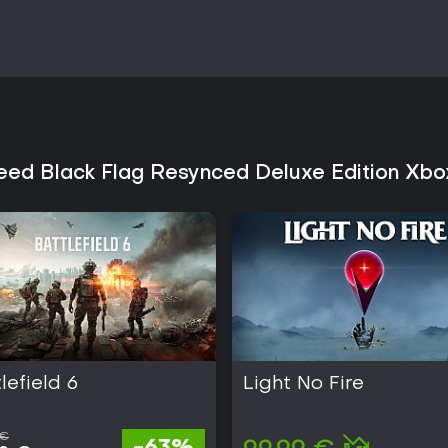
wurde für seine Naval Mechanics
von Resynced loben die visuelle
Ohne bestätigten Multiplayer-Mod
Hang zu storygetriebenen Abente
Resource Packs zielt es auf alle
modernen Konsolen entdecken wo
Verbesserungen ein starker Grund
reed Black Flag Resynced Deluxe Edition Xbo
lefield 6
Light No Fire
 €