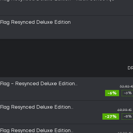
 Flag Resynced Deluxe Edition
D
 Flag - Resynced Deluxe Edition
52,82 
|S) - Xbox Live - Digital Key
-6%
-6% 
 Flag Resynced Deluxe Edition
69,99 €
eries X|S CD Key
-27%
-8% 
 Flag Resynced Deluxe Edition