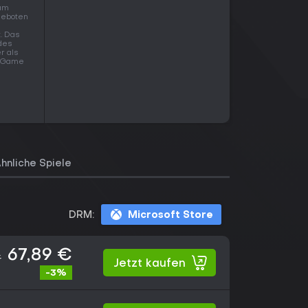
am
ngeboten
t. Das
 des
r als
m Game
hnliche Spiele
DRM:
Microsoft Store
67,89 €
€
Jetzt kaufen
-3%