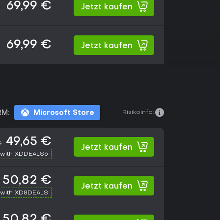
69,99 €
Jetzt kaufen
69,99 €
Jetzt kaufen
Risikoinfo:
RM:
Microsoft Store
49,65 €
€
Jetzt kaufen
with XDDEALS6
50,82 €
Jetzt kaufen
with XD8DEALS
50,82 €