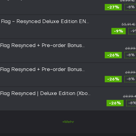
69,99 €
eries X|S CD Key
-27%
-8% 
k Flag - Resynced Deluxe Edition EN
55,91 €
-9%
-9
 Flag Resynced + Pre-order Bonus
69,99
D Key
-26%
-8% 
 Flag Resynced + Pre-order Bonus
69,99
D Key
-26%
-8% 
 Flag Resynced | Deluxe Edition (Xbox
69,99 
ve Key - EUROPE
-26%
-8%
+Mehr