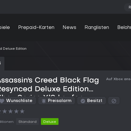
R
piele
Prepaid-Karten
News
Ranglisten
Beloh
d Deluxe Edition
S
ssassin's Creed Black Flag
Auf Xbox an
esynced Deluxe Edition
box Series X|S kaufen
Wunschliste
Preisalarm
Besitzt
★
★
★
★
★
itionen:
Standard
Deluxe