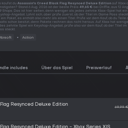
 kaufst du
Assassin's Creed Black Flag Resynced Deluxe Edition
auf Xbox 
nstigsten? Stand 6 Aug. 2026 ist der beste Preis
49,65 €
bei Driffle, aus 12 A
 9 Shops. Das ist hier selten, denn weniger als jedes zehnte Xbox-Spiel hat ein
yshop-Angebot. Lohnt sich, aber prüfe zuerst, ob der Titel im Game Pass steck
t ein Paket, es enthält also mehr als einen Titel. Prüfe vor dem Kauf, ob du Teile
halts schon besitzt, denn Pakete rechnen das nicht heraus. Auf Xbox hat wenige
des zehnte Spiel ein Keyshop-Angebot, prüfe also vor dem Kauf, ob der Titel i
ss steckt.
Ubisoft
Action
ndle includes
Über das Spiel
Preisverlauf
Ä
 Flag Resynced Deluxe Edition
69,99 
 Flag Resynced Deluxe Edition - Xbox Series X|S