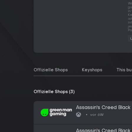
Wo
gü
in
Ke
is
In
je
Pa
Offizielle Shops
Keyshops
This bu
Offizielle Shops (3)
Assassin's Creed Black
vor 6W
Assassin's Creed Black