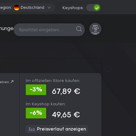
egion:
Deutschland
Keyshops:
Alle Plattformen
nungen
Im offiziellen Store kaufen:
sehen
-3%
67,89 €
Im Keyshop kaufen:
-6%
49,65 €
Preisverlauf anzeigen