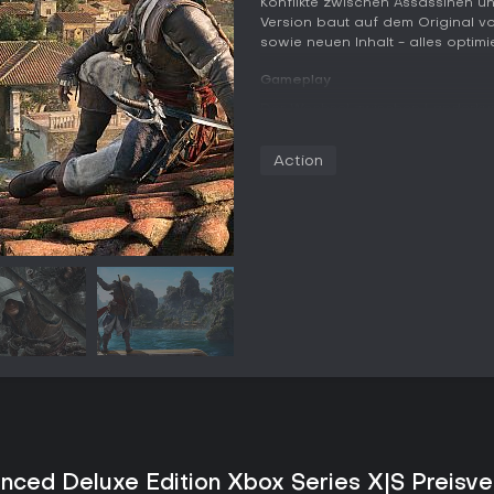
Konflikte zwischen Assassinen un
Version baut auf dem Original vo
sowie neuen Inhalt - alles optim
Gameplay
Der Wechsel zwischen Landerkun
Fuß nutzt Edward Parkour, um St
Stealth für lautlose Attentate od
Action
Schwertkämpfe. Die Hidden Blade
während Pistolen Fernkampf-Opti
Auf See kommandierst du die Jac
Kanonen, Rumpf und Geschwindigk
feindliche Schiffe und setzt alter
Tauchgänge zu Wracks enthüllen
Unterwassersteuerungen für flüs
Quality-of-Life-Verbesserungen
Erkennung und machen Parkour re
Tracing und Dolby Atmos für ein
immersiven Klang.
Spielmodi
Im Kern dreht sich alles um die
nced Deluxe Edition Xbox Series X|S Preisve
verfolgst - ergänzt durch Neben