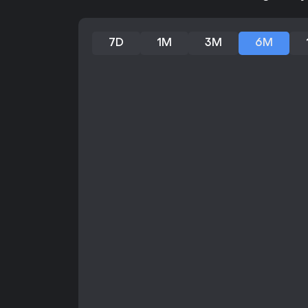
7D
1M
3M
6M