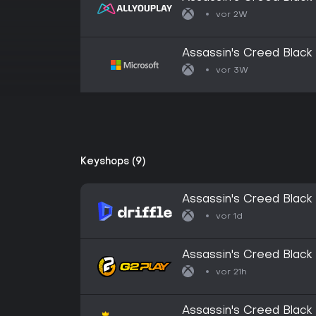
vor 2W
Assassin's Creed Black
vor 3W
Keyshops (9)
Assassin's Creed Black
(Europe) (Xbox Series X
vor 1d
Assassin's Creed Black
European Union Xbox S
vor 21h
Assassin's Creed Black