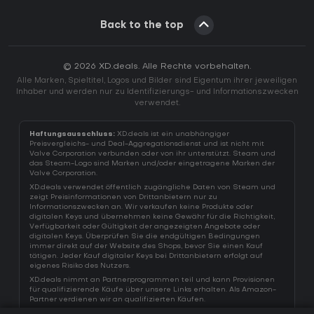
Back to the top
© 2026 XD.deals. Alle Rechte vorbehalten.
Alle Marken, Spieltitel, Logos und Bilder sind Eigentum ihrer jeweiligen
Inhaber und werden nur zu Identifizierungs- und Informationszwecken
verwendet.
Haftungsausschluss:
XD.deals ist ein unabhängiger
Preisvergleichs- und Deal-Aggregationsdienst und ist nicht mit
Valve Corporation verbunden oder von ihr unterstützt. Steam und
das Steam-Logo sind Marken und/oder eingetragene Marken der
Valve Corporation.
XD.deals verwendet öffentlich zugängliche Daten von Steam und
zeigt Preisinformationen von Drittanbietern nur zu
Informationszwecken an. Wir verkaufen keine Produkte oder
digitalen Keys und übernehmen keine Gewähr für die Richtigkeit,
Verfügbarkeit oder Gültigkeit der angezeigten Angebote oder
digitalen Keys. Überprüfen Sie die endgültigen Bedingungen
immer direkt auf der Website des Shops, bevor Sie einen Kauf
tätigen. Jeder Kauf digitaler Keys bei Drittanbietern erfolgt auf
eigenes Risiko des Nutzers.
XD.deals nimmt an Partnerprogrammen teil und kann Provisionen
für qualifizierende Käufe über unsere Links erhalten. Als Amazon-
Partner verdienen wir an qualifizierten Käufen.