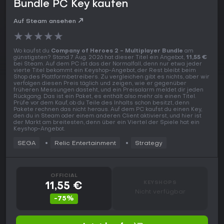
Bundle PC Key kaufen
Auf Steam ansehen
★
★
★
★
★
Wo kaufst du
Company of Heroes 2 - Multiplayer Bundle
am
günstigsten? Stand 7 Aug. 2026 hat dieser Titel ein Angebot,
11,55 €
bei Steam. Auf dem PC ist das der Normalfall, denn nur etwa jeder
vierte Titel bekommt ein Keyshop-Angebot, der Rest bleibt beim
Shop des Plattformbetreibers. Zu vergleichen gibt es nichts, aber wir
verfolgen diesen Preis täglich und zeigen, wie er gegenüber
früheren Messungen dasteht, und ein Preisalarm meldet dir jeden
Rückgang. Das ist ein Paket, es enthält also mehr als einen Titel.
Prüfe vor dem Kauf, ob du Teile des Inhalts schon besitzt, denn
Pakete rechnen das nicht heraus. Auf dem PC kaufst du einen Key,
den du in Steam oder einem anderen Client aktivierst, und hier ist
der Markt am breitesten, denn über ein Viertel der Spiele hat ein
Keyshop-Angebot.
SEGA
Relic Entertainment
Strategy
OFFICIAL
KEYSHOPS
11,55 €
Nicht verfügbar
-75%