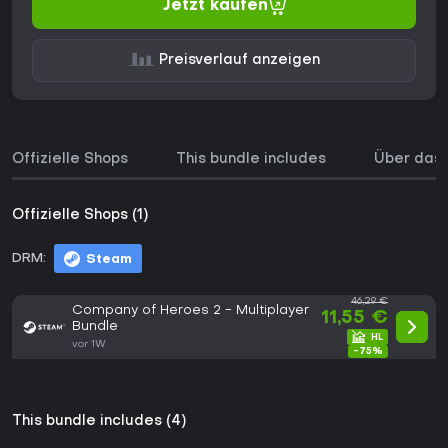
Jetzt kaufen
Preisverlauf anzeigen
Offizielle Shops
This bundle includes
Über das 
Offizielle Shops (1)
DRM:
Steam
46,29 €
Company of Heroes 2 - Multiplayer
11,55 €
Bundle
vor 1W
-75%
This bundle includes (4)