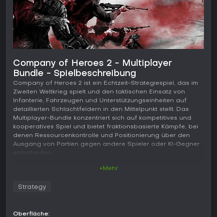
Company of Heroes 2 - Multiplayer
Bundle - Spielbeschreibung
Company of Heroes 2 ist ein Echtzeit-Strategiespiel, das im
Zweiten Weltkrieg spielt und den taktischen Einsatz von
Infanterie, Fahrzeugen und Unterstützungseinheiten auf
detaillierten Schlachtfeldern in den Mittelpunkt stellt. Das
Multiplayer-Bundle konzentriert sich auf kompetitives und
kooperatives Spiel und bietet fraktionsbasierte Kämpfe, bei
denen Ressourcenkontrolle und Positionierung über den
Ausgang von Partien gegen andere Spieler oder KI-Gegner
entscheiden.
+Mehr
Gameplay
Im Mittelpunkt stehen drei Ressourcen: Manpower für die
Strategy
Produktion von Einheiten, Munition für Upgrades und
Fähigkeiten sowie Fuel für Fahrzeuge und schweres Gerät.
Spieler erobern Geländepunkte, um diese Ressourcen mit
Oberfläche:
unterschiedlicher Geschwindigkeit zu generieren, was