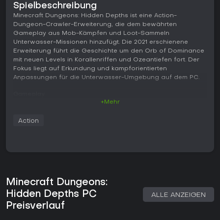
Spielbeschreibung
Minecraft Dungeons: Hidden Depths ist eine Action-
Dungeon-Crawler-Erweiterung, die dem bewährten
Gameplay aus Mob-Kämpfen und Loot-Sammeln
Unterwasser-Missionen hinzufügt. Die 2021 erschienene
Erweiterung führt die Geschichte um den Orb of Dominance
mit neuen Levels in Korallenriffen und Ozeantiefen fort. Der
Fokus liegt auf Erkundung und kampforientierten
Anpassungen für die Unterwasser-Umgebung auf dem PC.
Gameplay
+Mehr
Im Zentrum steht das Fortschreiten durch lineare Missionen,
bei denen Gruppen von Gegnern besiegt und Beute
Action
eingesammelt wird, um die eigene Stärke zu steigern. Durch
Charakteranpassungen lassen sich Nahkampf-, Fernkampf-
oder tanklastige Builds umsetzen. Items und Verzauberungen
verleihen im Laufe des Spiels besondere Fähigkeiten, die
den Kampf unterstützen.
Hidden Depths führt spezielle Unterwasser-Mechaniken ein,
Minecraft Dungeons:
die Bewegung und Überleben verändern. Eine
Hidden Depths PC
Sauerstoffanzeige erfordert regelmäßiges Auftauchen oder
ALLE ANZEIGEN
gezieltes Management bei längeren Tauchgängen. Statt
Preisverlauf
Rollen steht ein Dash für schnelle Positionswechsel zur