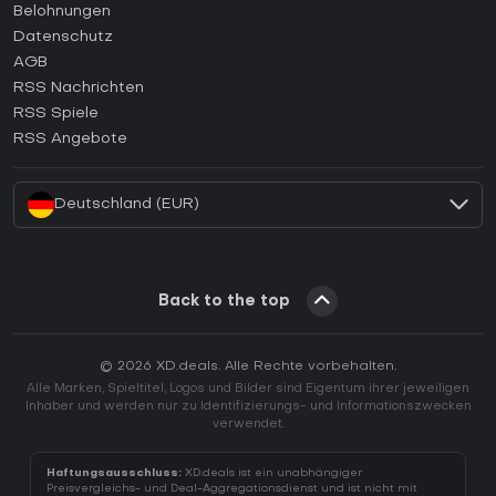
Wie aktiviert man einen Steam CD Key?
Belohnungen
Wie aktiviert man einen Epic Games CD Key?
Datenschutz
AGB
Wie aktiviert man einen GOG CD Key?
RSS Nachrichten
Wie aktiviert man einen Ubisoft Connect CD Key?
RSS Spiele
Wie aktiviert man einen EA App CD Key?
RSS Angebote
Wie aktiviert man einen Battle.net CD Key?
Deutschland (EUR)
Back to the top
© 2026 XD.deals. Alle Rechte vorbehalten.
Alle Marken, Spieltitel, Logos und Bilder sind Eigentum ihrer jeweiligen
Inhaber und werden nur zu Identifizierungs- und Informationszwecken
verwendet.
Haftungsausschluss:
XD.deals ist ein unabhängiger
Preisvergleichs- und Deal-Aggregationsdienst und ist nicht mit