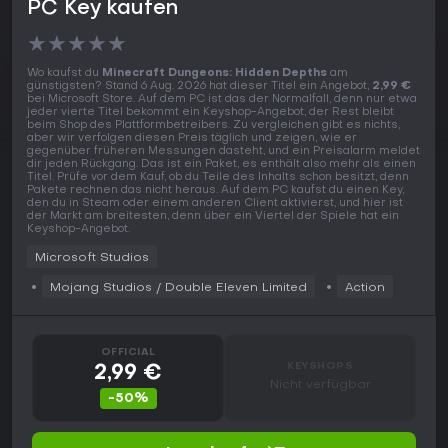
PC Key kaufen
★
★
★
★
★
Wo kaufst du
Minecraft Dungeons: Hidden Depths
am
günstigsten? Stand 6 Aug. 2026 hat dieser Titel ein Angebot,
2,99 €
bei Microsoft Store. Auf dem PC ist das der Normalfall, denn nur etwa
jeder vierte Titel bekommt ein Keyshop-Angebot, der Rest bleibt
beim Shop des Plattformbetreibers. Zu vergleichen gibt es nichts,
aber wir verfolgen diesen Preis täglich und zeigen, wie er
gegenüber früheren Messungen dasteht, und ein Preisalarm meldet
dir jeden Rückgang. Das ist ein Paket, es enthält also mehr als einen
Titel. Prüfe vor dem Kauf, ob du Teile des Inhalts schon besitzt, denn
Pakete rechnen das nicht heraus. Auf dem PC kaufst du einen Key,
den du in Steam oder einem anderen Client aktivierst, und hier ist
der Markt am breitesten, denn über ein Viertel der Spiele hat ein
Keyshop-Angebot.
Microsoft Studios
Mojang Studios / ‪Double Eleven Limited
Action
OFFICIAL
KEYSHOPS
2,99 €
Nicht verfügbar
-50%