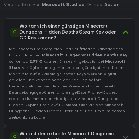
Veröffentlicht von
Microsoft Studios
. Genres:
Action
.
Wo kann ich einen günstigen Minecraft
Q
Dungeons: Hidden Depths Steam Key oder
CD Key kaufen?
Mit unserem Preisvergleich und verifizierten Rabattcodes
kannst du einen
Minecraft Dungeons: Hidden Depths Key
schon ab
2,99 €
kaufen. Dieses Angebot ist bei
Microsoft
Store
verfügbar und gehört zu den günstigsten auf dem
Markt. Alle auf XD.deals gelisteten Keys werden digital
geliefert und können nach der Zahlung sofort
heruntergeladen werden. Die Preise enthalten bereits
Bearbeitungsgebühren und eingelöste Promo-Codes,
sodass du immer den niedrigsten Minecraft Dungeons:
Hidden Depths Preis auf
PC
siehst. Sieh dir den
Minecraft
Dungeons: Hidden Depths Preisverlauf
an, um zum besten
Zeitpunkt zu kaufen.
Was ist der aktuelle Minecraft Dungeons:
Q