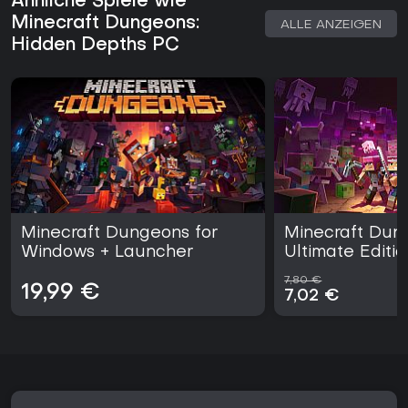
Ähnliche Spiele wie
wahrscheinlich zu schätzen wissen. Der Inhalt ist als
Minecraft Dungeons:
ALLE ANZEIGEN
eigenständiger Kauf für Besitzer des Grundspiels erhältlich,
Hidden Depths PC
ohne weitere saisonale Updates. Es handelt sich um eine
gezielte Erweiterung statt um umfassende Veränderungen -
eine solide Wahl für eingefleischte Fans, die mehr vom
bewährten Konzept mit neuen Elementen wünschen.
Minecraft Dungeons for
Minecraft Dun
Windows + Launcher
Ultimate Editio
7,80 €
19,99 €
7,02 €