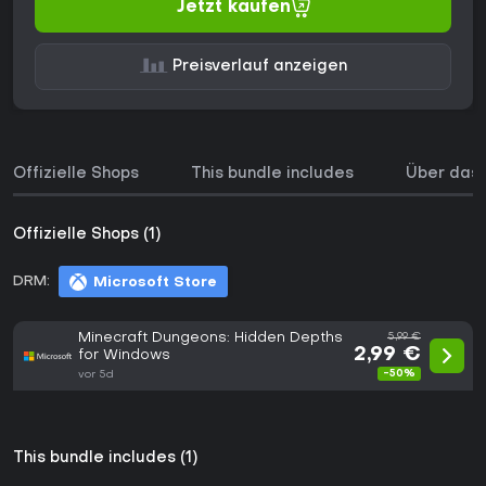
Jetzt kaufen
Preisverlauf anzeigen
Offizielle Shops
This bundle includes
Über das 
Offizielle Shops (1)
DRM:
Microsoft Store
Minecraft Dungeons: Hidden Depths
5,99 €
2,99 €
for Windows
-50%
vor 5d
This bundle includes (1)