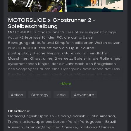
MOTORSLICE x Ghostrunner 2 -
Spielbeschreibung
MOTORSLICE x Ghostrunner 2 vereint zwei eigenständige
Action-Erlebnisse für den PC, die auf präzise
Bewegungsabläufe und Kämpfe in stilisierten Welten setzen.
In MOTORSLICE steuert man die Figur P durch
postapokalyptische Megastrukturen voller feindlicher
Maschinen. Ghostrunner 2 versetzt Spieler in die Rolle eines
cybernetischen Ninjas, der ein Jahr nach den Ereignissen
des Vorgängers durch eine Cyberpunk-Welt schneidet. Das
Bundle kombiniert ein Indie-Parkour-Abenteuer mit einem
schnellen First-Person-Slasher - beide setzen auf fließende
+Mehr
Fortbewegung und direkte Konfrontationen statt auf
klassisches Schießen oder Ressourcenmanagement.
Action
Strategy
Indie
Adventure
Gameplay
In MOTORSLICE steht die Bewegung im Mittelpunkt des Third-
Oberfläche:
Person-Gameplays. Spieler laufen, klettern, rutschen, ducken
German
English
Spanish - Spain
Spanish - Latin America
sich, laufen an Wänden entlang und führen Stunts in
French
Italian
Japanese
Korean
Polish
Portuguese - Brazil
brutalistischen Ruinen aus, während sie eine Kettensäge
Russian
Ukrainian
Simplified Chinese
Traditional Chinese
sowohl zur Fortbewegung als auch im Kampf gegen