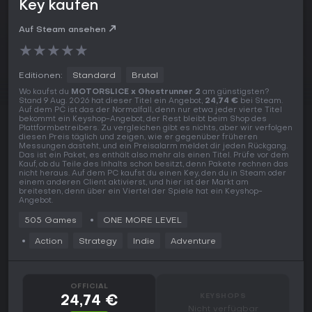
Key kaufen
Auf Steam ansehen
★
★
★
★
★
Editionen:
Standard
Brutal
Wo kaufst du
MOTORSLICE x Ghostrunner 2
am günstigsten?
Stand 9 Aug. 2026 hat dieser Titel ein Angebot,
24,74 €
bei Steam.
Auf dem PC ist das der Normalfall, denn nur etwa jeder vierte Titel
bekommt ein Keyshop-Angebot, der Rest bleibt beim Shop des
Plattformbetreibers. Zu vergleichen gibt es nichts, aber wir verfolgen
diesen Preis täglich und zeigen, wie er gegenüber früheren
Messungen dasteht, und ein Preisalarm meldet dir jeden Rückgang.
Das ist ein Paket, es enthält also mehr als einen Titel. Prüfe vor dem
Kauf, ob du Teile des Inhalts schon besitzt, denn Pakete rechnen das
nicht heraus. Auf dem PC kaufst du einen Key, den du in Steam oder
einem anderen Client aktivierst, und hier ist der Markt am
breitesten, denn über ein Viertel der Spiele hat ein Keyshop-
Angebot.
505 Games
ONE MORE LEVEL
Action
Strategy
Indie
Adventure
OFFICIAL
KEYSHOPS
24,74 €
Nicht verfügbar