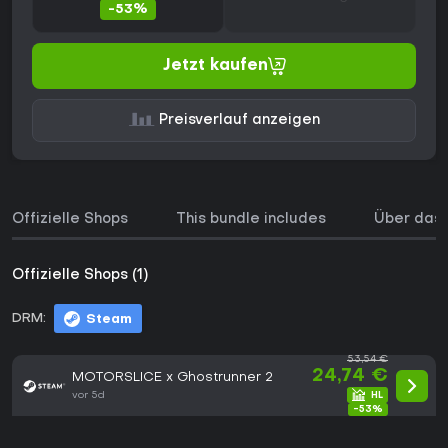
-53%
Jetzt kaufen
Preisverlauf anzeigen
Offizielle Shops
This bundle includes
Über das 
Offizielle Shops (1)
DRM:
Steam
53,54 €
24,74 €
MOTORSLICE x Ghostrunner 2
vor 5d
-53%