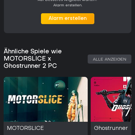
engen Turminterieurs der Vorgänger.
Alarm erstellen.
Beide Spiele verzichten auf Open-World-Freiheit zugunsten
strukturierter Level, die auf die Beherrschung spezifischer
Alarm erstellen
Mechaniken ausgerichtet sind. MOTORSLICE legt Wert auf
gewichtige, absichtliche Sprünge mit hohem Fehlerrisiko,
während Ghostrunner 2 auf Schwung und
Sekundenentscheidungen in engen Korridoren und erhöhten
Plattformen setzt.
Ähnliche Spiele wie
Lohnt es sich?
MOTORSLICE x
ALLE ANZEIGEN
MOTORSLICE erhält sehr positive Bewertungen: 85 Prozent
Ghostrunner 2 PC
von über 2.700 Rezensionen fallen positiv aus. Kritiker loben
vor allem das befriedigende Parkour-Loop und die Boss-
Skalierung, bemängeln jedoch gelegentliche
Ungenauigkeiten bei längeren Sessions. Das Spiel erschien
im Mai 2026 und wird weiterhin für seinen fokussierten Indie-
Ansatz im Action-Adventure-Bereich wahrgenommen.
Ghostrunner 2 startete im Oktober 2023 und hält durch
zusätzliche Modi und Updates eine aktive Spielerschaft. Die
Kombination aus Kampagnenlänge, Motorrad-Integration
und roguelike-Experimenten spricht Spieler an, die
hochkomplexe Gameplay-Mechaniken ohne Multiplayer-
MOTORSLICE
Ghostrunner
Komponenten schätzen. Das Bundle richtet sich an alle, die