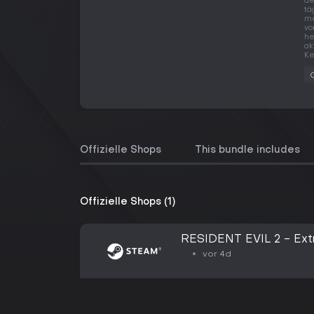
de
tä
me
vo
he
ak
Ke
Offizielle Shops
This bundle includes
Offizielle Shops (1)
RESIDENT EVIL 2 - Ext
vor 4d