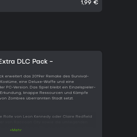
1,99 €
Extra DLC Pack -
ck erweitert das 2019er Remake des Survival-
e Kostüme, eine Deluxe-Waffe und eine
r PC-Version. Das Spiel bleibt ein Einzelspieler-
te Erkundung, knappe Ressourcen und Kämpfe
von Zombies überrannten Stadt setzt.
e Rolle von Leon Kennedy oder Claire Redfield
vier von Raccoon City sowie die umliegenden
ve und ein modernes Steuerungssystem ersetzen
+Mehr
 ohne den Fokus auf bedachtes Bewegen und