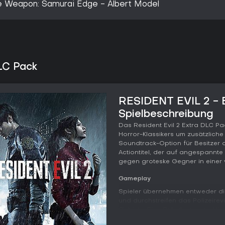
xe Weapon: Samurai Edge - Albert Model
LC Pack
RESIDENT EVIL 2 - 
Spielbeschreibung
Das Resident Evil 2 Extra DLC Pa
Horror-Klassikers um zusätzlich
Soundtrack-Option für Besitzer de
Actiontitel, der auf angespann
gegen groteske Gegner in einer 
Gameplay
Spieler übernehmen entweder di
und durchstreifen das Polizeire
Gebiete. Eine Schulterperspekti
die klassischen Tank-Controls,