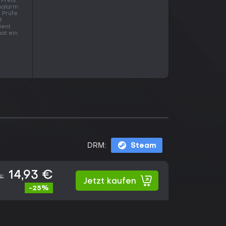
 Preis
salarm
. Prüfe
t
ient
hat ein
DRM:
Steam
14,93 €
 €
Jetzt kaufen
-25%