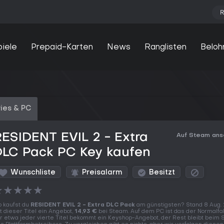
R
piele
Prepaid-Karten
News
Ranglisten
Beloh
ies & PC
ESIDENT EVIL 2 - Extra
Auf Steam an
DLC Pack PC Key kaufen
Wunschliste
Preisalarm
Besitzt
★
★
★
★
★
 kaufst du
RESIDENT EVIL 2 - Extra DLC Pack
am günstigsten? Stand 8 Aug.
t dieser Titel ein Angebot,
14,93 €
bei Steam. Auf dem PC ist das der Normalfal
r etwa jeder vierte Titel bekommt ein Keyshop-Angebot, der Rest bleibt beim 