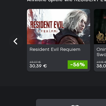
Ähnliche Spiele wie RESIDENT EV
Resident Evil Requiem
Oni
Swo
69,07 €
69,18 
-56%
30,39 €
38,