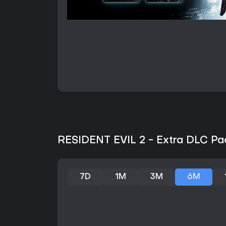
RESIDENT EVIL 2 - Extra DLC Pac
7D
1M
3M
6M