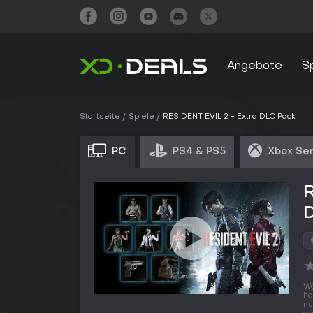
Angebote
S
Startseite
Spiele
RESIDENT EVIL 2 - Extra DLC Pack
PC
PS4 & PS5
Xbox Ser
R
Wo
ha
nu