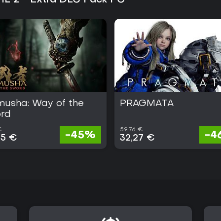
IL 2 - Extra DLC Pack PC
klassischen Resident Evil-Spiel
schätzen dürften.
musha: Way of the
PRAGMATA
rd
€
59,76 €
-45%
-4
05 €
32,27 €