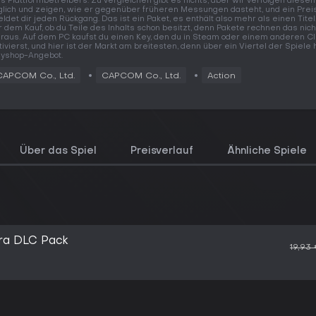
s Plattformbetreibers. Zu vergleichen gibt es nichts, aber wir verfolgen diesen
glich und zeigen, wie er gegenüber früheren Messungen dasteht, und ein Prei
ldet dir jeden Rückgang. Das ist ein Paket, es enthält also mehr als einen Titel
r dem Kauf, ob du Teile des Inhalts schon besitzt, denn Pakete rechnen das nich
raus. Auf dem PC kaufst du einen Key, den du in Steam oder einem anderen Cl
tivierst, und hier ist der Markt am breitesten, denn über ein Viertel der Spiele 
yshop-Angebot.
CAPCOM Co., Ltd.
CAPCOM Co., Ltd.
Action
Über das Spiel
Preisverlauf
Ähnliche Spiele
ra DLC Pack
19,93