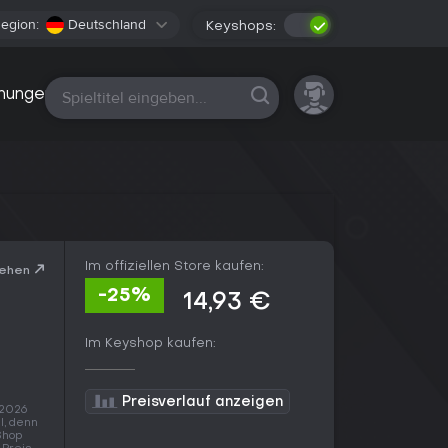
egion:
Deutschland
Keyshops:
Alle Plattformen
nungen
Im offiziellen Store kaufen:
sehen
-25%
14,93 €
Im Keyshop kaufen:
Preisverlauf anzeigen
 2026
l, denn
Shop