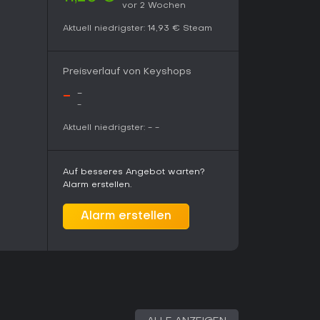
vor 2 Wochen
 Der Ghost Survivors-Modus enthält mehrere kurze
im Hauptspiel unterschiedliche Schicksale
Aktuell niedrigster:
14,93 €
Steam
Gegnertypen sowie Nachschubstationen.
Preisverlauf von Keyshops
 Ausbruch, der die Einwohner von Raccoon City
einen ersten Dienst als Polizist an, während
-
-
der sucht. Ihre Wege kreuzen sich inmitten von
-
nden Schrecken im Polizeirevier und darüber
rafiken der RE Engine verstärken die beklemmende
Aktuell niedrigster:
-
-
uchtung, lange Schatten in verfallenen Gängen
e, die auf die Umgebung reagieren.
Auf besseres Angebot warten?
Alarm erstellen.
metische Abwechslung und eine passende Waffe,
ls zu verändern. Spieler, die methodischen
Alarm erstellen
en im Remake durch Ressourcenknappheit und
gehende Spannung. Hohe Kritiker- und
ngene Mischung aus Treue zum Original von 1998
iel ist dauerhaft auf dem PC verfügbar und
tes, sodass es ein abgeschlossenes Paket für
rte Einzelspieler-Kampagne suchen. Wer schnelle
ugt, könnte das gemächliche Tempo weniger
s der Serie oder ähnlicher Titel wie die