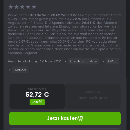
★
★
★
★
★
Wo kaufst du
Battlefield 2042 Year 1 Pass
am günstigsten? Stand
6 Aug. 2026 ist der günstigste Preis
52,72 €
bei Difmark, aus 4
Angeboten in 4 Shops. Die Spanne reicht bis
96,68 €
, der Abstand
zwischen erstem und letztem Eintrag kann also schon bei wenigen
Verkäufern groß sein. Den Key aktivierst du in Steam oder einem
anderen Client, und ein Blick in den Preisverlauf lohnt sich vorher.
Das ist ein Zusatz, du brauchst also auch das Hauptspiel. Es kostet
heute 2,87 €, zusammen also 55,59 €. Auf dem PC kaufst du einen
Key, den du in Steam oder einem anderen Client aktivierst, und hier
ist der Markt am breitesten, denn über ein Viertel der Spiele hat ein
Keyshop-Angebot.
Veröffentlichung: 19 Nov. 2021
Electronic Arts
DICE
Action
KEYSHOPS
OFFICIAL
52,72 €
Nicht verfügbar
-15%
Jetzt kaufen