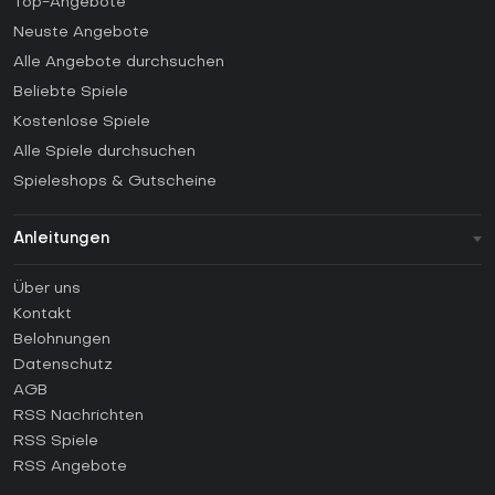
Top-Angebote
Neuste Angebote
Alle Angebote durchsuchen
Beliebte Spiele
Kostenlose Spiele
Alle Spiele durchsuchen
Spieleshops & Gutscheine
Anleitungen
FAQ
Über uns
Anleitungen
Kontakt
Wie aktiviert man einen Steam CD Key?
Belohnungen
Wie aktiviert man einen Epic Games CD Key?
Datenschutz
AGB
Wie aktiviert man einen GOG CD Key?
RSS Nachrichten
Wie aktiviert man einen Ubisoft Connect CD Key?
RSS Spiele
Wie aktiviert man einen EA App CD Key?
RSS Angebote
Wie aktiviert man einen Battle.net CD Key?