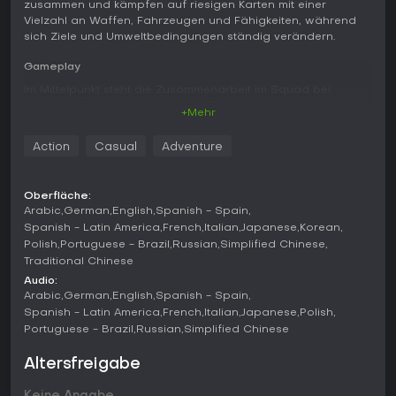
zusammen und kämpfen auf riesigen Karten mit einer
Vielzahl an Waffen, Fahrzeugen und Fähigkeiten, während
sich Ziele und Umweltbedingungen ständig verändern.
Gameplay
Im Mittelpunkt steht die Zusammenarbeit im Squad bei
schnellen Gefechten, bei denen Bewegung, Positionierung
+Mehr
und der gezielte Einsatz von Gadgets über Sieg oder
Niederlage entscheiden. Charaktere werden über Specialists
Action
Casual
Adventure
ausgewählt, die jeweils einer von vier Klassen zugeordnet
sind: Assault, Engineer, Support oder Recon. Jeder Specialist
bringt eigene Gadgets und Eigenschaften mit, die
Oberfläche:
unterschiedliche Rollen im Team ermöglichen - etwa den
Arabic
German
English
Spanish - Spain
Aufbau defensiver Stellungen oder die Bereitstellung von
Spanish - Latin America
French
Italian
Japanese
Korean
Aufklärungswerkzeugen.
Polish
Portuguese - Brazil
Russian
Simplified Chinese
Traditional Chinese
Der Kampf verbindet Fahrzeugeinsätze mit
Infanteriegefechten auf Karten für 64 oder 128 Spieler.
Audio:
Während eines Matches können Waffen und Aufsätze
Arabic
German
English
Spanish - Spain
jederzeit gewechselt werden, um auf neue Bedrohungen zu
Spanish - Latin America
French
Italian
Japanese
Polish
reagieren. Squad-Revives und Nachschub-Mechaniken
Portuguese - Brazil
Russian
Simplified Chinese
sorgen dafür, dass der Spielfluss erhalten bleibt. Gadget-
Kombinationen unterstützen sowohl offensive Vorstöße als
Altersfreigabe
auch defensive Stellungen.