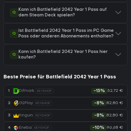
Kann ich Battlefield 2042 Year 1 Pass auf
Q
dem Steam Deck spielen?
Ist Battlefield 2042 Year 1 Pass im PC Game
Q
Pass oder anderen Abonnements enthalten?
Kann ich Battlefield 2042 Year 1 Pass hier
Q
kaufen?
Beste Preise für Battlefield 2042 Year 1 Pass
52,72 €
1
Difmark
-15%
KEYSHOP
82,80 €
2
G2Play
-8%
KEYSHOP
82,80 €
3
Kinguin
-8%
KEYSHOP
96,68 €
4
Eneba
-10%
KEYSHOP