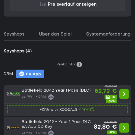
Preisverlauf anzeigen
Keyshops
Über das Spiel
Systemanforderunge
Keyshops (4)
Risikoinfo:
DRM:
EA App
62,03 €
Battlefield 2042 Year 1 Pass (DLC)
52,72 €
vor 7W
DRM:
-15%
copy
-15% with XDDEALS
Battlefield 2042 - Year 1 Pass DLC
90,00 €
EA App CD Key
82,80 €
-8%
vor 9W
DRM: