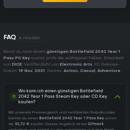
FAQ
8 FRAGEN
Bevor du nach einem
günstigen Battlefield 2042 Year 1
Pass PC Key
suchst, prüfe die wichtigsten Fakten. Entwickelt
von
DICE
. Veröffentlicht von
Electronic Arts
. PC Release-
Datum:
19 Nov. 2021
. Genres:
Action
,
Casual
,
Adventure
.
Wo kann ich einen günstigen Battlefield
Q
2042 Year 1 Pass Steam Key oder CD Key
kaufen?
Mit unserem Preisvergleich und verifizierten Rabattcodes
kannst du einen
Battlefield 2042 Year 1 Pass Key
schon
ab
52,72 €
kaufen. Dieses Angebot ist bei
Difmark
verfügbar und gehört zu den günstigsten auf dem Markt.