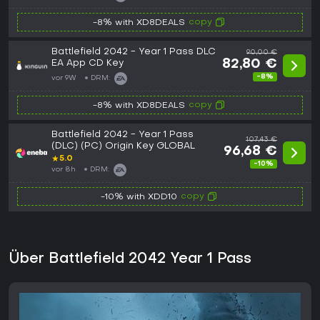
copy
-8% with XD8DEALS
Battlefield 2042 - Year 1 Pass DLC
90,00 €
EA App CD Key
82,80 €
-8%
vor 9W
DRM:
copy
-8% with XD8DEALS
Battlefield 2042 - Year 1 Pass
107,43 €
(DLC) (PC) Origin Key GLOBAL
96,68 €
★
5.0
-10%
vor 8h
DRM:
copy
-10% with XDD10
Über Battlefield 2042 Year 1 Pass