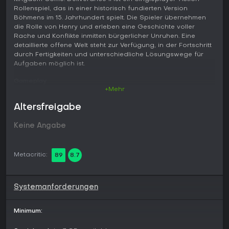
Rollenspiel, das in einer historisch fundierten Version
Böhmens im 15. Jahrhundert spielt. Die Spieler übernehmen
die Rolle von Henry und erleben eine Geschichte voller
Rache und Konflikte inmitten bürgerlicher Unruhen. Eine
detaillierte offene Welt steht zur Verfügung, in der Fortschritt
durch Fertigkeiten und unterschiedliche Lösungswege für
Aufgaben möglich ist.
Gameplay
+Mehr
Im Mittelpunkt steht ein realistisches System, das
Vorbereitung und Beobachtung belohnt. Im Kampf werden
Altersfreigabe
Schläge und Paraden über eine fünfstufige Zielrosette
ausgeführt, wobei Timing für Konter und Meisterschläge
Keine Angabe
besonders gegen gepanzerte Gegner entscheidend ist.
Fertigkeiten verbessern sich durch wiederholte Nutzung,
etwa beim Schmieden eigener Waffen, in
Metacritic:
89
8.7
Überzeugungsgesprächen, beim Schleichen oder beim
Reiten. Das Ansehen verändert sich je nach Kleidung,
Sauberkeit und Verhalten und beeinflusst die Reaktionen von
NPCs. Speicherstände erfordern bestimmte
Systemanforderungen
Verbrauchsgegenstände, was Spannung erzeugt. Quests
lassen sich auf unterschiedliche Weise lösen - ob direkt,
Minimum:
diplomatisch oder heimlich - und Kleidung sowie Status
wirken sich auf den Ausgang aus.