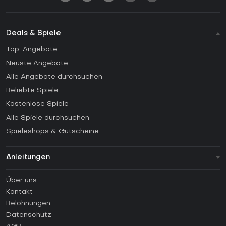
Deals & Spiele
Top-Angebote
Neuste Angebote
Alle Angebote durchsuchen
Beliebte Spiele
Kostenlose Spiele
Alle Spiele durchsuchen
Spieleshops & Gutscheine
Anleitungen
FAQ
Über uns
Anleitungen
Kontakt
Wie aktiviert man einen Steam CD Key?
Belohnungen
Wie aktiviert man einen Epic Games CD Key?
Datenschutz