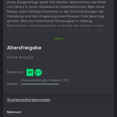
eines Bürgerkriegs spielt. Die Spieler übernehmen die Rolle
von Henry in einer realistischen mittelalterlichen Welt ohne
Magie oder Fantasy-Elemente, in der Entscheidungen die
Handlung und die Umgebung beeinflussen. Das Spiel legt
großen Wert auf historische Genauigkeit in Setting,
Mechaniken und Atmosphäre und lässt die Spieler in eine
detaillierte Simulation von Alltag, Konflikten und Überleben
eintauchen.
+Mehr
Gameplay
Altersfreigabe
Im Mittelpunkt steht ein skillbasiertes Fortschrittssystem, das
sich durch wiederholte Nutzung verbessert statt durch
Keine Angabe
klassisches Leveln. Kämpfe erfordern präzises Timing und
Positionierung in Nahkämpfen aus der Egoperspektive,
wobei Waffen und Taktiken realistisch wirken und
Metacritic:
89
8.7
Fehlentscheidungen spürbare Folgen haben. Neben dem
Schmieden und Reparieren von Ausrüstung in der Schmiede
Overwhelmingly Positive
(70)
sowie der Herstellung nützlicher Mixturen durch Alchemie
Steam:
können Spieler auch auf Schleichwege zurückgreifen, um
gefährliche Situationen zu meistern. Ein Rufsystem bewertet
das Verhalten in den Siedlungen und beeinflusst, wie NPCs
Systemanforderungen
reagieren und welche Dialog- und Questoptionen sich
eröffnen oder verschließen. Die offene Welt bietet beim
Erkunden zahlreiche Nebenaktivitäten und Hauptstory-
Minimum:
Stränge, die sich je nach vorherigen Entscheidungen