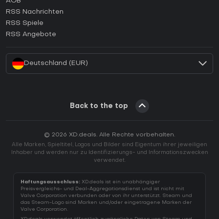
AGB
Wie aktiviert man einen GOG CD Key?
RSS Nachrichten
Wie aktiviert man einen Ubisoft Connect CD Key?
RSS Spiele
Wie aktiviert man einen EA App CD Key?
RSS Angebote
Wie aktiviert man einen Battle.net CD Key?
Deutschland (EUR)
Back to the top
© 2026 XD.deals. Alle Rechte vorbehalten.
Alle Marken, Spieltitel, Logos und Bilder sind Eigentum ihrer jeweiligen
Inhaber und werden nur zu Identifizierungs- und Informationszwecken
verwendet.
Haftungsausschluss:
XD.deals ist ein unabhängiger
Preisvergleichs- und Deal-Aggregationsdienst und ist nicht mit
Valve Corporation verbunden oder von ihr unterstützt. Steam und
das Steam-Logo sind Marken und/oder eingetragene Marken der
Valve Corporation.