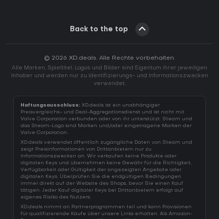
Back to the top
© 2026 XD.deals. Alle Rechte vorbehalten.
Alle Marken, Spieltitel, Logos und Bilder sind Eigentum ihrer jeweiligen
Inhaber und werden nur zu Identifizierungs- und Informationszwecken
verwendet.
Haftungsausschluss:
XD.deals ist ein unabhängiger
Preisvergleichs- und Deal-Aggregationsdienst und ist nicht mit
Valve Corporation verbunden oder von ihr unterstützt. Steam und
das Steam-Logo sind Marken und/oder eingetragene Marken der
Valve Corporation.
XD.deals verwendet öffentlich zugängliche Daten von Steam und
zeigt Preisinformationen von Drittanbietern nur zu
Informationszwecken an. Wir verkaufen keine Produkte oder
digitalen Keys und übernehmen keine Gewähr für die Richtigkeit,
Verfügbarkeit oder Gültigkeit der angezeigten Angebote oder
digitalen Keys. Überprüfen Sie die endgültigen Bedingungen
immer direkt auf der Website des Shops, bevor Sie einen Kauf
tätigen. Jeder Kauf digitaler Keys bei Drittanbietern erfolgt auf
eigenes Risiko des Nutzers.
XD.deals nimmt an Partnerprogrammen teil und kann Provisionen
für qualifizierende Käufe über unsere Links erhalten. Als Amazon-