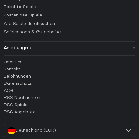
Beliebte Spiele
Kostenlose Spiele
Alle Spiele durchsuchen
Spieleshops & Gutscheine
Anleitungen
FAQ
Über uns
Anleitungen
Kontakt
Wie aktiviert man einen Steam CD Key?
Belohnungen
Wie aktiviert man einen Epic Games CD Key?
Datenschutz
AGB
Wie aktiviert man einen GOG CD Key?
RSS Nachrichten
Wie aktiviert man einen Ubisoft Connect CD Key?
RSS Spiele
Wie aktiviert man einen EA App CD Key?
RSS Angebote
Wie aktiviert man einen Battle.net CD Key?
Deutschland (EUR)