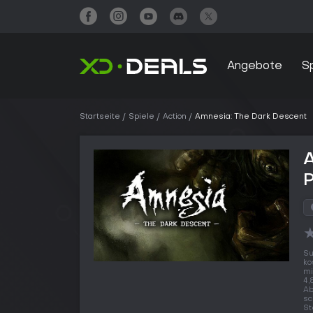
Angebote
S
Startseite
Spiele
Action
Amnesia: The Dark Descent
Su
ko
mi
4,
Ab
sc
St