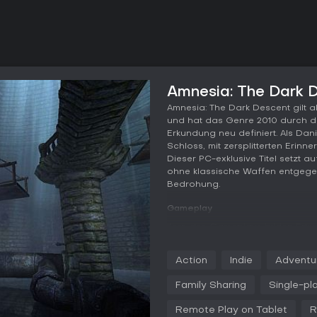
Amnesia: The Dark D
Amnesia: The Dark Descent gilt a
und hat das Genre 2010 durch 
Erkundung neu definiert. Als Dan
Schloss, mit zersplitterten Erin
Dieser PC-exklusive Titel setzt au
ohne klassische Waffen entgegen
Bedrohung.
Gameplay
Kern des Gameplays bilden Erku
physikbasierten Welt, in der Obje
dunkle Korridore, managt das Öl
Action
Indie
Adventu
halten, denn Finsternis frisst e
Monstern beschleunigt den Verlu
Family Sharing
Single-pl
akustischen Halluzinationen füh
Kampfmöglichkeiten überlebt ihr 
Remote Play on Tablet
R
oder Flucht. Rätsel erfordern of