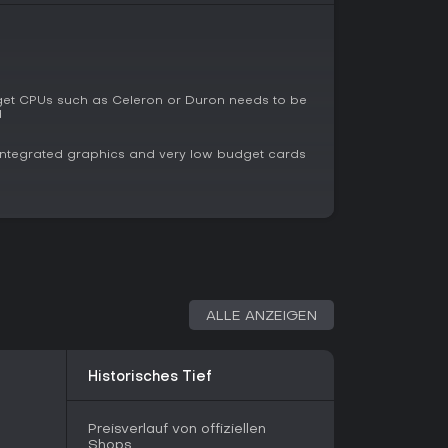
ugt Amnesia: The Dark Descent Atmosphären-
 Jump Scares schätzen. IGN vergab eine 8.5 und
owie echten Schrecken. Dank Community-Mods
odernen PCs ohne Störungen durch Updates. Wer
et CPUs such as Celeron or Duron needs to be
floses Überleben mag, findet hier eine klare
d
en das Tempo zu bedächtig empfinden.
ntegrated graphics and very low budget cards
ALLE ANZEIGEN
Historisches Tief
Preisverlauf von offiziellen
Shops