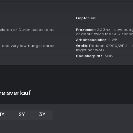
Lohnt es sich?
Auch Jahre nach Release überze
Horror-Fans, die Spannung statt
Empfohlen:
lobte innovative Mechaniken s
bleibt es gepflegt und läuft m
leron or Duron needs to be
Prozessor:
2.0Ghz - Low budg
psychologischen Tiefgang und hil
at about twice the CPU spee
Empfehlung; Action-Jäger könnt
Arbeitsspeicher:
2 GB
 and very low budget cards
Grafik:
Radeon X1000/GF 6 - I
might not work.
Speicherplatz:
3GB
eisverlauf
1Y
2Y
3Y