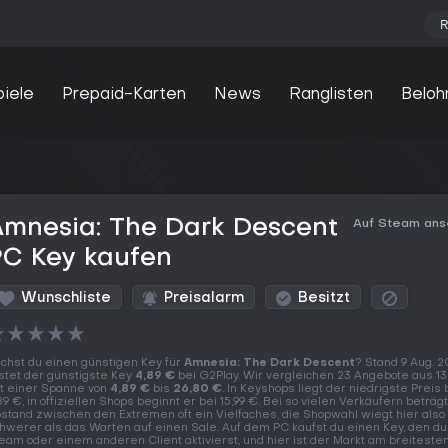
R
piele
Prepaid-Karten
News
Ranglisten
Beloh
Amnesia: The Dark Descent
Auf Steam an
PC Key kaufen
Wunschliste
Preisalarm
Besitzt
★
★
★
★
★
chst du einen günstigen Key für
Amnesia: The Dark Descent
? Stand 9 Aug. 
stet der günstigste Key
4,89 €
bei G2Play. Wir vergleichen 23 Angebote aus 1
t einer Spanne von
4,89 €
bis
26,80 €
. In Keyshops liegt der niedrigste Preis 
89 €, in offiziellen Shops beginnt er bei 15,99 €. Bei so vielen Verkäufern beträg
stand zwischen den Extremen oft ein Vielfaches, die Shopwahl wiegt hier also
hwerer als das Warten auf einen Sale. Auf dem PC kaufst du einen Key, den du
eam oder einem anderen Client aktivierst, und hier ist der Markt am breiteste