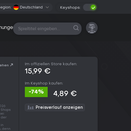
egion:
Deutschland
Keyshops:
Alle Plattformen
nungen
Im offiziellen Store kaufen:
sehen
15,99 €
Im Keyshop kaufen:
-74%
4,89 €
2026
Preisverlauf anzeigen
3 Shops
bei
t der
 in
n, denn