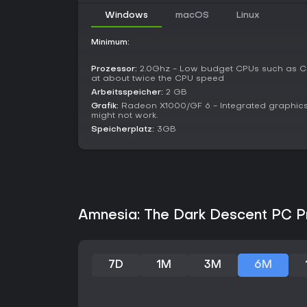
Windows
macOS
Linux
Minimum:
Prozessor:
2.0Ghz - Low budget CPUs such as Ce
at about twice the CPU speed
Arbeitsspeicher:
2 GB
Grafik:
Radeon X1000/GF 6 - Integrated graphics
might not work.
Speicherplatz:
3GB
Amnesia: The Dark Descent PC Pr
7D
1M
3M
6M