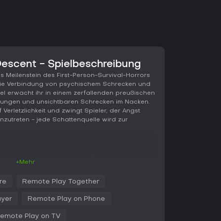
escent - Spielbeschreibung
ls Meilenstein des First-Person-Survival-Horrors
die Verbindung von psychischem Schrecken und
iel erwacht ihr in einem zerfallenden preußischen
nerungen und unsichtbaren Schrecken im Nacken.
f Verletzlichkeit und zwingt Spieler, der Angst
zutreten - jede Schattenquelle wird zur
ndung und das Lösen von Rätseln in einer
+Mehr
kte realistisch manipulierbar sind. Ihr durchquert
 eurer Laterne und Zunderboxen, um Licht zu
re
Remote Play Together
uren Verstandsstab ab. Das Anstarren von
st, was zu visuellen Verzerrungen und
ayer
Remote Play on Phone
rt und die Spannung steigert. Ohne
durch Verstecken in Schränken, unter Tischen
emote Play on TV
t Schlüssel finden, Gegenstände kombinieren