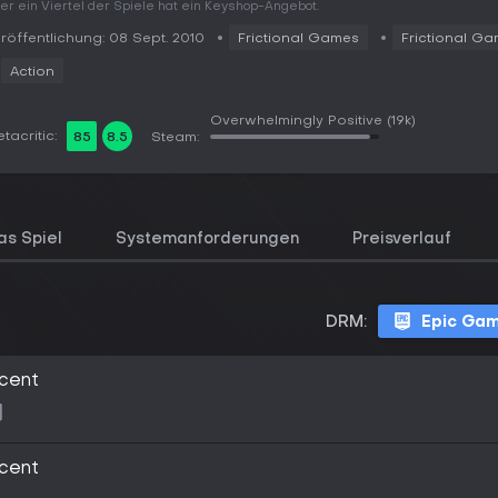
er ein Viertel der Spiele hat ein Keyshop-Angebot.
röffentlichung: 08 Sept. 2010
Frictional Games
Frictional G
Action
Overwhelmingly Positive
(19k)
tacritic:
85
8.5
Steam:
as Spiel
Systemanforderungen
Preisverlauf
DRM:
Epic Ga
cent
cent