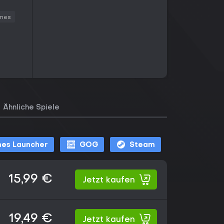
ames
Ähnliche Spiele
mes Launcher
GOG
Steam
15,99 €
Jetzt kaufen
19,49 €
Jetzt kaufen