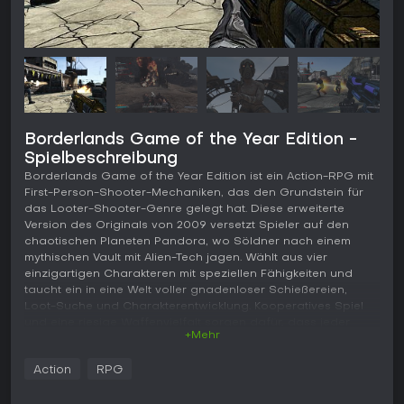
Borderlands Game of the Year Edition -
Spielbeschreibung
Borderlands Game of the Year Edition ist ein Action-RPG mit
First-Person-Shooter-Mechaniken, das den Grundstein für
das Looter-Shooter-Genre gelegt hat. Diese erweiterte
Version des Originals von 2009 versetzt Spieler auf den
chaotischen Planeten Pandora, wo Söldner nach einem
mythischen Vault mit Alien-Tech jagen. Wählt aus vier
einzigartigen Charakteren mit speziellen Fähigkeiten und
taucht ein in eine Welt voller gnadenloser Schießereien,
Loot-Suche und Charakterentwicklung. Kooperatives Spiel
und eine riesige Waffenvielfalt sorgen dafür, dass jeder
+Mehr
Durchlauf frisch und explosiv wirkt.
Gameplay
Action
RPG
Im Kern von Borderlands Game of the Year Edition dreht sich