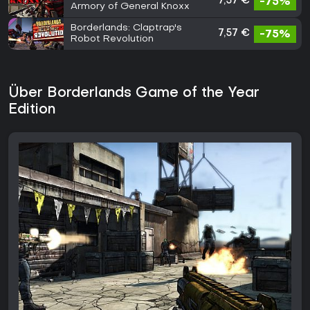
7,57 €
-75%
Armory of General Knoxx
Borderlands: Claptrap's
7,57 €
-75%
Robot Revolution
Über Borderlands Game of the Year
Edition