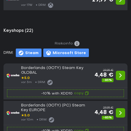
29,99 €
vor 17W
DRM:
Keyshops (22)
Risikoinfo:
DRM:
Steam
Microsoft Store
Borderlands (GOTY) Steam Key
29,99 €
GLOBAL
4,48 €
★
5.0
-85%
vor 3m
DRM:
copy
-10% with XDD10
Borderlands (GOTY) (PC) Steam
29,99 €
Key EUROPE
4,48 €
★
5.0
-85%
vor 10m
DRM:
copy