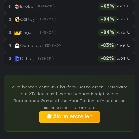
4,48 €
1
Eneba
-85%
KEYSHOP
4,75 €
2
G2Play
-84%
KEYSHOP
4,75 €
3
Kinguin
-84%
KEYSHOP
4,99 €
4
Gameseal
-83%
KEYSHOP
5,34 €
5
Driffle
-82%
KEYSHOP
Zum besten Zeitpunkt kaufen? Setze einen Preisalarm
auf XD.deals und werde benachrichtigt, wenn
Borderlands Game of the Year Edition sein nächstes
historisches Tief erreicht.
Alarm erstellen