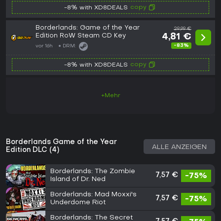
copy
-8% with XD8DEALS
Borderlands: Game of the Year
29,99 €
Edition RoW Steam CD Key
4,81 €
-83%
vor 16h
DRM:
copy
-8% with XD8DEALS
+Mehr
Borderlands Game of the Year
ALLE ANZEIGEN
Edition DLC (4)
Borderlands: The Zombie
7,57 €
-75%
Island of Dr. Ned
Borderlands: Mad Moxxi's
7,57 €
-75%
Underdome Riot
Borderlands: The Secret