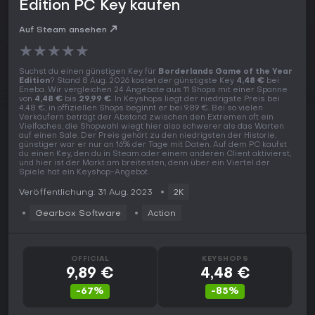
Edition PC Key kaufen
Auf Steam ansehen
★
★
★
★
★
Suchst du einen günstigen Key für
Borderlands Game of the Year
Edition
? Stand 8 Aug. 2026 kostet der günstigste Key
4,48 €
bei
Eneba. Wir vergleichen 24 Angebote aus 11 Shops mit einer Spanne
von
4,48 €
bis
29,99 €
. In Keyshops liegt der niedrigste Preis bei
4,48 €, in offiziellen Shops beginnt er bei 9,89 €. Bei so vielen
Verkäufern beträgt der Abstand zwischen den Extremen oft ein
Vielfaches, die Shopwahl wiegt hier also schwerer als das Warten
auf einen Sale. Der Preis gehört zu den niedrigsten der Historie,
günstiger war er nur an 16% der Tage mit Daten. Auf dem PC kaufst
du einen Key, den du in Steam oder einem anderen Client aktivierst,
und hier ist der Markt am breitesten, denn über ein Viertel der
Spiele hat ein Keyshop-Angebot.
Veröffentlichung: 31 Aug. 2023
2K
Gearbox Software
Action
OFFICIAL
KEYSHOPS
9,89 €
4,48 €
-67%
-85%