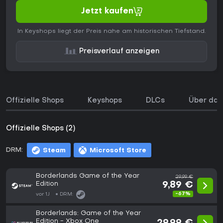
Jetzt kaufen
In Keyshops liegt der Preis nahe am historischen Tiefstand.
Preisverlauf anzeigen
Offizielle Shops
Keyshops
DLCs
Über das
Offizielle Shops (2)
DRM:
Steam
Microsoft Store
Borderlands Game of the Year
29,99 €
Edition
9,89 €
-67%
vor 1J
DRM:
Borderlands: Game of the Year
Edition - Xbox One