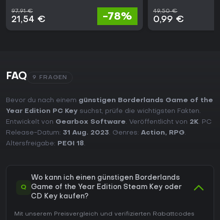
97,91 €
49,50 €
-78%
21,54 €
0,99 €
FAQ
9 FRAGEN
Bevor du nach einem
günstigen Borderlands Game of the
Year Edition PC Key
suchst, prüfe die wichtigsten Fakten.
Entwickelt von
Gearbox Software
. Veröffentlicht von
2K
. PC
Release-Datum:
31 Aug. 2023
. Genres:
Action
,
RPG
.
Altersfreigabe:
PEGI 18
.
Wo kann ich einen günstigen Borderlands
Q
Game of the Year Edition Steam Key oder
CD Key kaufen?
Mit unserem Preisvergleich und verifizierten Rabattcodes