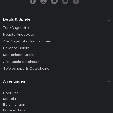
Deals & Spiele
Top-Angebote
Neuste Angebote
Alle Angebote durchsuchen
Beliebte Spiele
Kostenlose Spiele
Alle Spiele durchsuchen
Spieleshops & Gutscheine
Anleitungen
FAQ
Über uns
Anleitungen
Kontakt
Wie aktiviert man einen Steam CD Key?
Belohnungen
Wie aktiviert man einen Epic Games CD Key?
Datenschutz