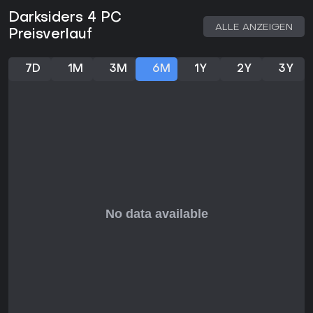
werden.
Darksiders 4 PC
ALLE ANZEIGEN
Preisverlauf
7D
1M
3M
6M
1Y
2Y
3Y