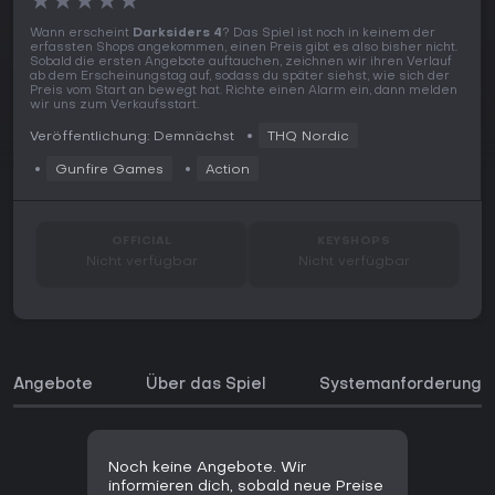
★
★
★
★
★
Wann erscheint
Darksiders 4
? Das Spiel ist noch in keinem der
erfassten Shops angekommen, einen Preis gibt es also bisher nicht.
Sobald die ersten Angebote auftauchen, zeichnen wir ihren Verlauf
ab dem Erscheinungstag auf, sodass du später siehst, wie sich der
Preis vom Start an bewegt hat. Richte einen Alarm ein, dann melden
wir uns zum Verkaufsstart.
Veröffentlichung: Demnächst
THQ Nordic
Gunfire Games
Action
OFFICIAL
KEYSHOPS
Nicht verfügbar
Nicht verfügbar
Angebote
Über das Spiel
Systemanforderunge
Noch keine Angebote. Wir
informieren dich, sobald neue Preise