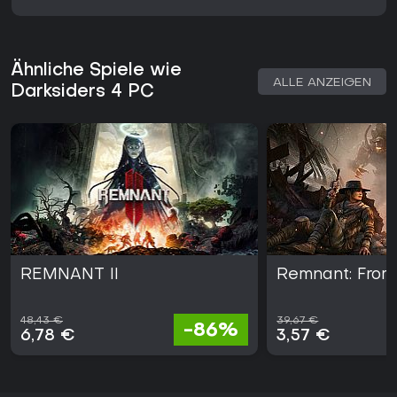
Ähnliche Spiele wie
ALLE ANZEIGEN
Darksiders 4 PC
REMNANT II
Remnant: From
48,43 €
39,67 €
-86%
6,78 €
3,57 €