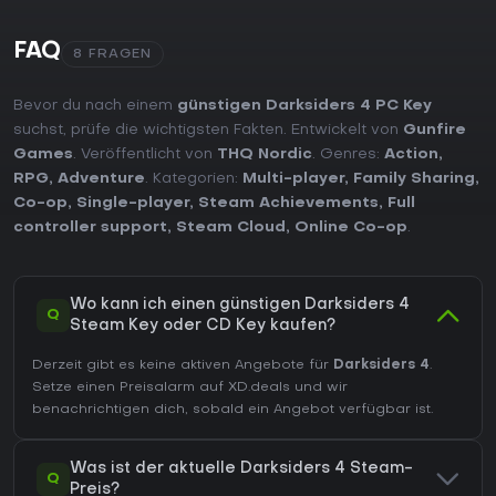
FAQ
8 FRAGEN
Bevor du nach einem
günstigen Darksiders 4 PC Key
suchst, prüfe die wichtigsten Fakten. Entwickelt von
Gunfire
Games
. Veröffentlicht von
THQ Nordic
. Genres:
Action
,
RPG
,
Adventure
. Kategorien:
Multi-player
,
Family Sharing
,
Co-op
,
Single-player
,
Steam Achievements
,
Full
controller support
,
Steam Cloud
,
Online Co-op
.
Wo kann ich einen günstigen Darksiders 4
Q
Steam Key oder CD Key kaufen?
Derzeit gibt es keine aktiven Angebote für
Darksiders 4
.
Setze einen Preisalarm auf XD.deals und wir
benachrichtigen dich, sobald ein Angebot verfügbar ist.
Was ist der aktuelle Darksiders 4 Steam-
Q
Preis?