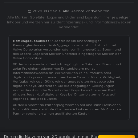
© 2026 XD.deals. Alle Rechte vorbehalten.
Alle Marken, Spieltitel, Logos und Bilder sind Eigentum ihrer jeweiligen
Inhaber und werden nur zu Identifizierungs- und Informationszwecken
verwendet.
Haftungsausschluss:
XD.deals ist ein unabhängiger
Preisvergleichs- und Deal-Aggregationsdienst und ist nicht mit
Valve Corporation verbunden oder von ihr unterstützt. Steam und
das Steam-Logo sind Marken und/oder eingetragene Marken der
Valve Corporation.
XD.deals verwendet öffentlich zugängliche Daten von Steam und
zeigt Preisinformationen von Drittanbietern nur zu
Informationszwecken an. Wir verkaufen keine Produkte oder
digitalen Keys und übernehmen keine Gewähr für die Richtigkeit,
Verfügbarkeit oder Gültigkeit der angezeigten Angebote oder
digitalen Keys. Überprüfen Sie die endgültigen Bedingungen
immer direkt auf der Website des Shops, bevor Sie einen Kauf
tätigen. Jeder Kauf digitaler Keys bei Drittanbietern erfolgt auf
eigenes Risiko des Nutzers.
XD.deals nimmt an Partnerprogrammen teil und kann Provisionen
für qualifizierende Käufe über unsere Links erhalten. Als Amazon-
Partner verdienen wir an qualifizierten Käufen.
Durch die Nutzung von XD.deals stimmen Sie