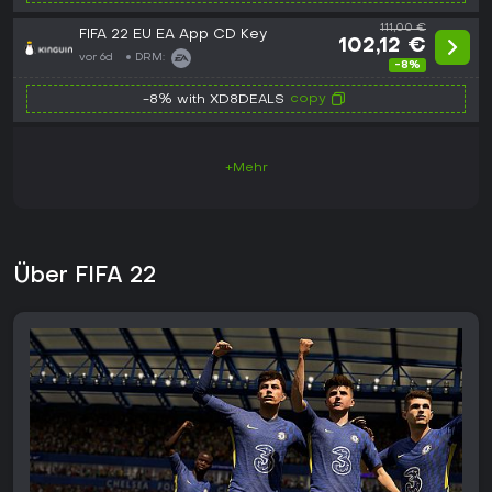
111,00 €
FIFA 22 EU EA App CD Key
102,12 €
vor 6d
DRM:
-8%
copy
-8% with XD8DEALS
+Mehr
Über FIFA 22