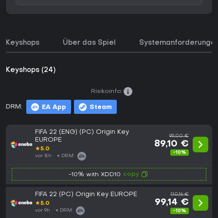
Keyshops
Über das Spiel
Systemanforderunge
Keyshops (24)
Risikoinfo:
DRM:
EA App
Steam
FIFA 22 (ENG) (PC) Origin Key
99,00 €
EUROPE
89,10 €
★
5.0
-10%
vor 8h
DRM:
copy
-10% with XDD10
FIFA 22 (PC) Origin Key EUROPE
110,16 €
99,14 €
★
5.0
vor 9h
DRM:
-10%