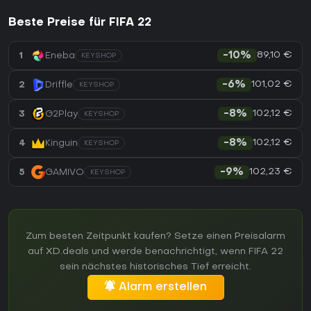
Beste Preise für FIFA 22
89,10 €
1
Eneba
-10%
KEYSHOP
101,02 €
2
Driffle
-6%
KEYSHOP
102,12 €
3
G2Play
-8%
KEYSHOP
102,12 €
4
Kinguin
-8%
KEYSHOP
102,23 €
5
GAMIVO
-9%
KEYSHOP
Zum besten Zeitpunkt kaufen? Setze einen Preisalarm
auf XD.deals und werde benachrichtigt, wenn FIFA 22
sein nächstes historisches Tief erreicht.
Alarm erstellen