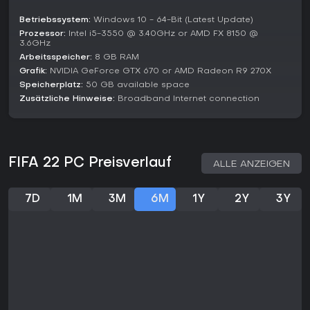
Betriebssystem:
Windows 10 - 64-Bit (Latest Update)
Prozessor:
Intel i5-3550 @ 3.40GHz or AMD FX 8150 @
3.6GHz
Arbeitsspeicher:
8 GB RAM
Grafik:
NVIDIA GeForce GTX 670 or AMD Radeon R9 270X
Speicherplatz:
50 GB available space
Zusätzliche Hinweise:
Broadband Internet connection
FIFA 22 PC Preisverlauf
ALLE ANZEIGEN
7D
1M
3M
6M
1Y
2Y
3Y