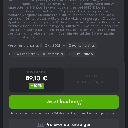
Suchst du einen günstigen Key für
FIFA 22
? Stand 7 Aug. 2026 liegt
das niedrigste Angebot bei
89,10 €
bei Eneba, ausgewählt aus 24
Angeboten in 9 Shops. In Keyshops geht es bei 89,10 € los, in
offiziellen Shops bei . Auf dem PC gewinnt der Keyshop in den
meisten Vergleichen beim Preis, du kaufst dann aber einen Code
von einem Drittanbieter, prüfe also die Aktivierungsregion. Dieses
Spiel war schon günstiger, an 94% der Tage mit Daten. Ein Preisalarm
meldet dir den nächsten Rückgang. Auf dem PC kaufst du einen Key,
den du in Steam oder einem anderen Client aktivierst, und hier ist
der Markt am breitesten, denn über ein Viertel der Spiele hat ein
Keyshop-Angebot.
Veröffentlichung: 01 Okt. 2021
Electronic Arts
EA Canada & EA Romania
Simulation
KEYSHOPS
OFFICIAL
89,10 €
Nicht verfügbar
-10%
Jetzt kaufen
In Keyshops war es an 94% der Tage mit Daten günstiger.
Preisverlauf anzeigen