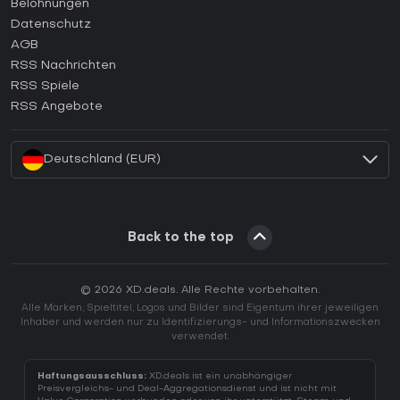
Belohnungen
Wie aktiviert man einen Epic Games CD Key?
Datenschutz
AGB
Wie aktiviert man einen GOG CD Key?
RSS Nachrichten
Wie aktiviert man einen Ubisoft Connect CD Key?
RSS Spiele
Wie aktiviert man einen EA App CD Key?
RSS Angebote
Wie aktiviert man einen Battle.net CD Key?
Deutschland (EUR)
Back to the top
© 2026 XD.deals. Alle Rechte vorbehalten.
Alle Marken, Spieltitel, Logos und Bilder sind Eigentum ihrer jeweiligen
Inhaber und werden nur zu Identifizierungs- und Informationszwecken
verwendet.
Haftungsausschluss:
XD.deals ist ein unabhängiger
Preisvergleichs- und Deal-Aggregationsdienst und ist nicht mit