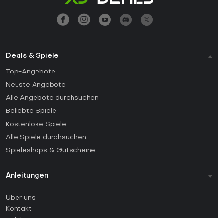
Deals & Spiele
Top-Angebote
Neuste Angebote
Alle Angebote durchsuchen
Beliebte Spiele
Kostenlose Spiele
Alle Spiele durchsuchen
Spieleshops & Gutscheine
Anleitungen
FAQ
Über uns
Anleitungen
Kontakt
Wie aktiviert man einen Steam CD Key?