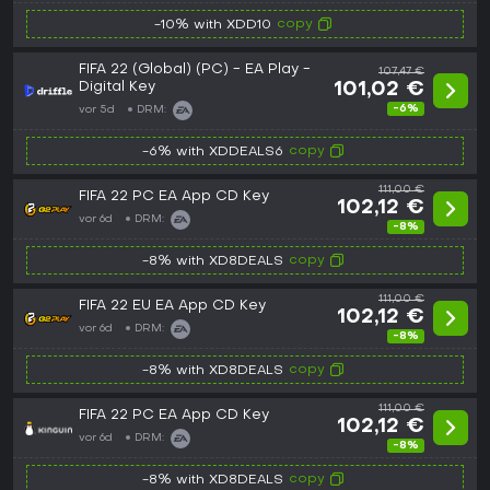
copy
-10% with XDD10
FIFA 22 (Global) (PC) - EA Play -
107,47 €
Digital Key
101,02 €
-6%
vor 5d
DRM:
copy
-6% with XDDEALS6
111,00 €
FIFA 22 PC EA App CD Key
102,12 €
vor 6d
DRM:
-8%
copy
-8% with XD8DEALS
111,00 €
FIFA 22 EU EA App CD Key
102,12 €
vor 6d
DRM:
-8%
copy
-8% with XD8DEALS
111,00 €
FIFA 22 PC EA App CD Key
102,12 €
vor 6d
DRM:
-8%
copy
-8% with XD8DEALS