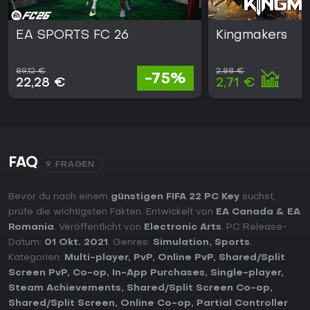
EA SPORTS FC 26
Kingmakers
89,12 €
2,88 €
-75%
22,28 €
2,71 €
FAQ
9 FRAGEN
Bevor du nach einem
günstigen FIFA 22 PC Key
suchst,
prüfe die wichtigsten Fakten. Entwickelt von
EA Canada & EA
Romania
. Veröffentlicht von
Electronic Arts
. PC Release-
Datum:
01 Okt. 2021
. Genres:
Simulation
,
Sports
.
Kategorien:
Multi-player
,
PvP
,
Online PvP
,
Shared/Split
Screen PvP
,
Co-op
,
In-App Purchases
,
Single-player
,
Steam Achievements
,
Shared/Split Screen Co-op
,
Shared/Split Screen
,
Online Co-op
,
Partial Controller