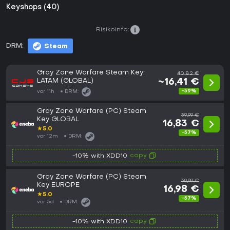
Keyshops (40)
Risikoinfo:
DRM:
Steam
Gray Zone Warfare Steam Key:
40,82 €
LATAM (GLOBAL)
~16,41 €
-59%
vor 11h
DRM:
Gray Zone Warfare (PC) Steam
39,99 €
Key GLOBAL
16,83 €
★
5.0
-57%
vor 12m
DRM:
copy
-10% with XDD10
Gray Zone Warfare (PC) Steam
39,99 €
Key EUROPE
16,98 €
★
5.0
-57%
vor 5d
DRM:
copy
-10% with XDD10