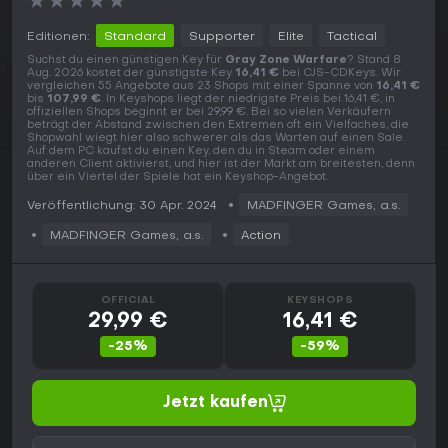
★
★
★
★
★
Editionen:
Standard
Supporter
Elite
Tactical
Suchst du einen günstigen Key für
Gray Zone Warfare
? Stand 8
Aug. 2026 kostet der günstigste Key
16,41 €
bei CJS-CDKeys. Wir
vergleichen 55 Angebote aus 23 Shops mit einer Spanne von
16,41 €
bis
107,99 €
. In Keyshops liegt der niedrigste Preis bei 16,41 €, in
offiziellen Shops beginnt er bei 29,99 €. Bei so vielen Verkäufern
beträgt der Abstand zwischen den Extremen oft ein Vielfaches, die
Shopwahl wiegt hier also schwerer als das Warten auf einen Sale.
Auf dem PC kaufst du einen Key, den du in Steam oder einem
anderen Client aktivierst, und hier ist der Markt am breitesten, denn
über ein Viertel der Spiele hat ein Keyshop-Angebot.
Veröffentlichung: 30 Apr. 2024
MADFINGER Games, a.s.
MADFINGER Games, a.s.
Action
OFFICIAL
KEYSHOPS
29,99 €
16,41 €
-25%
-59%
Jetzt kaufen