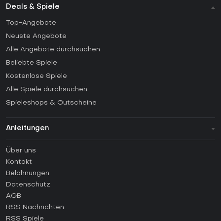
Deals & Spiele
Top-Angebote
Neuste Angebote
Alle Angebote durchsuchen
Beliebte Spiele
Kostenlose Spiele
Alle Spiele durchsuchen
Spieleshops & Gutscheine
Anleitungen
FAQ
Über uns
Anleitungen
Kontakt
Wie aktiviert man einen Steam CD Key?
Belohnungen
Wie aktiviert man einen Epic Games CD Key?
Datenschutz
AGB
Wie aktiviert man einen GOG CD Key?
RSS Nachrichten
Wie aktiviert man einen Ubisoft Connect CD Key?
RSS Spiele