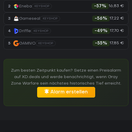
16,83 €
2
Eneba
-57%
KEYSHOP
17,22 €
3
Gameseal
-56%
KEYSHOP
17,70 €
4
Driffle
-49%
KEYSHOP
17,85 €
5
GAMIVO
-55%
KEYSHOP
Zum besten Zeitpunkt kaufen? Setze einen Preisalarm
auf XD.deals und werde benachrichtigt, wenn Gray
Zone Warfare sein nächstes historisches Tief erreicht.
Alarm erstellen