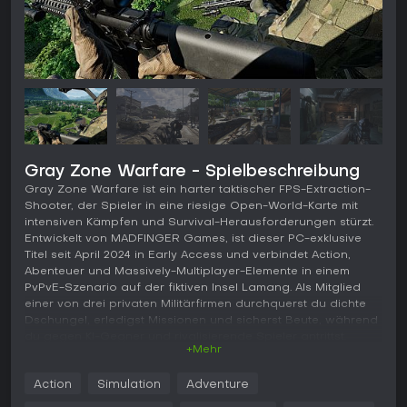
Gray Zone Warfare - Spielbeschreibung
Gray Zone Warfare ist ein harter taktischer FPS-Extraction-
Shooter, der Spieler in eine riesige Open-World-Karte mit
intensiven Kämpfen und Survival-Herausforderungen stürzt.
Entwickelt von MADFINGER Games, ist dieser PC-exklusive
Titel seit April 2024 in Early Access und verbindet Action,
Abenteuer und Massively-Multiplayer-Elemente in einem
PvPvE-Szenario auf der fiktiven Insel Lamang. Als Mitglied
einer von drei privaten Militärfirmen durchquerst du dichte
Dschungel, erledigst Missionen und sicherst Beute, während
du gegen KI-Gegner und rivalisierende Spieler antrittst.
+Mehr
Gameplay
Action
Simulation
Adventure
Im Kern von Gray Zone Warfare dreht sich alles darum, in die