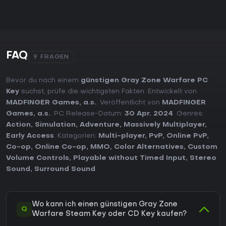
FAQ
9 FRAGEN
Bevor du nach einem
günstigen Gray Zone Warfare PC
Key
suchst, prüfe die wichtigsten Fakten. Entwickelt von
MADFINGER Games, a.s.
. Veröffentlicht von
MADFINGER
Games, a.s.
. PC Release-Datum:
30 Apr. 2024
. Genres:
Action
,
Simulation
,
Adventure
,
Massively Multiplayer
,
Early Access
. Kategorien:
Multi-player
,
PvP
,
Online PvP
,
Co-op
,
Online Co-op
,
MMO
,
Color Alternatives
,
Custom
Volume Controls
,
Playable without Timed Input
,
Stereo
Sound
,
Surround Sound
.
Wo kann ich einen günstigen Gray Zone
Q
Warfare Steam Key oder CD Key kaufen?