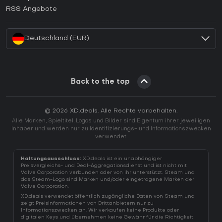
Wie aktiviert man einen EA App CD Key?
RSS Angebote
Wie aktiviert man einen Battle.net CD Key?
Deutschland (EUR)
Back to the top
© 2026 XD.deals. Alle Rechte vorbehalten.
Alle Marken, Spieltitel, Logos und Bilder sind Eigentum ihrer jeweiligen
Inhaber und werden nur zu Identifizierungs- und Informationszwecken
verwendet.
Haftungsausschluss:
XD.deals ist ein unabhängiger
Preisvergleichs- und Deal-Aggregationsdienst und ist nicht mit
Valve Corporation verbunden oder von ihr unterstützt. Steam und
das Steam-Logo sind Marken und/oder eingetragene Marken der
Valve Corporation.
XD.deals verwendet öffentlich zugängliche Daten von Steam und
zeigt Preisinformationen von Drittanbietern nur zu
Informationszwecken an. Wir verkaufen keine Produkte oder
digitalen Keys und übernehmen keine Gewähr für die Richtigkeit,