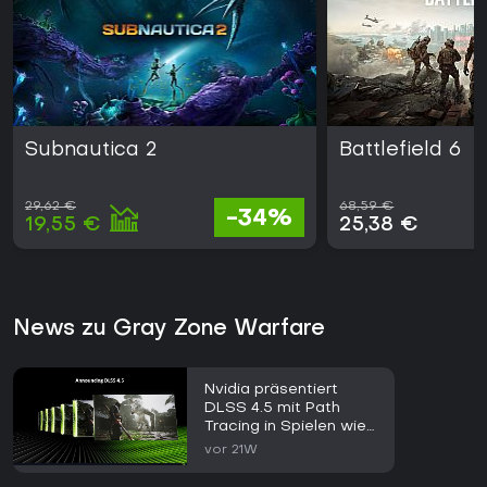
Subnautica 2
Battlefield 6
29,62 €
68,59 €
-34%
19,55 €
25,38 €
News zu Gray Zone Warfare
Nvidia präsentiert
DLSS 4.5 mit Path
Tracing in Spielen wie
007 First Light und
vor 21W
CONTROL Resonant