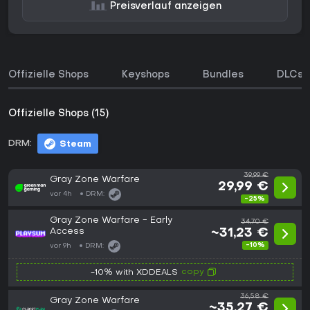
Preisverlauf anzeigen
Offizielle Shops
Keyshops
Bundles
DLCs
Offizielle Shops (15)
DRM:
Steam
39,99 €
Gray Zone Warfare
29,99 €
vor 4h
DRM:
-25%
Gray Zone Warfare - Early
34,70 €
Access
~31,23 €
-10%
vor 9h
DRM:
copy
-10% with XDDEALS
36,58 €
Gray Zone Warfare
~35,27 €