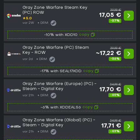
Gray Zone Warfare Steam Key
39,99 €
(PC) ROW
17,05 €
★
5.0
-57%
vor 2W
DRM:
copy
-10% with XDD10
Gray Zone Warfare (PC) Steam
39,99 €
Key - ROW
~17,22 €
-56%
vor 2d
DRM:
copy
-17% with SEAL17XDD
Gray Zone Warfare (Europe) (PC) -
34,99 €
Steam - Digital Key
17,70 €
-49%
vor 21h
DRM:
copy
-6% with XDDEALS6
Gray Zone Warfare (Global) (PC) -
34,99 €
Steam - Digital Key
17,71 €
-49%
vor 21h
DRM: